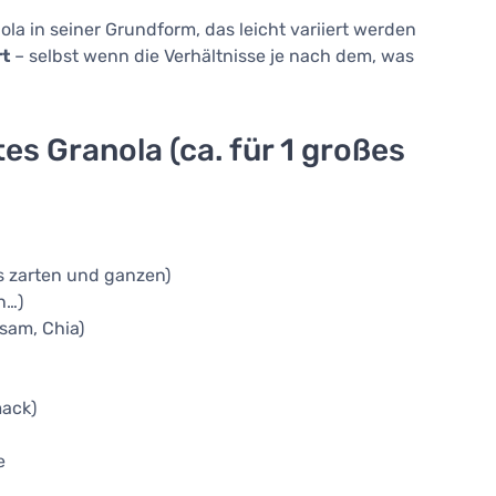
ola in seiner Grundform, das leicht variiert werden
rt
– selbst wenn die Verhältnisse je nach dem, was
 Granola (ca. für 1 großes
s zarten und ganzen)
n…)
sam, Chia)
mack)
e