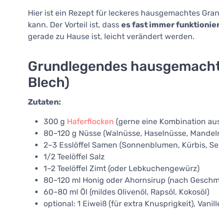
Hier ist ein Rezept für leckeres hausgemachtes Gran
kann. Der Vorteil ist, dass
es fast immer funktionie
gerade zu Hause ist, leicht verändert werden.
Grundlegendes hausgemachtes
Blech)
Zutaten:
300 g
Haferflocken
(gerne eine Kombination au
80–120 g Nüsse (Walnüsse, Haselnüsse, Mandel
2–3 Esslöffel Samen (Sonnenblumen, Kürbis, Se
1/2 Teelöffel Salz
1–2 Teelöffel Zimt (oder Lebkuchengewürz)
80–120 ml Honig oder Ahornsirup (nach Gesch
60–80 ml Öl (mildes Olivenöl, Rapsöl, Kokosöl)
optional: 1 Eiweiß (für extra Knusprigkeit), Vanill