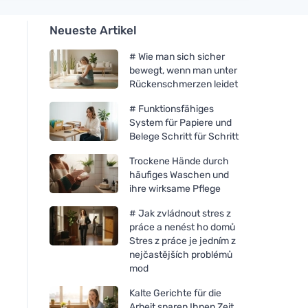
Neueste Artikel
# Wie man sich sicher
bewegt, wenn man unter
Rückenschmerzen leidet
# Funktionsfähiges
System für Papiere und
Belege Schritt für Schritt
Trockene Hände durch
häufiges Waschen und
ihre wirksame Pflege
# Jak zvládnout stres z
práce a nenést ho domů
Stres z práce je jedním z
nejčastějších problémů
mod
Kalte Gerichte für die
Arbeit sparen Ihnen Zeit