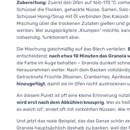
Zubereitung:
Zuerst den Ofen auf 160–170 °C vorhei
Schüssel die Flocken, gehackte Nüsse, Samen, Salz 
Schüssel Honig/Sirup mit Öl verbinden (bei Kokosöl
Mischung über die trockenen Zutaten gießen und gr
werden. Wer ausgeprägtere „Klumpen“ möchte, kann 
notwendig, funktioniert aber.
Die Mischung gleichmäßig auf das Blech verteilen.
entscheidend:
nach etwa 10 Minuten das Granola
die Farbe im Auge behalten – Granola dunkelt schn
Herausnehmen weiter. Nach dem Backen vollständig 
Getrocknete Früchte (Rosinen, Cranberries, Apriko
hinzugefügt
, damit sie im Ofen nicht austrocknen 
An diesem Punkt ist oft eine kleine Erinnerung nützli
wird erst nach dem Abkühlen knusprig
. Wer es hei
es weich ist“, endet oft mit verkohlten Nüssen. Wie 
Und jetzt das reale Beispiel, das das Ganze schön 
Granola hauptsächlich deshalb zu backen, weil der M