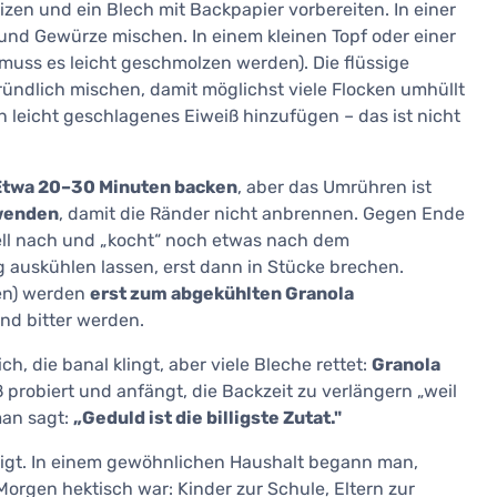
zen und ein Blech mit Backpapier vorbereiten. In einer
und Gewürze mischen. In einem kleinen Topf oder einer
 muss es leicht geschmolzen werden). Die flüssige
ündlich mischen, damit möglichst viele Flocken umhüllt
leicht geschlagenes Eiweiß hinzufügen – das ist nicht
Etwa 20–30 Minuten backen
, aber das Umrühren ist
 wenden
, damit die Ränder nicht anbrennen. Gegen Ende
ell nach und „kocht“ noch etwas nach dem
auskühlen lassen, erst dann in Stücke brechen.
sen) werden
erst zum abgekühlten Granola
und bitter werden.
ch, die banal klingt, aber viele Bleche rettet:
Granola
ß probiert und anfängt, die Backzeit zu verlängern „weil
man sagt:
„Geduld ist die billigste Zutat."
zeigt. In einem gewöhnlichen Haushalt begann man,
orgen hektisch war: Kinder zur Schule, Eltern zur