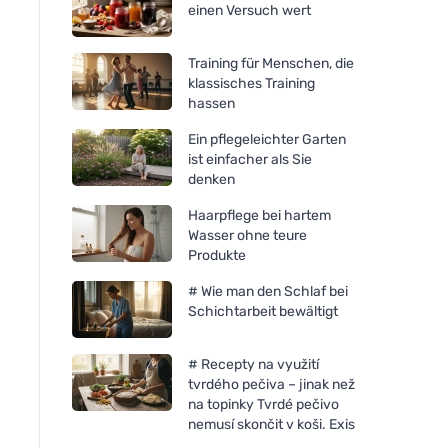
einen Versuch wert
Training für Menschen, die
klassisches Training
hassen
Ein pflegeleichter Garten
ist einfacher als Sie
denken
Haarpflege bei hartem
Wasser ohne teure
Produkte
# Wie man den Schlaf bei
Schichtarbeit bewältigt
Neobotanics Mood-Balance
Neobotanics Adapt
(60 Kapseln) - für
(60 Kapseln) - für Vi
# Recepty na využití
psychisches Wohlbefinden
und geistiges Wohl
tvrdého pečiva – jinak než
na topinky Tvrdé pečivo
nemusí skončit v koši. Exis