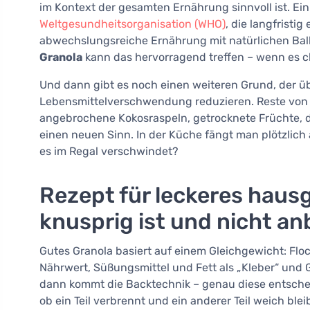
im Kontext der gesamten Ernährung sinnvoll ist. Ein 
Weltgesundheitsorganisation (WHO)
, die langfristi
abwechslungsreiche Ernährung mit natürlichen Ball
Granola
kann das hervorragend treffen – wenn es cl
Und dann gibt es noch einen weiteren Grund, der ü
Lebensmittelverschwendung reduzieren. Reste von 
angebrochene Kokosraspeln, getrocknete Früchte, d
einen neuen Sinn. In der Küche fängt man plötzlic
es im Regal verschwindet?
Rezept für leckeres haus
knusprig ist und nicht a
Gutes Granola basiert auf einem Gleichgewicht: Fl
Nährwert, Süßungsmittel und Fett als „Kleber“ und
dann kommt die Backtechnik – genau diese entschei
ob ein Teil verbrennt und ein anderer Teil weich bleib