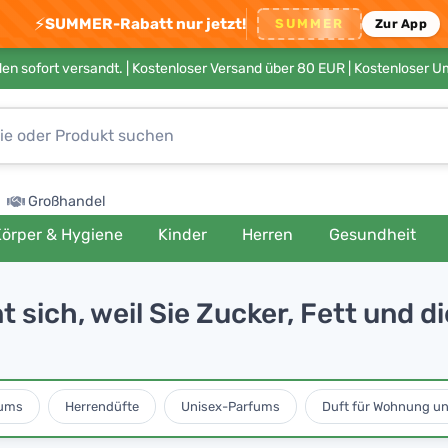
⚡
SUMMER-Rabatt nur jetzt!
SUMMER
Zur App
en sofort versandt. |
Kostenloser Versand über 80 EUR
| Kostenloser 
Großhandel
örper & Hygiene
Kinder
Herren
Gesundheit
ich, weil Sie Zucker, Fett und di
ums
Herrendüfte
Unisex-Parfums
Duft für Wohnung u