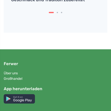
bedeu
Ferwer
Über uns
Großhandel
App herunterladen
Get it on
Google Play