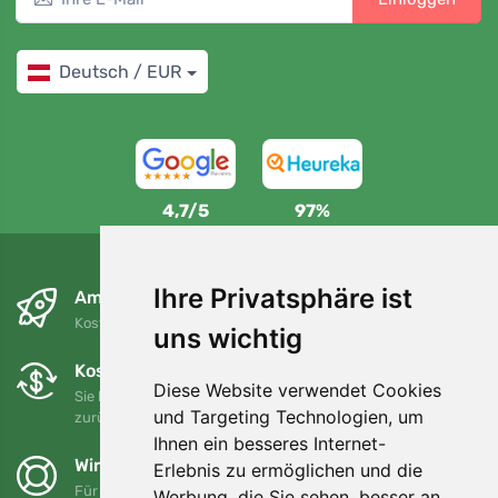
Deutsch / EUR
4,7/5
97%
Ihre Privatsphäre ist
Am nächsten Tag und kostenlos
Kostenloser Versand für Bestellungen über 80 EUR
uns wichtig
Kostenloser Umtausch und Rückgabe
Diese Website verwendet Cookies
Sie können Ihre Bestellung jederzeit innerhalb von 90 Tagen
und Targeting Technologien, um
zurückgeben oder umtauschen.
Ihnen ein besseres Internet-
Wir unterstützen Trees.org
Erlebnis zu ermöglichen und die
Für jede Bestellung pflanzen wir einen Baum! Mehr lesen
Werbung, die Sie sehen, besser an