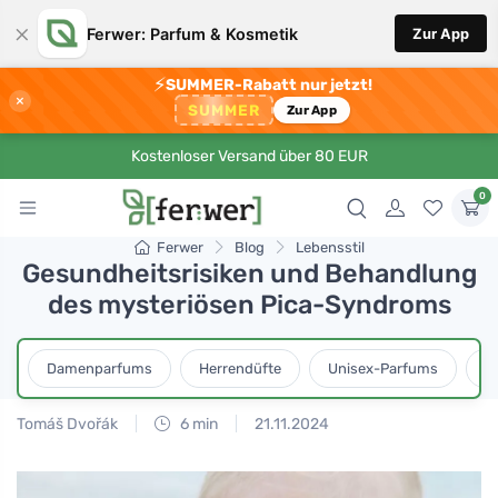
×
Ferwer: Parfum & Kosmetik
Zur App
⚡
SUMMER-Rabatt nur jetzt!
×
SUMMER
Zur App
Kostenloser Versand über 80 EUR
0
Ferwer
Blog
Lebensstil
Gesundheitsrisiken und Behandlung
des mysteriösen Pica-Syndroms
Damenparfums
Herrendüfte
Unisex-Parfums
D
Tomáš Dvořák
6 min
21.11.2024