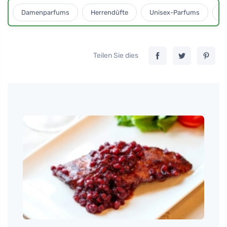
Damenparfums
Herrendüfte
Unisex-Parfums
D
Teilen Sie dies