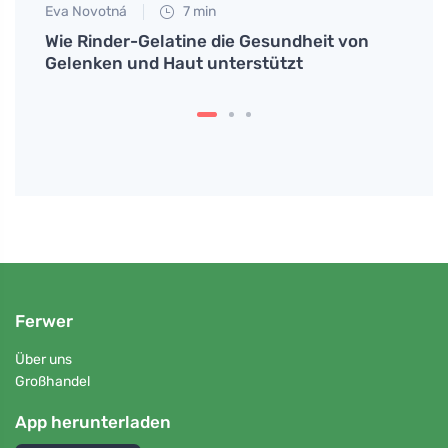
Eva Novotná
7 min
Petr N
ause
Wie Rinder-Gelatine die Gesundheit von
Wie m
sehen
Gelenken und Haut unterstützt
natür
Erlei
Ferwer
Über uns
Großhandel
App herunterladen