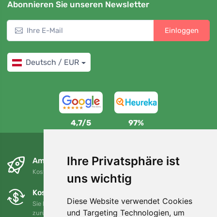
Abonnieren Sie unseren Newsletter
Einloggen
Deutsch / EUR
4,7/5
97%
Ihre Privatsphäre ist
Am nächsten Tag und kostenlos
Kostenloser Versand für Bestellungen über 80 EUR
uns wichtig
Kostenloser Umtausch und Rückgabe
Diese Website verwendet Cookies
Sie können Ihre Bestellung jederzeit innerhalb von 90 Tagen
und Targeting Technologien, um
zurückgeben oder umtauschen.