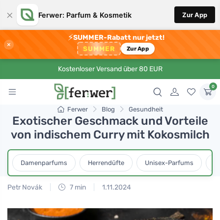
×
Ferwer: Parfum & Kosmetik
Zur App
⚡
SUMMER-Rabatt nur jetzt!
×
SUMMER
Zur App
Kostenloser Versand über 80 EUR
0
Ferwer
Blog
Gesundheit
Exotischer Geschmack und Vorteile
von indischem Curry mit Kokosmilch
Damenparfums
Herrendüfte
Unisex-Parfums
D
Petr Novák
7 min
1.11.2024