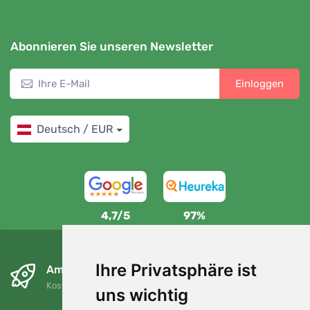
Abonnieren Sie unseren Newsletter
Einloggen
Deutsch / EUR
4,7/5
97%
Ihre Privatsphäre ist
Am nächsten Tag und kostenlos
Kostenloser Versand für Bestellungen über 80 EUR
uns wichtig