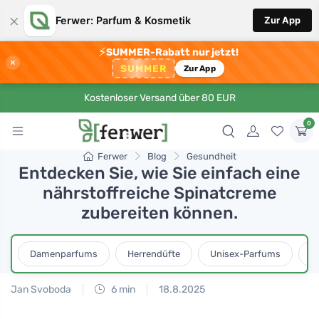
×
Ferwer: Parfum & Kosmetik
Zur App
⚡
SUMMER-Rabatt nur jetzt!
×
SUMMER
Zur App
Kostenloser Versand über 80 EUR
0
Ferwer
Blog
Gesundheit
Entdecken Sie, wie Sie einfach eine
nährstoffreiche Spinatcreme
zubereiten können.
Damenparfums
Herrendüfte
Unisex-Parfums
D
Jan Svoboda
6 min
18.8.2025