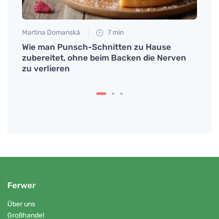
Martina Domanská
7 min
Anna 
tiv
Wie man Punsch-Schnitten zu Hause
Wie m
zubereitet, ohne beim Backen die Nerven
über 
zu verlieren
Ferwer
Über uns
Großhandel