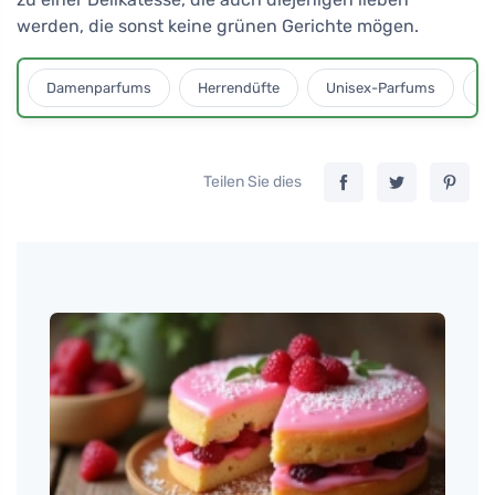
werden, die sonst keine grünen Gerichte mögen.
Damenparfums
Herrendüfte
Unisex-Parfums
D
Teilen Sie dies