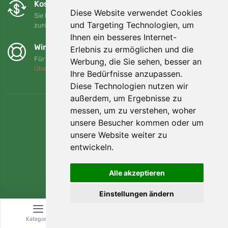
Kostenloser Umtausch und Rückgabe
Diese Website verwendet Cookies
Sie können Ihre Bestellung jederzeit innerhalb von 90 Tagen
und Targeting Technologien, um
zurückgeben oder umtauschen.
Ihnen ein besseres Internet-
Wir unterstützen Trees.org
Erlebnis zu ermöglichen und die
Für jede Bestellung pflanzen wir einen Baum! Mehr lesen
Werbung, die Sie sehen, besser an
Über uns
.
Ihre Bedürfnisse anzupassen.
Diese Technologien nutzen wir
außerdem, um Ergebnisse zu
messen, um zu verstehen, woher
unsere Besucher kommen oder um
unsere Website weiter zu
entwickeln.
Alle akzeptieren
Einstellungen ändern
© Topshelf s.r.o. Alle Rechte vorbehalten.
Kategorie
Suche
Warenkorb