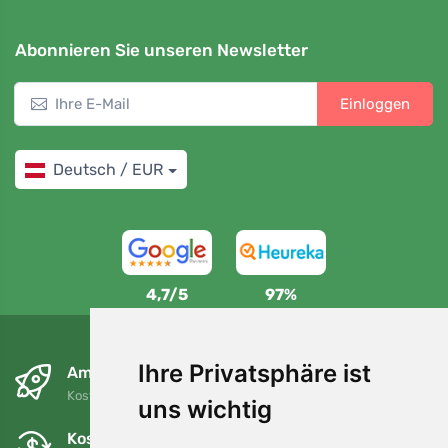
Abonnieren Sie unseren Newsletter
Einloggen
Deutsch / EUR
4,7/5
97%
Ihre Privatsphäre ist
Am nächsten Tag und kostenlos
Kostenloser Versand für Bestellungen über 80 EUR
uns wichtig
Kostenloser Umtausch und Rückgabe