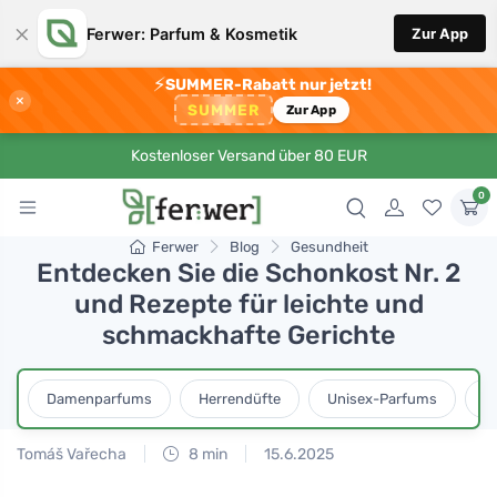
×
Ferwer: Parfum & Kosmetik
Zur App
⚡
SUMMER-Rabatt nur jetzt!
×
SUMMER
Zur App
Kostenloser Versand über 80 EUR
0
Ferwer
Blog
Gesundheit
Entdecken Sie die Schonkost Nr. 2
und Rezepte für leichte und
schmackhafte Gerichte
Damenparfums
Herrendüfte
Unisex-Parfums
D
Tomáš Vařecha
8 min
15.6.2025