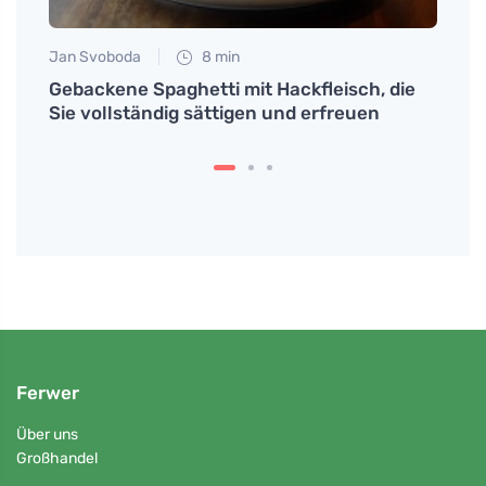
Jan Svoboda
8 min
Petr N
 um
Gebackene Spaghetti mit Hackfleisch, die
# Was
Sie vollständig sättigen und erfreuen
in de
und v
Ferwer
Über uns
Großhandel