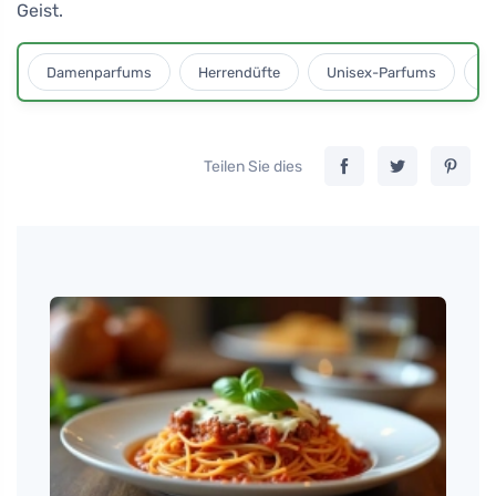
Geist.
Damenparfums
Herrendüfte
Unisex-Parfums
D
Teilen Sie dies