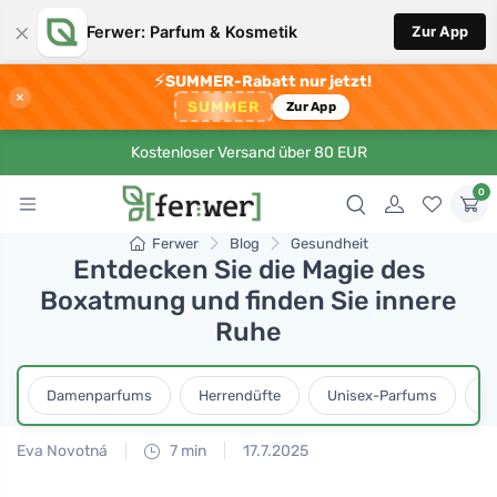
×
Ferwer: Parfum & Kosmetik
Zur App
⚡
SUMMER-Rabatt nur jetzt!
×
SUMMER
Zur App
Kostenloser Versand über 80 EUR
0
Ferwer
Blog
Gesundheit
Entdecken Sie die Magie des
Boxatmung und finden Sie innere
Ruhe
Damenparfums
Herrendüfte
Unisex-Parfums
D
Eva Novotná
7 min
17.7.2025