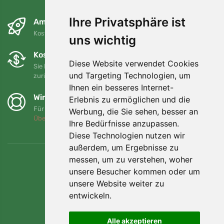
Ihre Privatsphäre ist
Am nächsten Tag und kostenlos
Kostenloser Versand für Bestellungen über 80 EUR
uns wichtig
Kostenloser Umtausch und Rückgabe
Diese Website verwendet Cookies
Sie können Ihre Bestellung jederzeit innerhalb von 90 Tagen
und Targeting Technologien, um
zurückgeben oder umtauschen.
Ihnen ein besseres Internet-
Wir unterstützen Trees.org
Erlebnis zu ermöglichen und die
Für jede Bestellung pflanzen wir einen Baum! Mehr lesen
Werbung, die Sie sehen, besser an
Über uns
.
Ihre Bedürfnisse anzupassen.
Diese Technologien nutzen wir
außerdem, um Ergebnisse zu
messen, um zu verstehen, woher
unsere Besucher kommen oder um
unsere Website weiter zu
entwickeln.
Alle akzeptieren