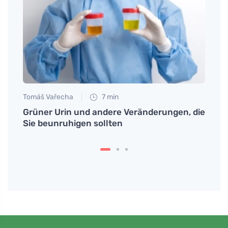
Tomáš Vařecha
7 min
Tomáš
he
Grüner Urin und andere Veränderungen, die
Warum
Sie beunruhigen sollten
kann