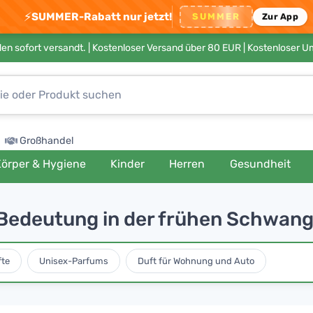
⚡
SUMMER-Rabatt nur jetzt!
SUMMER
Zur App
en sofort versandt. |
Kostenloser Versand über 80 EUR
| Kostenloser 
Großhandel
örper & Hygiene
Kinder
Herren
Gesundheit
 Bedeutung in der frühen Schwan
fte
Unisex-Parfums
Duft für Wohnung und Auto