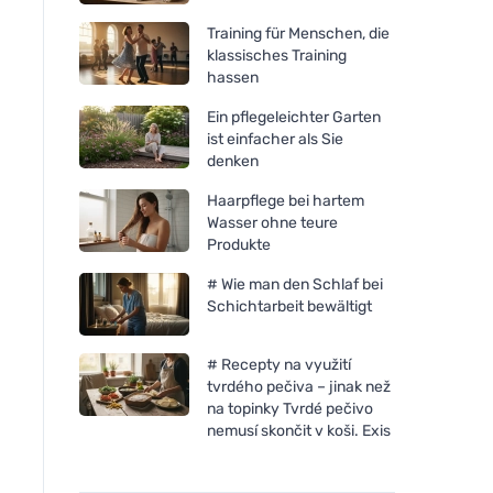
Training für Menschen, die
klassisches Training
hassen
Ein pflegeleichter Garten
ist einfacher als Sie
denken
Haarpflege bei hartem
Wasser ohne teure
Produkte
# Wie man den Schlaf bei
Schichtarbeit bewältigt
# Recepty na využití
tvrdého pečiva – jinak než
na topinky Tvrdé pečivo
nemusí skončit v koši. Exis