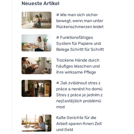
Neueste Artikel
# Wie man sich sicher
bewegt, wenn man unter
Rückenschmerzen leidet
# Funktionsfähiges
System für Papiere und
Belege Schritt für Schritt
Trockene Hände durch
häufiges Waschen und
ihre wirksame Pflege
# Jak zvládnout stres z
práce a nenést ho domů
Stres z práce je jedním z
nejčastějších problémů
mod
Kalte Gerichte für die
Arbeit sparen Ihnen Zeit
und Geld