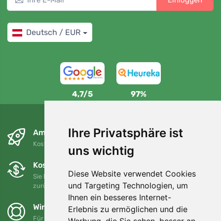
Einloggen
Deutsch / EUR
4,7/5
97%
Ihre Privatsphäre ist
Am nächsten Tag und kostenlos
Kostenloser Versand für Bestellungen über 80 EUR
uns wichtig
Kostenloser Umtausch und Rückgabe
Diese Website verwendet Cookies
Sie können Ihre Bestellung jederzeit innerhalb von 90 Tagen
und Targeting Technologien, um
zurückgeben oder umtauschen.
Ihnen ein besseres Internet-
Wir unterstützen Trees.org
Erlebnis zu ermöglichen und die
Für jede Bestellung pflanzen wir einen Baum! Mehr lesen