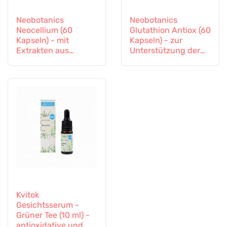
Neobotanics
Neobotanics
Neocellium (60
Glutathion Antiox (60
Kapseln) - mit
Kapseln) - zur
Extrakten aus
Unterstützung der
Vitalpilzen und
Entgiftung und des
Ginseng
Immunsystems
Kvitok
Gesichtsserum -
Grüner Tee (10 ml) -
antioxidative und