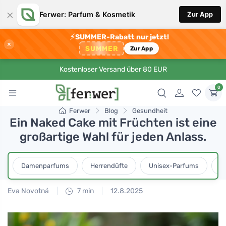
×
Ferwer: Parfum & Kosmetik
Zur App
⚡
SUMMER-Rabatt nur jetzt!
×
SUMMER
Zur App
Kostenloser Versand über 80 EUR
0
Ferwer
Blog
Gesundheit
Ein Naked Cake mit Früchten ist eine
großartige Wahl für jeden Anlass.
Damenparfums
Herrendüfte
Unisex-Parfums
D
Eva Novotná
7 min
12.8.2025