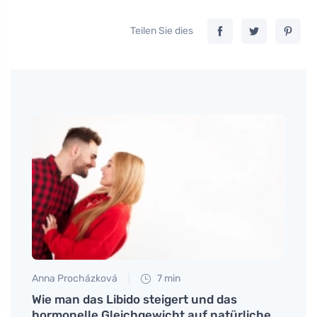
Teilen Sie dies
Anna Procházková
7 min
Petr N
 nach
Wie man das Libido steigert und das
Unter
hormonelle Gleichgewicht auf natürliche
lerne