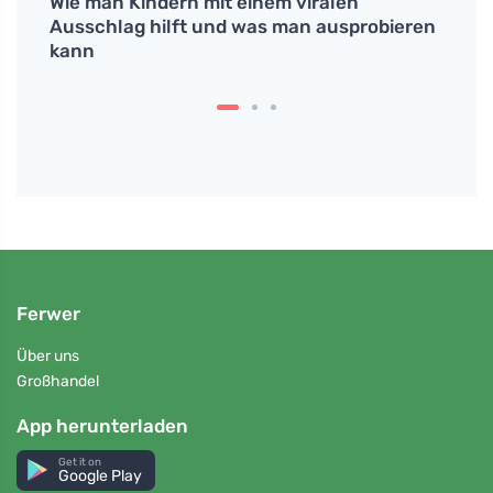
Wie man Kindern mit einem viralen
# Jak
ung.
Ausschlag hilft und was man ausprobieren
vydrž
kann
může
Ferwer
Über uns
Großhandel
App herunterladen
Get it on
Google Play