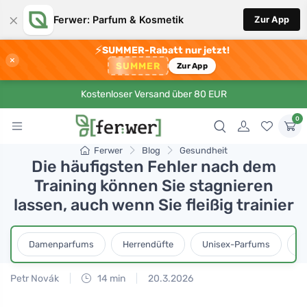
×
Ferwer: Parfum & Kosmetik
Zur App
⚡
SUMMER-Rabatt nur jetzt!
×
SUMMER
Zur App
Kostenloser Versand über 80 EUR
0
Ferwer
Blog
Gesundheit
Die häufigsten Fehler nach dem
Training können Sie stagnieren
lassen, auch wenn Sie fleißig trainier
Damenparfums
Herrendüfte
Unisex-Parfums
D
Petr Novák
14 min
20.3.2026