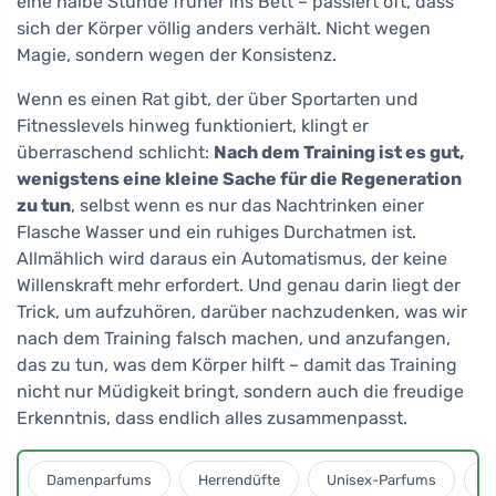
eine halbe Stunde früher ins Bett – passiert oft, dass
sich der Körper völlig anders verhält. Nicht wegen
Magie, sondern wegen der Konsistenz.
Wenn es einen Rat gibt, der über Sportarten und
Fitnesslevels hinweg funktioniert, klingt er
überraschend schlicht:
Nach dem Training ist es gut,
wenigstens eine kleine Sache für die Regeneration
zu tun
, selbst wenn es nur das Nachtrinken einer
Flasche Wasser und ein ruhiges Durchatmen ist.
Allmählich wird daraus ein Automatismus, der keine
Willenskraft mehr erfordert. Und genau darin liegt der
Trick, um aufzuhören, darüber nachzudenken, was wir
nach dem Training falsch machen, und anzufangen,
das zu tun, was dem Körper hilft – damit das Training
nicht nur Müdigkeit bringt, sondern auch die freudige
Erkenntnis, dass endlich alles zusammenpasst.
Damenparfums
Herrendüfte
Unisex-Parfums
D