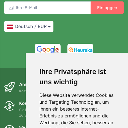
Einloggen
Deutsch / EUR
4,7/5
97%
Ihre Privatsphäre ist
uns wichtig
Am nächsten Tag und kostenlos
Kostenloser Versand für Bestellungen über 80 EUR
Diese Website verwendet Cookies
und Targeting Technologien, um
Kostenloser Umtausch und Rückgabe
Ihnen ein besseres Internet-
Sie können Ihre Bestellung jederzeit innerhalb von 90 Tagen
Erlebnis zu ermöglichen und die
zurückgeben oder umtauschen.
Werbung, die Sie sehen, besser an
Wir unterstützen Trees.org