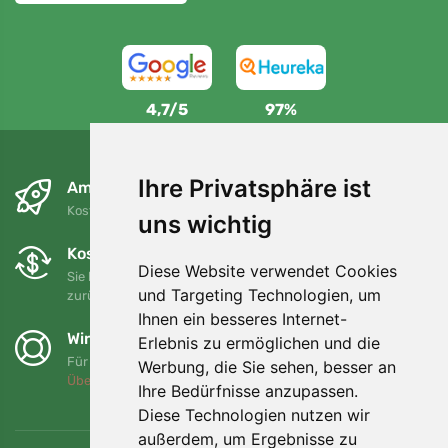
4,7/5
97%
Ihre Privatsphäre ist
Am nächsten Tag und kostenlos
Kostenloser Versand für Bestellungen über 80 EUR
uns wichtig
Kostenloser Umtausch und Rückgabe
Diese Website verwendet Cookies
Sie können Ihre Bestellung jederzeit innerhalb von 90 Tagen
und Targeting Technologien, um
zurückgeben oder umtauschen.
Ihnen ein besseres Internet-
Wir unterstützen Trees.org
Erlebnis zu ermöglichen und die
Für jede Bestellung pflanzen wir einen Baum! Mehr lesen
Werbung, die Sie sehen, besser an
Über uns
.
Ihre Bedürfnisse anzupassen.
Diese Technologien nutzen wir
außerdem, um Ergebnisse zu