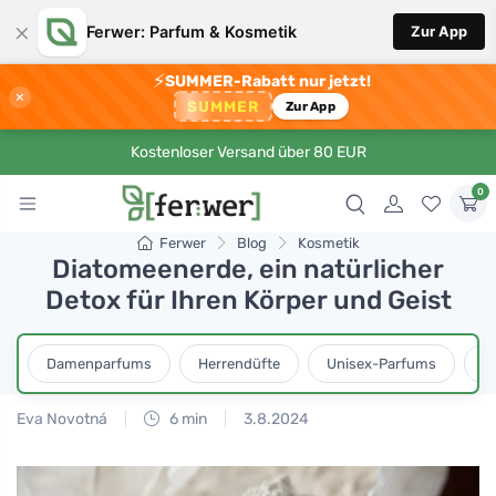
×
Ferwer: Parfum & Kosmetik
Zur App
⚡
SUMMER-Rabatt nur jetzt!
×
SUMMER
Zur App
Kostenloser Versand über 80 EUR
0
Ferwer
Blog
Kosmetik
Diatomeenerde, ein natürlicher
Detox für Ihren Körper und Geist
Damenparfums
Herrendüfte
Unisex-Parfums
D
Eva Novotná
6 min
3.8.2024