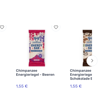
Chimpanzee
Chimpanzee
Energieriegel - Beeren
Energieriegel -
Schokolade Espresso
1,55 €
1,55 €