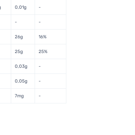
g
0,01g
-
-
-
26g
16%
25g
25%
0,03g
-
0,05g
-
7mg
-