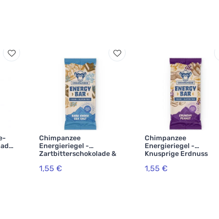
e-
Chimpanzee
Chimpanzee
lade
Energieriegel -
Energieriegel -
Zartbitterschokolade &
Knusprige Erdnuss
Meersalz
1,55 €
1,55 €