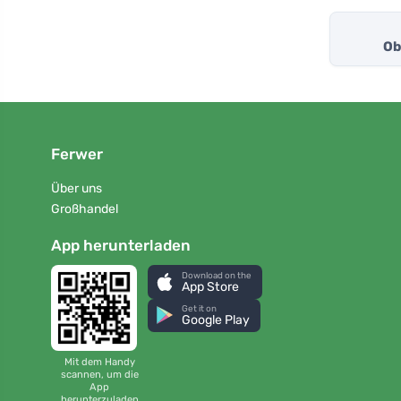
Ob
Ferwer
Über uns
Großhandel
App herunterladen
Download on the
App Store
Get it on
Google Play
Mit dem Handy
scannen, um die
App
herunterzuladen