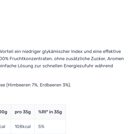
orteil ein niedriger glykämischer Index und eine effektive
100% Fruchtkonzentraten, ohne zusätzliche Zucker, Aromen
einfache Lösung zur schnellen Energiezufuhr während
ee (Himbeeren 7%, Erdbeeren 3%).
100g
pro 35g
%RI* in 35g
cal
108kcal
5%