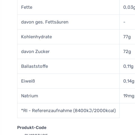
Fette
0,03
davon ges. Fettsäuren
-
Kohlenhydrate
77g
davon Zucker
72g
Ballaststoffe
0,11g
Eiweiß
0,14g
Natrium
19mg
*RI - Referenzaufnahme (8400kJ/2000kcal)
Produkt-Code