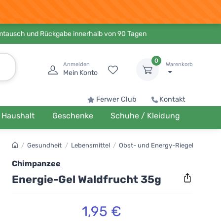
Umtausch und Rückgabe innerhalb von 90 Tagen
0
Anmelden
Warenkorb
Mein Konto
Ferwer Club
Kontakt
Haushalt
Geschenke
Schuhe / Kleidung
/
Gesundheit
/
Lebensmittel
/
Obst- und Energy-Riegel
Chimpanzee
Energie-Gel Waldfrucht 35g
1,95 €