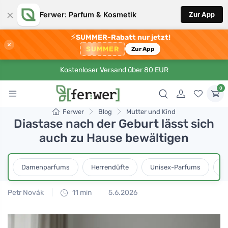
×
Ferwer: Parfum & Kosmetik
Zur App
⚡
SUMMER-Rabatt nur jetzt!
×
SUMMER
Zur App
Kostenloser Versand über 80 EUR
0
Ferwer
Blog
Mutter und Kind
Diastase nach der Geburt lässt sich
auch zu Hause bewältigen
Damenparfums
Herrendüfte
Unisex-Parfums
D
Petr Novák
11 min
5.6.2026