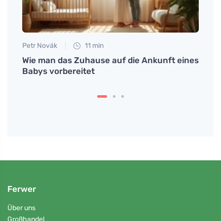
Petr Novák
11 min
Petr N
Wie man das Zuhause auf die Ankunft eines
Langs
LP
Babys vorbereitet
Burn
Ferwer
Über uns
Großhandel