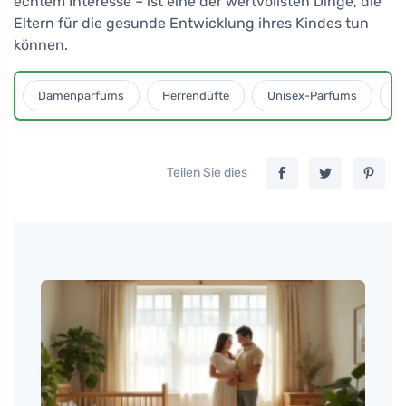
echtem Interesse – ist eine der wertvollsten Dinge, die
Eltern für die gesunde Entwicklung ihres Kindes tun
können.
Damenparfums
Herrendüfte
Unisex-Parfums
D
Teilen Sie dies