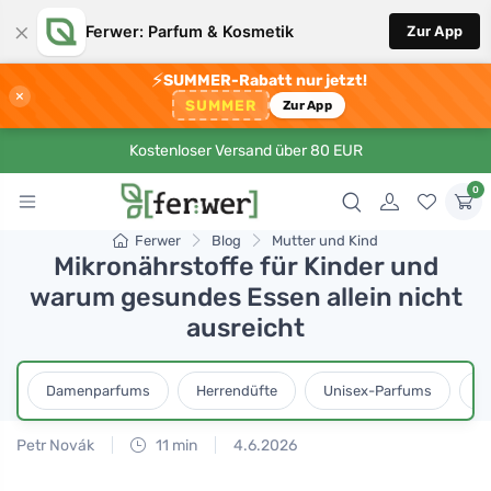
×
Ferwer: Parfum & Kosmetik
Zur App
⚡
SUMMER-Rabatt nur jetzt!
×
SUMMER
Zur App
Kostenloser Versand über 80 EUR
0
Ferwer
Blog
Mutter und Kind
Mikronährstoffe für Kinder und
warum gesundes Essen allein nicht
ausreicht
Damenparfums
Herrendüfte
Unisex-Parfums
D
Petr Novák
11 min
4.6.2026