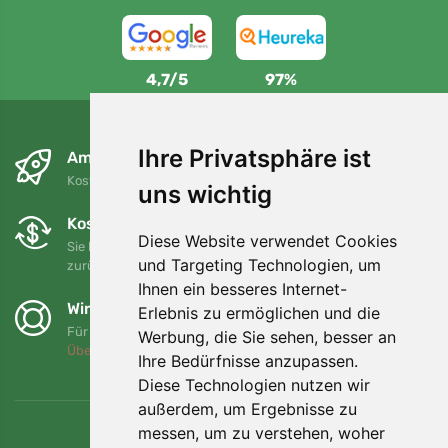
4,7/5
97%
Ihre Privatsphäre ist
Am nächsten Tag und kostenlos
Kostenloser Versand für Bestellungen über 80 EUR
uns wichtig
Kostenloser Umtausch und Rückgabe
Diese Website verwendet Cookies
Sie können Ihre Bestellung jederzeit innerhalb von 90 Tagen
und Targeting Technologien, um
zurückgeben oder umtauschen.
Ihnen ein besseres Internet-
Wir unterstützen Trees.org
Erlebnis zu ermöglichen und die
Für jede Bestellung pflanzen wir einen Baum! Mehr lesen
Werbung, die Sie sehen, besser an
Über uns
.
Ihre Bedürfnisse anzupassen.
Diese Technologien nutzen wir
außerdem, um Ergebnisse zu
messen, um zu verstehen, woher