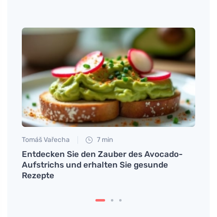
Tomáš Vařecha
7 min
Tomáš
60
Entdecken Sie den Zauber des Avocado-
Was i
en
Aufstrichs und erhalten Sie gesunde
Essen
Rezepte