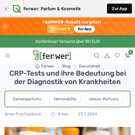
×
Ferwer: Parfum & Kosmetik
Zur App
⚡
SUMMER-Rabatt nur jetzt!
×
SUMMER
Zur App
Kostenloser Versand über 80 EUR
0
Ferwer
Blog
Gesundheit
CRP-Tests und ihre Bedeutung bei
der Diagnostik von Krankheiten
Damenparfums
Herrendüfte
Unisex-Parfums
D
Anna Procházková
6 min
23.7.2024