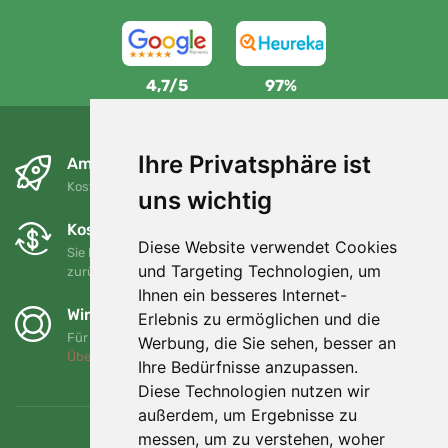
4,7/5
97%
Ihre Privatsphäre ist
Am nächsten Tag und kostenlos
Kostenloser Versand für Bestellungen über 80 EUR
uns wichtig
Kostenloser Umtausch und Rückgabe
Diese Website verwendet Cookies
Sie können Ihre Bestellung jederzeit innerhalb von 90 Tagen
und Targeting Technologien, um
zurückgeben oder umtauschen.
Ihnen ein besseres Internet-
Wir unterstützen Trees.org
Erlebnis zu ermöglichen und die
Für jede Bestellung pflanzen wir einen Baum! Mehr lesen
Werbung, die Sie sehen, besser an
Über uns
.
Ihre Bedürfnisse anzupassen.
Diese Technologien nutzen wir
außerdem, um Ergebnisse zu
messen, um zu verstehen, woher