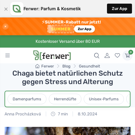
×
Ferwer: Parfum & Kosmetik
Zur App
⚡
SUMMER-Rabatt nur jetzt!
×
SUMMER
Zur App
Kostenloser Versand über 80 EUR
0
Ferwer
Blog
Gesundheit
Chaga bietet natürlichen Schutz
gegen Stress und Alterung
Damenparfums
Herrendüfte
Unisex-Parfums
D
Anna Procházková
7 min
8.10.2024