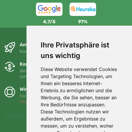
4,7/5
97%
Ihre Privatsphäre ist
Am nächsten Tag und kostenlos
Kostenloser Versand für Bestellungen über 80 EUR
uns wichtig
Kostenloser Umtausch und Rückgabe
Diese Website verwendet Cookies
Sie können Ihre Bestellung jederzeit innerhalb von 90 Tagen
und Targeting Technologien, um
zurückgeben oder umtauschen.
Ihnen ein besseres Internet-
Wir unterstützen Trees.org
Erlebnis zu ermöglichen und die
Für jede Bestellung pflanzen wir einen Baum! Mehr lesen
Werbung, die Sie sehen, besser an
Über uns
.
Ihre Bedürfnisse anzupassen.
Diese Technologien nutzen wir
außerdem, um Ergebnisse zu
messen, um zu verstehen, woher