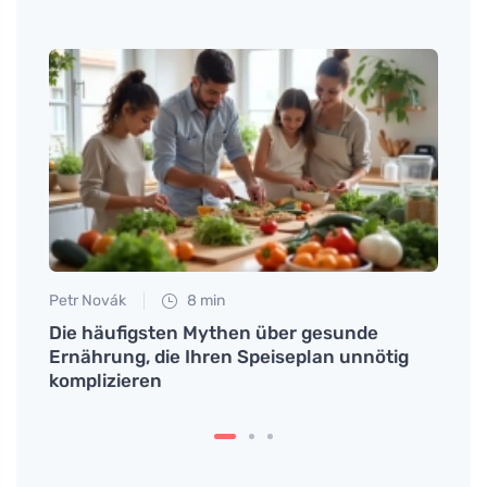
Petr Novák
8 min
Martin
dheit
Die häufigsten Mythen über gesunde
Die P
Ernährung, die Ihren Speiseplan unnötig
Regen
komplizieren