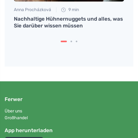
Anna Procházková
9 min
Anna 
tte
Nachhaltige Hühnernuggets und alles, was
beste
Sie darüber wissen müssen
Ferwer
Über uns
Großhandel
App herunterladen