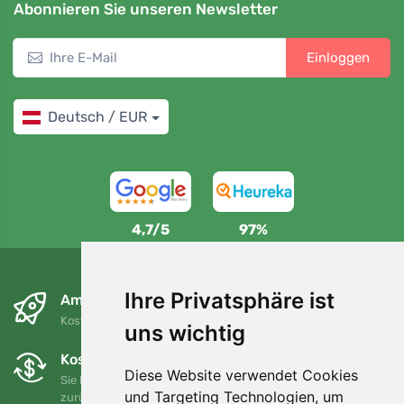
Abonnieren Sie unseren Newsletter
Einloggen
Deutsch / EUR
4,7/5
97%
Ihre Privatsphäre ist
Am nächsten Tag und kostenlos
Kostenloser Versand für Bestellungen über 80 EUR
uns wichtig
Kostenloser Umtausch und Rückgabe
Diese Website verwendet Cookies
Sie können Ihre Bestellung jederzeit innerhalb von 90 Tagen
und Targeting Technologien, um
zurückgeben oder umtauschen.