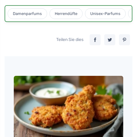
Damenparfums
Herrendüfte
Unisex-Parfums
D
Teilen Sie dies