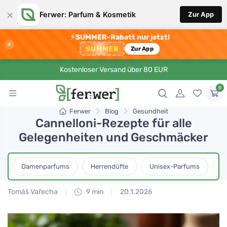
×
Ferwer: Parfum & Kosmetik
Zur App
⚡
SUMMER-Rabatt nur jetzt!
×
SUMMER
Zur App
Kostenloser Versand über 80 EUR
0
Ferwer
Blog
Gesundheit
Cannelloni-Rezepte für alle
Gelegenheiten und Geschmäcker
Damenparfums
Herrendüfte
Unisex-Parfums
D
Tomáš Vařecha
9 min
20.1.2026