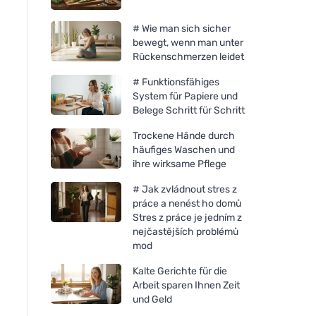
# Wie man sich sicher
bewegt, wenn man unter
Rückenschmerzen leidet
# Funktionsfähiges
System für Papiere und
Belege Schritt für Schritt
Trockene Hände durch
häufiges Waschen und
ihre wirksame Pflege
# Jak zvládnout stres z
práce a nenést ho domů
Mulieres Kerze im Glas -
Stres z práce je jedním z
unparfümiert (180 ml) - bis
nejčastějších problémů
zu 35 Stunden Brenndauer
mod
Kalte Gerichte für die
Arbeit sparen Ihnen Zeit
und Geld