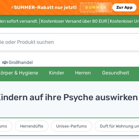
⚡
SUMMER-Rabatt nur jetzt!
SUMMER
Zur App
en sofort versandt. |
Kostenloser Versand über 80 EUR
| Kostenloser 
Großhandel
örper & Hygiene
Kinder
Herren
Gesundheit
 Kindern auf ihre Psyche auswirken
ums
Herrendüfte
Unisex-Parfums
Duft für Wohnung u