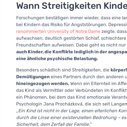
Wann Streitigkeiten Kind
Forschungen bestätigen immer wieder, dass eine lan
bei Kindern das Risiko für Angststörungen, Depres
renommierten University of Notre Dame
zeigte, dass
aufwachsen, deutlich gestörten Schlaf, schlechter
Freundschaften aufweisen. Dabei geht es nicht nur
auch Kinder, die Konflikte lediglich in der ange
eine ähnliche psychische Belastung.
Besonders schädlich sind Streitigkeiten, die
körper
Demütigungen
eines Partners durch den anderen 
hineingezogen werden.
Wenn ein Elternteil im Affe
das Kind als Vermittler oder Verbündeten im Konflikt
ein Phänomen, bei dem das Kind emotionale Verantw
Psychologin Jana Procházková, die sich seit Langem
„Ein Kind ist nicht in der Lage, einen elterlichen Ko
durch die Linse einer existenziellen Bedrohung – e
Sicherheit, dem Zerfall der Familie."