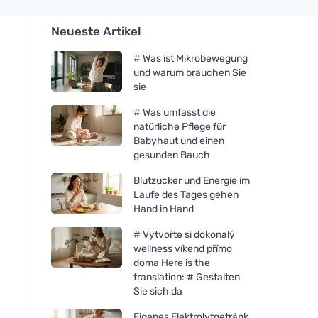
Neueste Artikel
# Was ist Mikrobewegung
und warum brauchen Sie
sie
# Was umfasst die
natürliche Pflege für
Babyhaut und einen
gesunden Bauch
Blutzucker und Energie im
Laufe des Tages gehen
Hand in Hand
# Vytvořte si dokonalý
wellness víkend přímo
doma Here is the
translation: # Gestalten
Sie sich da
Eigenes Elektrolytgetränk