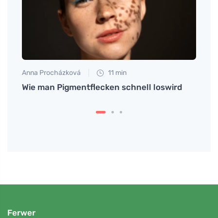
Anna Procházková
11 min
Tomáš
Wie man Pigmentflecken schnell loswird
Entde
Hefe
Ferwer