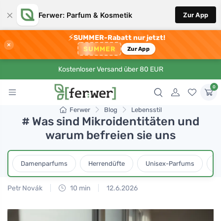
×
Ferwer: Parfum & Kosmetik
Zur App
⚡
SUMMER-Rabatt nur jetzt!
×
SUMMER
Zur App
Kostenloser Versand über 80 EUR
0
Ferwer
Blog
Lebensstil
# Was sind Mikroidentitäten und
warum befreien sie uns
Damenparfums
Herrendüfte
Unisex-Parfums
D
Petr Novák
10 min
12.6.2026