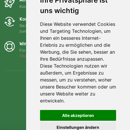
Ihre Privatsphäre ist
Kostenloser Versand für Bestellungen über 80 EUR
uns wichtig
Kostenloser Umtausch und Rückgabe
Diese Website verwendet Cookies
Sie können Ihre Bestellung jederzeit innerhalb von 90 Tagen
und Targeting Technologien, um
zurückgeben oder umtauschen.
Ihnen ein besseres Internet-
Wir unterstützen Trees.org
Erlebnis zu ermöglichen und die
Für jede Bestellung pflanzen wir einen Baum! Mehr lesen
Werbung, die Sie sehen, besser an
Über uns
.
Ihre Bedürfnisse anzupassen.
Diese Technologien nutzen wir
außerdem, um Ergebnisse zu
messen, um zu verstehen, woher
unsere Besucher kommen oder um
unsere Website weiter zu
entwickeln.
Alle akzeptieren
Einstellungen ändern