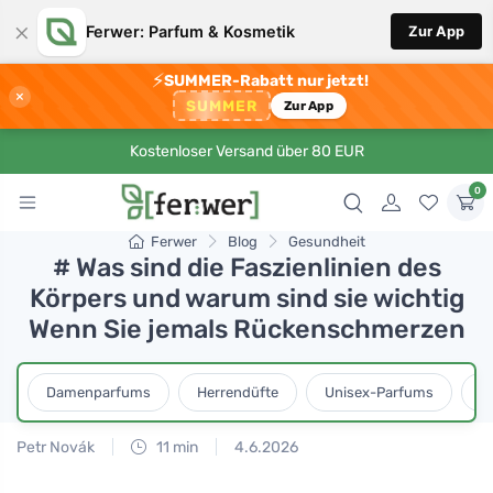
×
Ferwer: Parfum & Kosmetik
Zur App
⚡
SUMMER-Rabatt nur jetzt!
×
SUMMER
Zur App
Kostenloser Versand über 80 EUR
0
Ferwer
Blog
Gesundheit
# Was sind die Faszienlinien des
Körpers und warum sind sie wichtig
Wenn Sie jemals Rückenschmerzen
Damenparfums
Herrendüfte
Unisex-Parfums
D
Petr Novák
11 min
4.6.2026