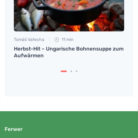
Tomáš Vařecha
11 min
Tomáš
Herbst-Hit – Ungarische Bohnensuppe zum
Birke
Aufwärmen
Vitam
Ferwer