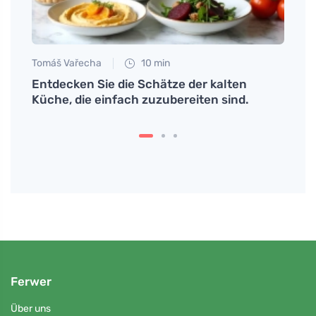
Tomáš Vařecha
10 min
Petr N
fach
Entdecken Sie die Schätze der kalten
Der K
Küche, die einfach zuzubereiten sind.
reini
erset
Ferwer
Über uns