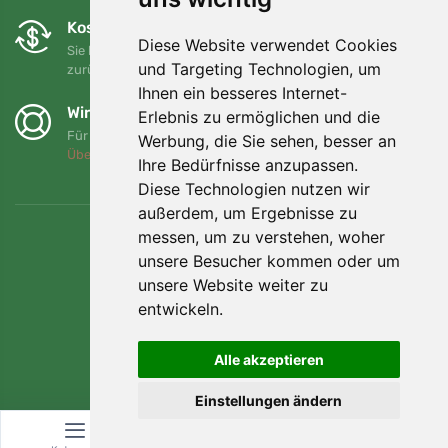
Kostenloser Umtausch und Rückgabe
Diese Website verwendet Cookies
Sie können Ihre Bestellung jederzeit innerhalb von 90 Tagen
und Targeting Technologien, um
zurückgeben oder umtauschen.
Ihnen ein besseres Internet-
Wir unterstützen Trees.org
Erlebnis zu ermöglichen und die
Für jede Bestellung pflanzen wir einen Baum! Mehr lesen
Werbung, die Sie sehen, besser an
Über uns
.
Ihre Bedürfnisse anzupassen.
Diese Technologien nutzen wir
außerdem, um Ergebnisse zu
messen, um zu verstehen, woher
unsere Besucher kommen oder um
unsere Website weiter zu
entwickeln.
Alle akzeptieren
Einstellungen ändern
© Topshelf s.r.o. Alle Rechte vorbehalten.