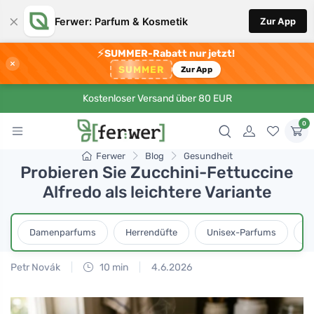
×
Ferwer: Parfum & Kosmetik
Zur App
⚡
SUMMER-Rabatt nur jetzt!
×
SUMMER
Zur App
Kostenloser Versand über 80 EUR
0
Ferwer
Blog
Gesundheit
Probieren Sie Zucchini-Fettuccine
Alfredo als leichtere Variante
Damenparfums
Herrendüfte
Unisex-Parfums
D
Petr Novák
10 min
4.6.2026