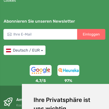
Cookies
Abonnieren Sie unseren Newsletter
Einloggen
Deutsch / EUR
4,7/5
97%
Ihre Privatsphäre ist
Am nächsten Tag und kostenlos
Kostenloser Versand für Bestellungen über 80 EUR
uns wichtig