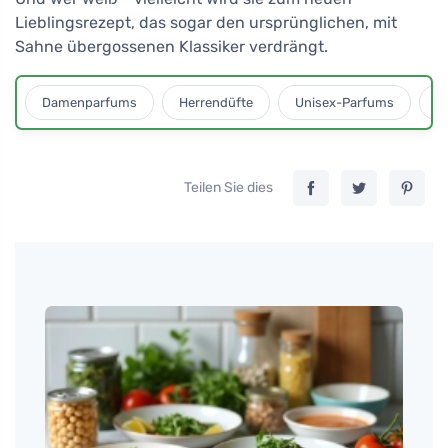
Lieblingsrezept, das sogar den ursprünglichen, mit
Sahne übergossenen Klassiker verdrängt.
Damenparfums
Herrendüfte
Unisex-Parfums
D
Teilen Sie dies