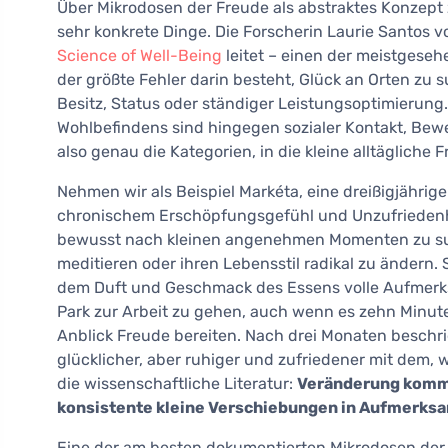
Über Mikrodosen der Freude als abstraktes Konzept 
sehr konkrete Dinge. Die Forscherin Laurie Santos vo
Science of Well-Being
leitet – einen der meistgeseh
der größte Fehler darin besteht, Glück an Orten zu s
Besitz, Status oder ständiger Leistungsoptimierun
Wohlbefindens sind hingegen sozialer Kontakt, Bewe
also genau die Kategorien, in die kleine alltägliche 
Nehmen wir als Beispiel Markéta, eine dreißigjährig
chronischem Erschöpfungsgefühl und Unzufriedenh
bewusst nach kleinen angenehmen Momenten zu such
meditieren oder ihren Lebensstil radikal zu ändern
dem Duft und Geschmack des Essens volle Aufmerksa
Park zur Arbeit zu gehen, auch wenn es zehn Minuten
Anblick Freude bereiten. Nach drei Monaten beschrie
glücklicher, aber ruhiger und zufriedener mit dem,
die wissenschaftliche Literatur:
Veränderung kommt
konsistente kleine Verschiebungen in Aufmerksa
Eine der am besten dokumentierten Mikrodosen der 