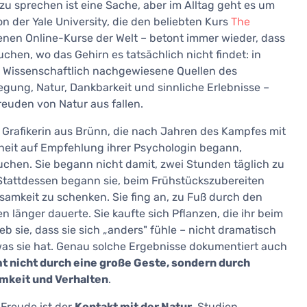
zu sprechen ist eine Sache, aber im Alltag geht es um
n der Yale University, die den beliebten Kurs
The
enen Online-Kurse der Welt – betont immer wieder, dass
uchen, wo das Gehirn es tatsächlich nicht findet: in
g. Wissenschaftlich nachgewiesene Quellen des
gung, Natur, Dankbarkeit und sinnliche Erlebnisse –
Freuden von Natur aus fallen.
e Grafikerin aus Brünn, die nach Jahren des Kampfes mit
eit auf Empfehlung ihrer Psychologin begann,
en. Sie begann nicht damit, zwei Stunden täglich zu
. Stattdessen begann sie, beim Frühstückszubereiten
mkeit zu schenken. Sie fing an, zu Fuß durch den
 länger dauerte. Sie kaufte sich Pflanzen, die ihr beim
b sie, dass sie sich „anders" fühle – nicht dramatisch
 was sie hat. Genau solche Ergebnisse dokumentiert auch
 nicht durch eine große Geste, sondern durch
mkeit und Verhalten
.
Freude ist der
Kontakt mit der Natur
. Studien