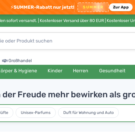
⚡
SUMMER-Rabatt nur jetzt!
SUMMER
Zur App
en sofort versandt. |
Kostenloser Versand über 80 EUR
| Kostenloser 
Großhandel
örper & Hygiene
Kinder
Herren
Gesundheit
 der Freude mehr bewirken als g
düfte
Unisex-Parfums
Duft für Wohnung und Auto