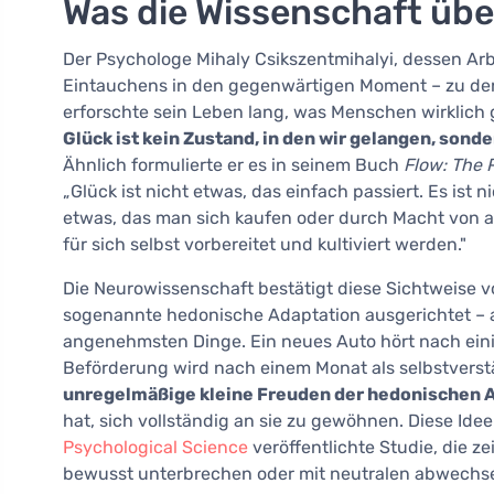
Was die Wissenschaft übe
Der Psychologe Mihaly Csikszentmihalyi, dessen Ar
Eintauchens in den gegenwärtigen Moment – zu den
erforschte sein Leben lang, was Menschen wirklich 
Glück ist kein Zustand, in den wir gelangen, sonde
Ähnlich formulierte er es in seinem Buch
Flow: The 
„Glück ist nicht etwas, das einfach passiert. Es ist n
etwas, das man sich kaufen oder durch Macht von
für sich selbst vorbereitet und kultiviert werden."
Die Neurowissenschaft bestätigt diese Sichtweise vo
sogenannte hedonische Adaptation ausgerichtet – a
angenehmsten Dinge. Ein neues Auto hört nach ein
Beförderung wird nach einem Monat als selbstver
unregelmäßige kleine Freuden der hedonischen A
hat, sich vollständig an sie zu gewöhnen. Diese Ide
Psychological Science
veröffentlichte Studie, die 
bewusst unterbrechen oder mit neutralen abwechseln