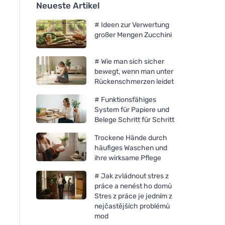
Neueste Artikel
# Ideen zur Verwertung
großer Mengen Zucchini
# Wie man sich sicher
bewegt, wenn man unter
Rückenschmerzen leidet
# Funktionsfähiges
System für Papiere und
Belege Schritt für Schritt
Trockene Hände durch
häufiges Waschen und
ihre wirksame Pflege
# Jak zvládnout stres z
práce a nenést ho domů
Stres z práce je jedním z
nejčastějších problémů
mod