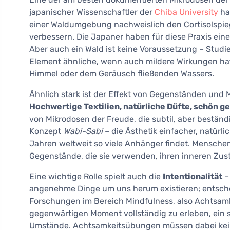
japanischer Wissenschaftler der
Chiba University
ha
einer Waldumgebung nachweislich den Cortisolspie
verbessern. Die Japaner haben für diese Praxis eine
Aber auch ein Wald ist keine Voraussetzung – Studi
Element ähnliche, wenn auch mildere Wirkungen hat,
Himmel oder dem Geräusch fließenden Wassers.
Ähnlich stark ist der Effekt von Gegenständen und M
Hochwertige Textilien, natürliche Düfte, schön g
von Mikrodosen der Freude, die subtil, aber beständi
Konzept
Wabi-Sabi
– die Ästhetik einfacher, natürli
Jahren weltweit so viele Anhänger findet. Menschen
Gegenstände, die sie verwenden, ihren inneren Zus
Eine wichtige Rolle spielt auch die
Intentionalität
–
angenehme Dinge um uns herum existieren; entsche
Forschungen im Bereich Mindfulness, also Achtsamkei
gegenwärtigen Moment vollständig zu erleben, ein st
Umstände. Achtsamkeitsübungen müssen dabei keine