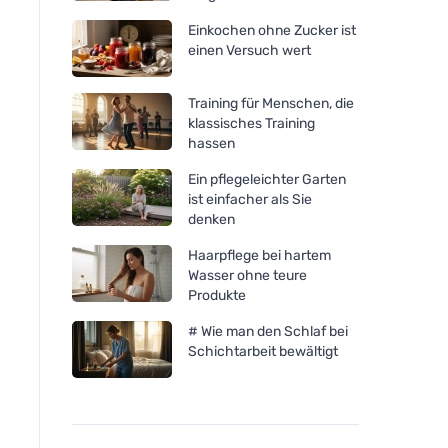
Einkochen ohne Zucker ist
einen Versuch wert
Training für Menschen, die
klassisches Training
hassen
Ein pflegeleichter Garten
ist einfacher als Sie
denken
Haarpflege bei hartem
Wasser ohne teure
Rozvoněno Duftkerze - Im
Rozvoněno Duftkerz
Produkte
Reich der Träume (130 ml) -
Weihnachtswunder (
# Wie man den Schlaf bei
mit beruhigendem Lavendel
- mit Lebkuchenge
Schichtarbeit bewältigt