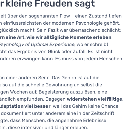
r kleine Freuden sagt
beit über den sogenannten Flow – einen Zustand tiefen
 einflussreichsten der modernen Psychologie gehört,
glücklich macht. Sein Fazit war überraschend schlicht:
rn eine Art, wie wir alltägliche Momente erleben
.
Psychology of Optimal Experience
, wo er schreibt:
icht das Ergebnis von Glück oder Zufall. Es ist nicht
 anderen erzwingen kann. Es muss von jedem Menschen
n einer anderen Seite. Das Gehirn ist auf die
lso auf die schnelle Gewöhnung an selbst die
igen Wochen auf, Begeisterung auszulösen, eine
ständlich empfunden. Dagegen
widerstehen vielfältige,
daptation viel besser
, weil das Gehirn keine Chance
e dokumentiert unter anderem eine in der Zeitschrift
zeigte, dass Menschen, die angenehme Erlebnisse
, diese intensiver und länger erleben.