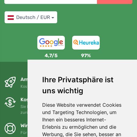
Deutsch / EUR
4,7/5
97%
Ihre Privatsphäre ist
Am nächsten Tag und kostenlos
Kostenloser Versand für Bestellungen über 80 EUR
uns wichtig
Kostenloser Umtausch und Rückgabe
Diese Website verwendet Cookies
Sie können Ihre Bestellung jederzeit innerhalb von 90 Tagen
und Targeting Technologien, um
zurückgeben oder umtauschen.
Ihnen ein besseres Internet-
Wir unterstützen Trees.org
Erlebnis zu ermöglichen und die
Für jede Bestellung pflanzen wir einen Baum! Mehr lesen
Werbung, die Sie sehen, besser an