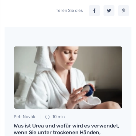
Teilen Sie dies
Petr Novák
10 min
Tomáš
Was ist Urea und wofür wird es verwendet,
Entde
wenn Sie unter trockenen Händen,
in de