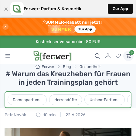
×
Ferwer: Parfum & Kosmetik
Zur App
⚡
SUMMER-Rabatt nur jetzt!
×
SUMMER
Zur App
Kostenloser Versand über 80 EUR
0
Ferwer
Blog
Gesundheit
# Warum das Kreuzheben für Frauen
in jeden Trainingsplan gehört
Damenparfums
Herrendüfte
Unisex-Parfums
D
Petr Novák
10 min
22.6.2026