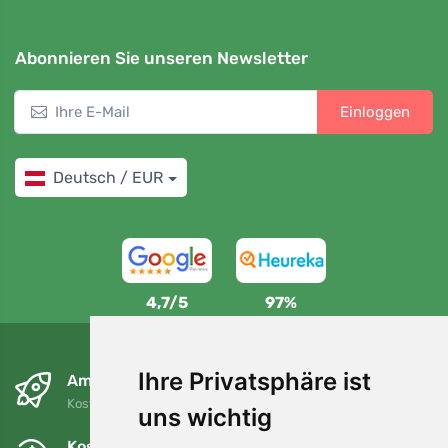
Abonnieren Sie unseren Newsletter
Einloggen
Deutsch / EUR
4,7/5
97%
Ihre Privatsphäre ist
Am nächsten Tag und kostenlos
Kostenloser Versand für Bestellungen über 80 EUR
uns wichtig
Kostenloser Umtausch und Rückgabe