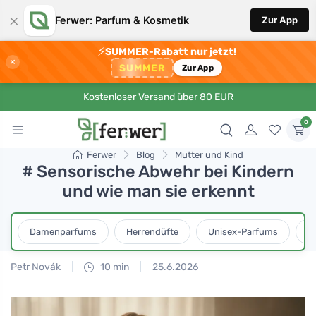
×
Ferwer: Parfum & Kosmetik
Zur App
⚡
SUMMER-Rabatt nur jetzt!
×
SUMMER
Zur App
Kostenloser Versand über 80 EUR
0
Ferwer
Blog
Mutter und Kind
# Sensorische Abwehr bei Kindern
und wie man sie erkennt
Damenparfums
Herrendüfte
Unisex-Parfums
D
Petr Novák
10 min
25.6.2026