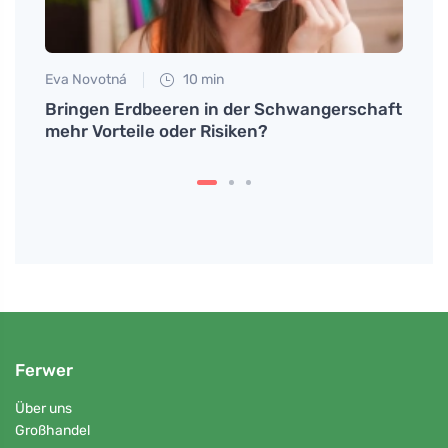
Eva Novotná
10 min
Tomáš
 und
Bringen Erdbeeren in der Schwangerschaft
Still
mehr Vorteile oder Risiken?
Sie w
Ferwer
Über uns
Großhandel