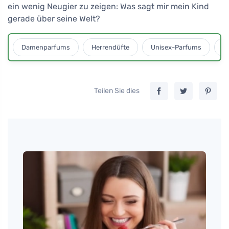
ein wenig Neugier zu zeigen: Was sagt mir mein Kind
gerade über seine Welt?
Damenparfums
Herrendüfte
Unisex-Parfums
D
Teilen Sie dies