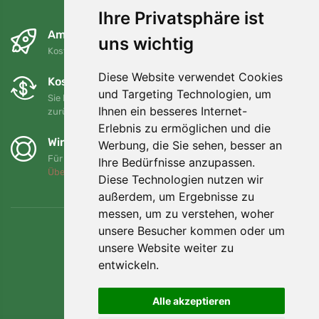
Ihre Privatsphäre ist
Am nächsten Tag und kostenlos
uns wichtig
Kostenloser Versand für Bestellungen über 80 EUR
Diese Website verwendet Cookies
Kostenloser Umtausch und Rückgabe
und Targeting Technologien, um
Sie können Ihre Bestellung jederzeit innerhalb von 90 Tagen
Ihnen ein besseres Internet-
zurückgeben oder umtauschen.
Erlebnis zu ermöglichen und die
Wir unterstützen Trees.org
Werbung, die Sie sehen, besser an
Für jede Bestellung pflanzen wir einen Baum! Mehr lesen
Ihre Bedürfnisse anzupassen.
Über uns
.
Diese Technologien nutzen wir
außerdem, um Ergebnisse zu
messen, um zu verstehen, woher
unsere Besucher kommen oder um
unsere Website weiter zu
entwickeln.
Alle akzeptieren