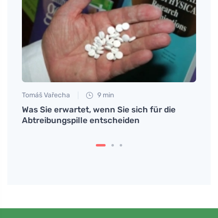
Tomáš Vařecha
9 min
Petr N
ím
Was Sie erwartet, wenn Sie sich für die
Kinde
stru
Abtreibungspille entscheiden
Leben