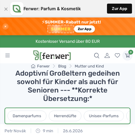
×
Ferwer: Parfum & Kosmetik
Zur App
⚡
SUMMER-Rabatt nur jetzt!
×
SUMMER
Zur App
Kostenloser Versand über 80 EUR
0
Ferwer
Blog
Mutter und Kind
Adoptivní Großeltern gedeihen
sowohl für Kinder als auch für
Senioren --- **Korrekte
Übersetzung:*
Damenparfums
Herrendüfte
Unisex-Parfums
D
Petr Novák
9 min
26.6.2026