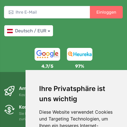
Einloggen
Deutsch / EUR
4,7/5
97%
Ihre Privatsphäre ist
Am nächsten Tag und kostenlos
Kostenloser Versand für Bestellungen über 80 EUR
uns wichtig
Kostenloser Umtausch und Rückgabe
Diese Website verwendet Cookies
Sie können Ihre Bestellung jederzeit innerhalb von 90 Tagen
und Targeting Technologien, um
zurückgeben oder umtauschen.
Ihnen ein besseres Internet-