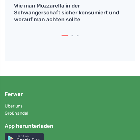
Wie man Mozzarella in der
# Wie
Schwangerschaft sicher konsumiert und
nach 
worauf man achten sollte
Ferwer
Über uns
Großhandel
App herunterladen
Get it on