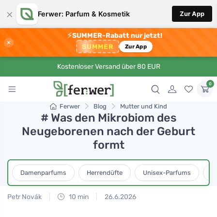
×
Ferwer: Parfum & Kosmetik
Zur App
⚡
SUMMER-Rabatt nur jetzt!
×
SUMMER
Zur App
Kostenloser Versand über 80 EUR
0
Ferwer
Blog
Mutter und Kind
# Was den Mikrobiom des
Neugeborenen nach der Geburt
formt
Damenparfums
Herrendüfte
Unisex-Parfums
D
Petr Novák
10 min
26.6.2026