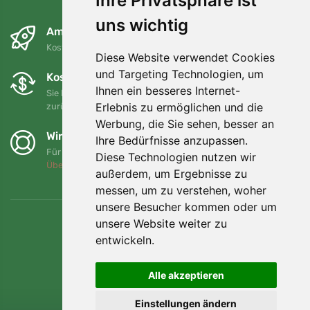
Ihre Privatsphäre ist
uns wichtig
Am nächsten Tag und kostenlos
Kostenloser Versand für Bestellungen über 80 EUR
Diese Website verwendet Cookies
und Targeting Technologien, um
Kostenloser Umtausch und Rückgabe
Ihnen ein besseres Internet-
Sie können Ihre Bestellung jederzeit innerhalb von 90 Tagen
Erlebnis zu ermöglichen und die
zurückgeben oder umtauschen.
Werbung, die Sie sehen, besser an
Wir unterstützen Trees.org
Ihre Bedürfnisse anzupassen.
Für jede Bestellung pflanzen wir einen Baum! Mehr lesen
Diese Technologien nutzen wir
Über uns
.
außerdem, um Ergebnisse zu
messen, um zu verstehen, woher
unsere Besucher kommen oder um
unsere Website weiter zu
entwickeln.
Alle akzeptieren
Einstellungen ändern