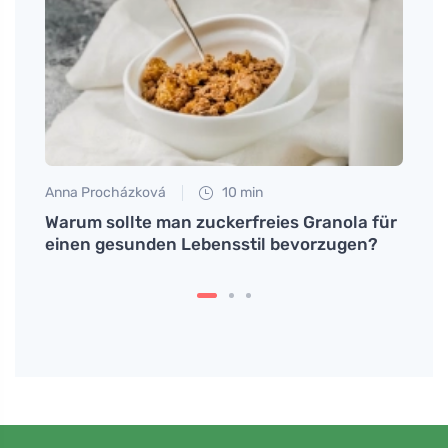
Anna Procházková
10 min
Eva No
Warum sollte man zuckerfreies Granola für
Die W
einen gesunden Lebensstil bevorzugen?
panic