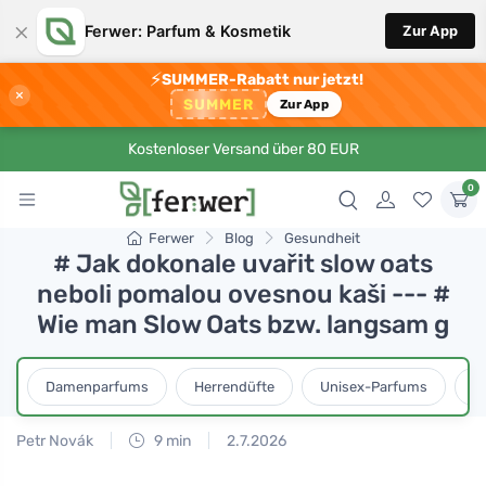
×
Ferwer: Parfum & Kosmetik
Zur App
⚡
SUMMER-Rabatt nur jetzt!
×
SUMMER
Zur App
Kostenloser Versand über 80 EUR
0
Ferwer
Blog
Gesundheit
# Jak dokonale uvařit slow oats
neboli pomalou ovesnou kaši --- #
Wie man Slow Oats bzw. langsam g
Damenparfums
Herrendüfte
Unisex-Parfums
D
Petr Novák
9 min
2.7.2026