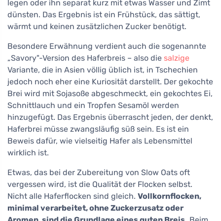
legen oder ihn separat kurz mit etwas Wasser und Zimt
dünsten. Das Ergebnis ist ein Frühstück, das sättigt,
wärmt und keinen zusätzlichen Zucker benötigt.
Besondere Erwähnung verdient auch die sogenannte
„Savory"-Version des Haferbreis – also die
salzige
Variante, die in Asien völlig üblich ist, in Tschechien
jedoch noch eher eine Kuriosität darstellt. Der gekochte
Brei wird mit Sojasoße abgeschmeckt, ein gekochtes Ei,
Schnittlauch und ein Tropfen Sesamöl werden
hinzugefügt. Das Ergebnis überrascht jeden, der denkt,
Haferbrei müsse zwangsläufig süß sein. Es ist ein
Beweis dafür, wie vielseitig Hafer als Lebensmittel
wirklich ist.
Etwas, das bei der Zubereitung von Slow Oats oft
vergessen wird, ist die Qualität der Flocken selbst.
Nicht alle Haferflocken sind gleich.
Vollkornflocken,
minimal verarbeitet, ohne Zuckerzusatz oder
Aromen, sind die Grundlage eines guten Breis.
Beim