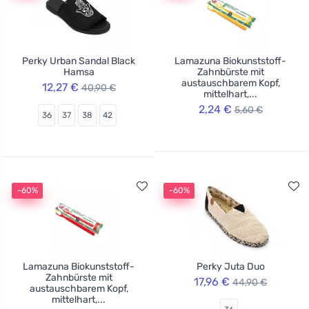
Perky Urban Sandal Black
Lamazuna Biokunststoff-
Hamsa
Zahnbürste mit
austauschbarem Kopf,
12,27 €
40,90 €
mittelhart,...
2,24 €
5,60 €
36
37
38
42
-60%
-60%
Lamazuna Biokunststoff-
Perky Juta Duo
Zahnbürste mit
17,96 €
44,90 €
austauschbarem Kopf,
mittelhart,...