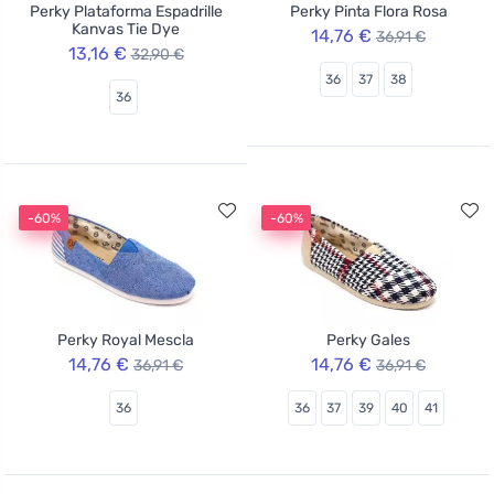
Perky Plataforma Espadrille
Perky Pinta Flora Rosa
Kanvas Tie Dye
14,76 €
36,91 €
13,16 €
32,90 €
36
37
38
36
-60%
-60%
Perky Royal Mescla
Perky Gales
14,76 €
14,76 €
36,91 €
36,91 €
36
36
37
39
40
41