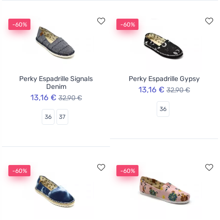
-60%
-60%
Perky Espadrille Signals
Perky Espadrille Gypsy
Denim
13,16 €
32,90 €
13,16 €
32,90 €
36
36
37
-60%
-60%