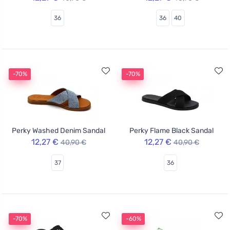
36
36
40
-70%
-70%
Perky Washed Denim Sandal
Perky Flame Black Sandal
12,27 €
12,27 €
40,90 €
40,90 €
37
36
-70%
-60%