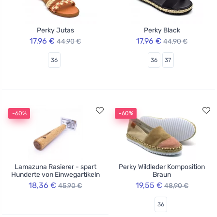
Perky Jutas
Perky Black
17,96 €
17,96 €
44,90 €
44,90 €
36
36
37
-60%
-60%
Lamazuna Rasierer - spart
Perky Wildleder Komposition
Hunderte von Einwegartikeln
Braun
18,36 €
19,55 €
45,90 €
48,90 €
36