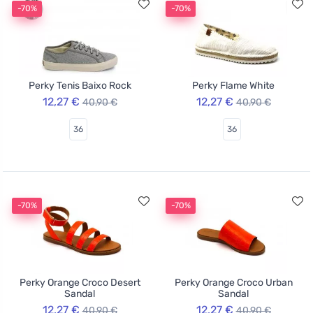
-70%
-70%
Perky Tenis Baixo Rock
Perky Flame White
12,27 €
12,27 €
40,90 €
40,90 €
36
36
-70%
-70%
Perky Orange Croco Desert
Perky Orange Croco Urban
Sandal
Sandal
12,27 €
12,27 €
40,90 €
40,90 €