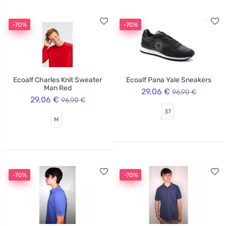
-70%
-70%
Ecoalf Charles Knit Sweater
Ecoalf Pana Yale Sneakers
Man Red
29,06 €
96,90 €
29,06 €
96,90 €
37
M
-70%
-70%