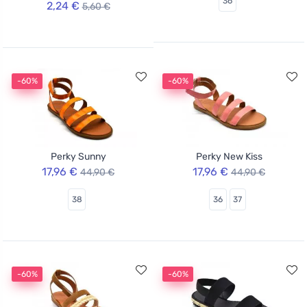
36
2,24 €
5,60 €
-60%
-60%
Perky Sunny
Perky New Kiss
17,96 €
17,96 €
44,90 €
44,90 €
38
36
37
-60%
-60%