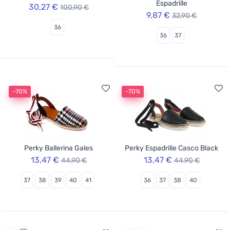
Espadrille
30,27 €
100,90 €
9,87 €
32,90 €
36
36
37
-70%
-70%
Perky Ballerina Gales
Perky Espadrille Casco Black
13,47 €
13,47 €
44,90 €
44,90 €
37
38
39
40
41
36
37
38
40