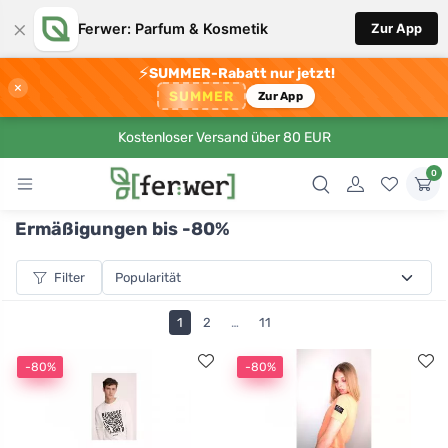
×
Ferwer: Parfum & Kosmetik
Zur App
⚡
SUMMER-Rabatt nur jetzt!
×
SUMMER
Zur App
Kostenloser Versand über 80 EUR
0
Ermäßigungen bis -80%
Filter
1
2
…
11
-80%
-80%