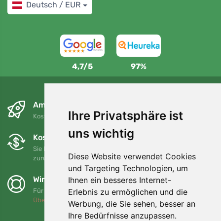
Deutsch / EUR
4,7/5
97%
Am nächsten Tag und kostenlos
Ihre Privatsphäre ist
Kostenloser Versand für Bestellungen über 80 EUR
uns wichtig
Kostenloser Umtausch und Rückgabe
Sie können Ihre Bestellung jederzeit innerhalb von 90 Tagen
Diese Website verwendet Cookies
zurückgeben oder umtauschen.
und Targeting Technologien, um
Wir unterstützen Trees.org
Ihnen ein besseres Internet-
Erlebnis zu ermöglichen und die
Für jede Bestellung pflanzen wir einen Baum! Mehr lesen
Über uns
.
Werbung, die Sie sehen, besser an
Ihre Bedürfnisse anzupassen.