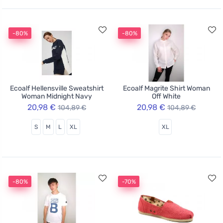
-80%
-80%
Ecoalf Hellensville Sweatshirt
Ecoalf Magrite Shirt Woman
Woman Midnight Navy
Off White
20,98 €
20,98 €
104,89 €
104,89 €
S
M
L
XL
XL
-80%
-70%