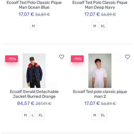
Ecoalf Ted Polo Classic Pique
Ecoalf Ted Polo Classic Pique
Man Ocean Blue
Man Deep Navy
17,07 €
17,07 €
56,89 €
56,89 €
M
M
XL
-70%
-70%
Ecoalf Gerald Detachable
Ecoalf Ted polo classic pique
Jacket Burned Orange
man 2
84,57 €
17,07 €
281,91 €
56,89 €
M
L
XL
M
XL