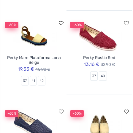
-60%
-60%
Perky Mare Plataforma Lona
Perky Rustic Red
Beige
13,16 €
32,90 €
19,55 €
48,90 €
37
40
37
41
42
-60%
-60%