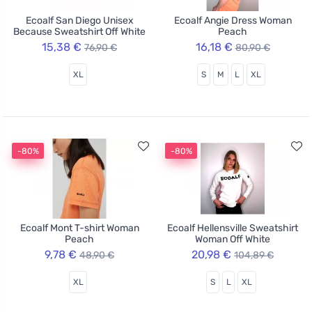
Ecoalf San Diego Unisex
Ecoalf Angie Dress Woman
Because Sweatshirt Off White
Peach
15,38 €
16,18 €
76,90 €
80,90 €
XL
S
M
L
XL
-80%
-80%
Ecoalf Mont T-shirt Woman
Ecoalf Hellensville Sweatshirt
Peach
Woman Off White
9,78 €
20,98 €
48,90 €
104,89 €
XL
S
L
XL