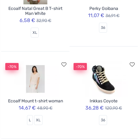
Ecoalf Natal Great B T-shirt
Perky Goibana
Man White
11,07 €
36,91 €
6,58 €
32,90 €
36
XL
-70%
-70%
Ecoalf Mount t-shirt woman
Inkkas Coyote
14,67 €
36,28 €
48,90 €
120,90 €
L
XL
36