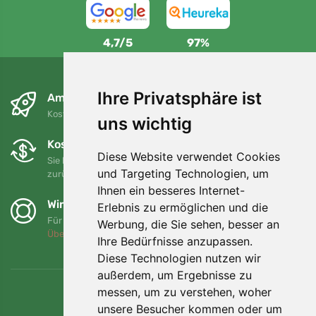
4,7/5
97%
Ihre Privatsphäre ist
Am nächsten Tag und kostenlos
Kostenloser Versand für Bestellungen über 80 EUR
uns wichtig
Kostenloser Umtausch und Rückgabe
Diese Website verwendet Cookies
Sie können Ihre Bestellung jederzeit innerhalb von 90 Tagen
und Targeting Technologien, um
zurückgeben oder umtauschen.
Ihnen ein besseres Internet-
Wir unterstützen Trees.org
Erlebnis zu ermöglichen und die
Für jede Bestellung pflanzen wir einen Baum! Mehr lesen
Werbung, die Sie sehen, besser an
Über uns
.
Ihre Bedürfnisse anzupassen.
Diese Technologien nutzen wir
außerdem, um Ergebnisse zu
messen, um zu verstehen, woher
unsere Besucher kommen oder um