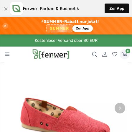
×
Ferwer: Parfum & Kosmetik
Zur App
⚡
SUMMER-Rabatt nur jetzt!
×
SUMMER
Zur App
Kostenloser Versand über 80 EUR
0
›