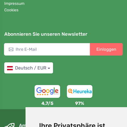
Impressum
Cookies
Abonnieren Sie unseren Newsletter
Einloggen
Deutsch / EUR
4,7/5
97%
Ihre Privatsphäre ist
Am nächsten Tag und kostenlos