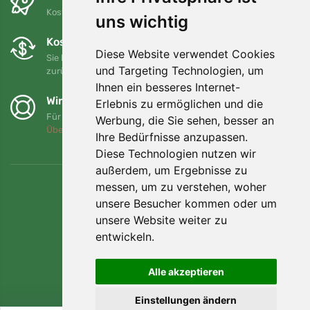
Kostenloser Versand für Bestellungen über 80 EUR
uns wichtig
Kostenloser Umtausch und Rückgabe
Diese Website verwendet Cookies
Sie können Ihre Bestellung jederzeit innerhalb von 90 Tagen
und Targeting Technologien, um
zurückgeben oder umtauschen.
Ihnen ein besseres Internet-
Wir unterstützen Trees.org
Erlebnis zu ermöglichen und die
Für jede Bestellung pflanzen wir einen Baum! Mehr lesen
Werbung, die Sie sehen, besser an
Über uns
.
Ihre Bedürfnisse anzupassen.
Diese Technologien nutzen wir
außerdem, um Ergebnisse zu
messen, um zu verstehen, woher
unsere Besucher kommen oder um
unsere Website weiter zu
entwickeln.
Alle akzeptieren
Einstellungen ändern