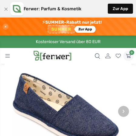
×
Ferwer: Parfum & Kosmetik
Zur App
⚡
SUMMER-Rabatt nur jetzt!
×
SUMMER
Zur App
Kostenloser Versand über 80 EUR
0
›