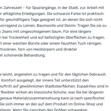
 Jahreszeit – für Spaziergänge, in der Stadt, zur Arbeit mit
 alltägliche Erledigungen. Die schwarze Farbe ist praktisch
ür geschäftigere Tage geeignet ist, an denen Sie sich nicht
orragend zu Leinen, Baumwolle und Denim: Tragen Sie sie zu
n Jeans mit umgeschlagenem Saum. Für eine längere
h bei Trockenheit und auf befestigten Oberflächen zu tragen.
t einer weichen Bürste oder einem feuchten Tuch reinigen.
trocknen, fern von Heizkörpern und direkter
rell schonende Behandlung.
ie leicht, angenehm zu tragen und für den täglichen Gebrauch
d Komfort ausgelegt, der innere Teil unterstützt den
uftritt auf gewöhnlichen Stadtoberflächen. Espadrilles sind in
flexibler wirken als klassische Schuhe, was Sie bei längeren
 genaue Materialzusammensetzung kann je nach spezifischer
n Sie sich immer an den auf dem Produkt im Online-Shop und
ntieren. Wenn Sie zwischen den Größen schwanken,