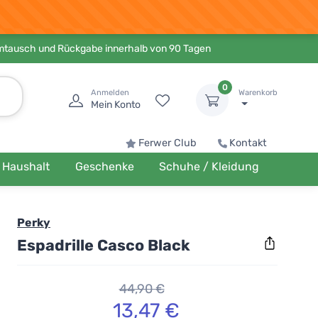
Umtausch und Rückgabe innerhalb von 90 Tagen
0
Anmelden
Warenkorb
Mein Konto
Ferwer Club
Kontakt
Haushalt
Geschenke
Schuhe / Kleidung
Perky
Espadrille Casco Black
44,90 €
13,47 €