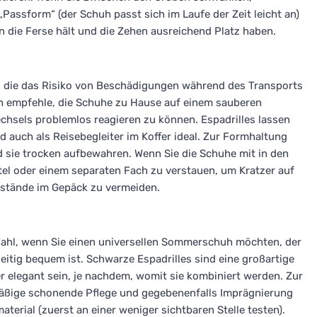
 „Passform“ (der Schuh passt sich im Laufe der Zeit leicht an)
n die Ferse hält und die Zehen ausreichend Platz haben.
t, die das Risiko von Beschädigungen während des Transports
Ich empfehle, die Schuhe zu Hause auf einem sauberen
hsels problemlos reagieren zu können. Espadrilles lassen
nd auch als Reisebegleiter im Koffer ideal. Zur Formhaltung
 sie trocken aufbewahren. Wenn Sie die Schuhe mit in den
utel oder einem separaten Fach zu verstauen, um Kratzer auf
nstände im Gepäck zu vermeiden.
Wahl, wenn Sie einen universellen Sommerschuh möchten, der
zeitig bequem ist. Schwarze Espadrilles sind eine großartige
er elegant sein, je nachdem, womit sie kombiniert werden. Zur
äßige schonende Pflege und gegebenenfalls Imprägnierung
rial (zuerst an einer weniger sichtbaren Stelle testen).