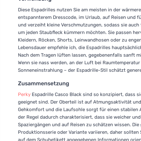
Diese Espadrilles nutzen Sie am meisten in der wärmeren
entspannterem Dresscode, im Urlaub, auf Reisen und für
und verzeiht kleine Verschmutzungen, sodass sie auch f
um jeden Staubfleck kümmern möchten. Sie passen herv
Kleidern, Röcken, Shorts, Leinwandhosen oder zu enge
Lebensdauer empfehle ich, die Espadrilles hauptsächlic
Nach dem Tragen lüften lassen, gegebenenfalls sanft mi
Wenn sie nass werden, an der Luft bei Raumtemperatur 
Sonneneinstrahlung – der Espadrille-Stil schätzt gene
Zusammensetzung
Perky
Espadrille Casco Black sind so konzipiert, dass s
geeignet sind. Der Oberteil ist auf Atmungsaktivität un
Gehkomfort und die Laufsohle sorgt für einen stabilen A
der Regel dadurch charakterisiert, dass sie weicher und 
Spaziergängen und auf Reisen zu schätzen wissen. Die
Produktionsserie oder Variante variieren, daher sollte
auf dem Schuhetikett angegebenen Informationen orie