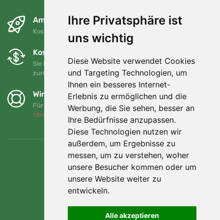
Ihre Privatsphäre ist
Am nächsten Tag und kostenlos
Kostenloser Versand für Bestellungen über 80 EUR
uns wichtig
Kostenloser Umtausch und Rückgabe
Diese Website verwendet Cookies
Sie können Ihre Bestellung jederzeit innerhalb von 90 Tagen
und Targeting Technologien, um
zurückgeben oder umtauschen.
Ihnen ein besseres Internet-
Wir unterstützen Trees.org
Erlebnis zu ermöglichen und die
Für jede Bestellung pflanzen wir einen Baum! Mehr lesen
Werbung, die Sie sehen, besser an
Über uns
.
Ihre Bedürfnisse anzupassen.
Diese Technologien nutzen wir
außerdem, um Ergebnisse zu
messen, um zu verstehen, woher
unsere Besucher kommen oder um
unsere Website weiter zu
entwickeln.
Alle akzeptieren