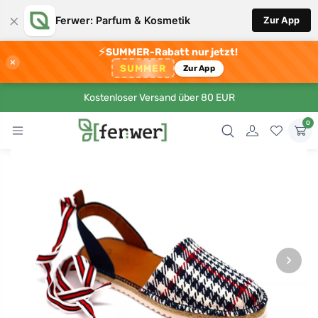
×
Ferwer: Parfum & Kosmetik
Zur App
⚡
SUMMER-Rabatt nur jetzt!
×
SUMMER
Zur App
Kostenloser Versand über 80 EUR
0
›