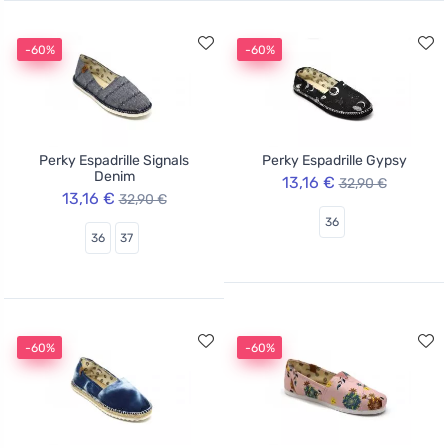
-60%
-60%
Perky Espadrille Signals
Perky Espadrille Gypsy
Denim
13,16 €
32,90 €
13,16 €
32,90 €
36
36
37
-60%
-60%