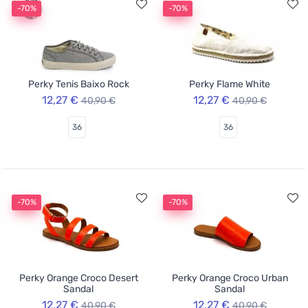
-70%
-70%
Perky Tenis Baixo Rock
Perky Flame White
12,27 €
12,27 €
40,90 €
40,90 €
36
36
-70%
-70%
Perky Orange Croco Desert
Perky Orange Croco Urban
Sandal
Sandal
12,27 €
12,27 €
40,90 €
40,90 €