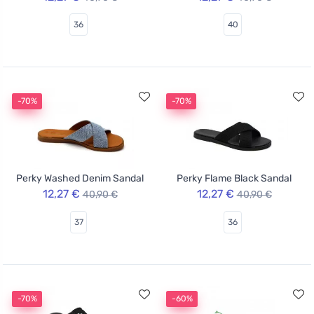
36
40
-70%
-70%
Perky Washed Denim Sandal
Perky Flame Black Sandal
12,27 €
12,27 €
40,90 €
40,90 €
37
36
-70%
-60%