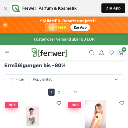
×
Ferwer: Parfum & Kosmetik
Zur App
⚡
SUMMER-Rabatt nur jetzt!
×
SUMMER
Zur App
Kostenloser Versand über 80 EUR
0
Ermäßigungen bis -80%
Filter
1
2
…
11
-80%
-80%