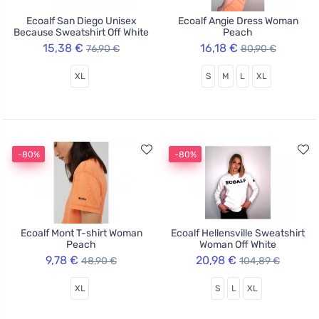
Ecoalf San Diego Unisex
Ecoalf Angie Dress Woman
Because Sweatshirt Off White
Peach
15,38 €
16,18 €
76,90 €
80,90 €
XL
S
M
L
XL
-80%
-80%
Ecoalf Mont T-shirt Woman
Ecoalf Hellensville Sweatshirt
Peach
Woman Off White
9,78 €
20,98 €
48,90 €
104,89 €
XL
S
L
XL