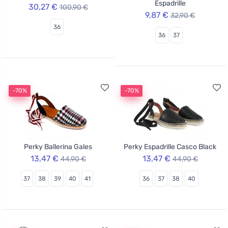
Espadrille
30,27 €
100,90 €
9,87 €
32,90 €
36
36
37
-70%
-70%
Perky Ballerina Gales
Perky Espadrille Casco Black
13,47 €
13,47 €
44,90 €
44,90 €
37
38
39
40
41
36
37
38
40