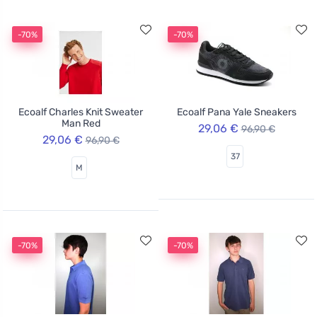
-70%
-70%
Ecoalf Charles Knit Sweater
Ecoalf Pana Yale Sneakers
Man Red
29,06 €
96,90 €
29,06 €
96,90 €
37
M
-70%
-70%