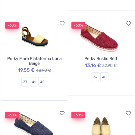
-60%
-60%
Perky Mare Plataforma Lona
Perky Rustic Red
Beige
13,16 €
32,90 €
19,55 €
48,90 €
37
40
37
41
42
-60%
-60%