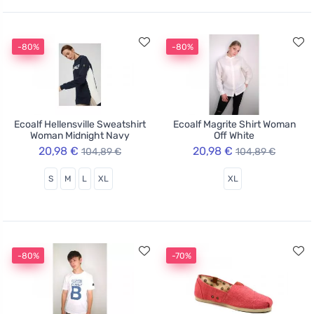
-80%
-80%
Ecoalf Hellensville Sweatshirt
Ecoalf Magrite Shirt Woman
Woman Midnight Navy
Off White
20,98 €
20,98 €
104,89 €
104,89 €
S
M
L
XL
XL
-80%
-70%