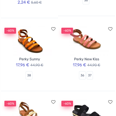
36
2,24 €
5,60 €
-60%
-60%
Perky Sunny
Perky New Kiss
17,96 €
17,96 €
44,90 €
44,90 €
38
36
37
-60%
-60%