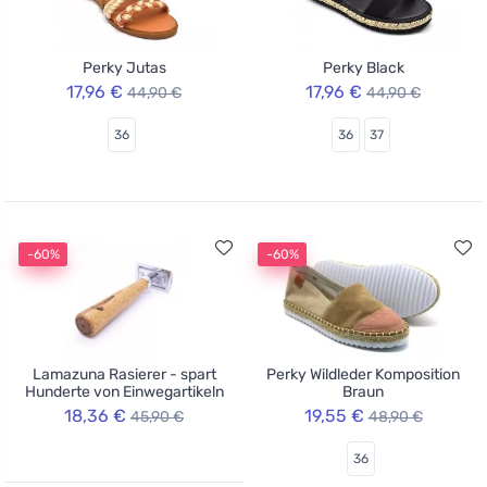
Perky Jutas
Perky Black
17,96 €
17,96 €
44,90 €
44,90 €
36
36
37
-60%
-60%
Lamazuna Rasierer - spart
Perky Wildleder Komposition
Hunderte von Einwegartikeln
Braun
18,36 €
19,55 €
45,90 €
48,90 €
36