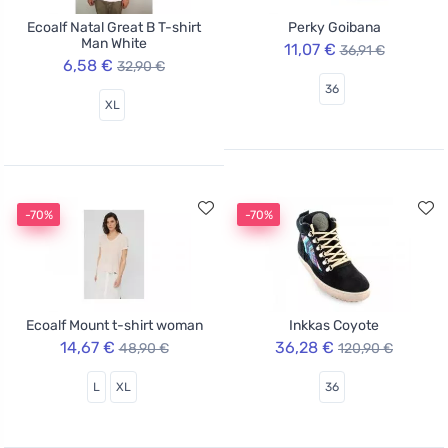
Ecoalf Natal Great B T-shirt
Perky Goibana
Man White
11,07 €
36,91 €
6,58 €
32,90 €
36
XL
-70%
-70%
Ecoalf Mount t-shirt woman
Inkkas Coyote
14,67 €
36,28 €
48,90 €
120,90 €
L
XL
36