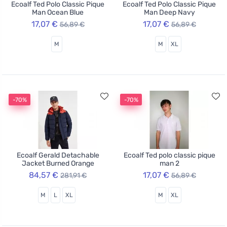
Ecoalf Ted Polo Classic Pique
Ecoalf Ted Polo Classic Pique
Man Ocean Blue
Man Deep Navy
17,07 €
17,07 €
56,89 €
56,89 €
M
M
XL
-70%
-70%
Ecoalf Gerald Detachable
Ecoalf Ted polo classic pique
Jacket Burned Orange
man 2
84,57 €
17,07 €
281,91 €
56,89 €
M
L
XL
M
XL