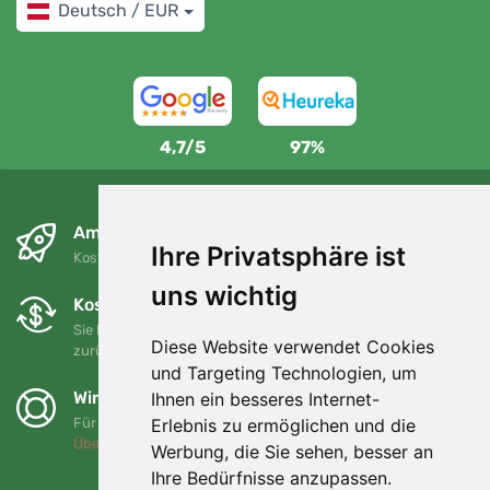
Deutsch / EUR
4,7/5
97%
Am nächsten Tag und kostenlos
Ihre Privatsphäre ist
Kostenloser Versand für Bestellungen über 80 EUR
uns wichtig
Kostenloser Umtausch und Rückgabe
Sie können Ihre Bestellung jederzeit innerhalb von 90 Tagen
Diese Website verwendet Cookies
zurückgeben oder umtauschen.
und Targeting Technologien, um
Wir unterstützen Trees.org
Ihnen ein besseres Internet-
Erlebnis zu ermöglichen und die
Für jede Bestellung pflanzen wir einen Baum! Mehr lesen
Über uns
.
Werbung, die Sie sehen, besser an
Ihre Bedürfnisse anzupassen.