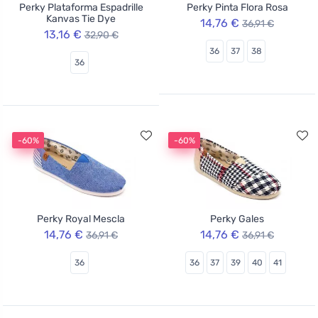
Perky Plataforma Espadrille
Perky Pinta Flora Rosa
Kanvas Tie Dye
14,76 €
36,91 €
13,16 €
32,90 €
36
37
38
36
-60%
-60%
Perky Royal Mescla
Perky Gales
14,76 €
14,76 €
36,91 €
36,91 €
36
36
37
39
40
41