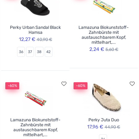
Perky Urban Sandal Black
Lamazuna Biokunststoff-
Hamsa
Zahnbürste mit
austauschbarem Kopf,
12,27 €
40,90 €
mittelhart,...
2,24 €
5,60 €
36
37
38
42
-60%
-60%
Lamazuna Biokunststoff-
Perky Juta Duo
Zahnbürste mit
17,96 €
44,90 €
austauschbarem Kopf,
mittelhart,...