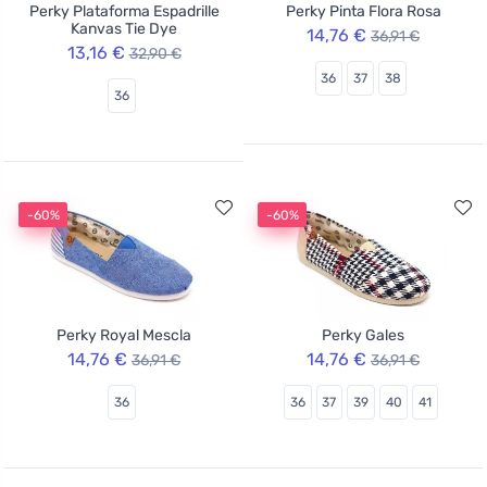
Perky Plataforma Espadrille
Perky Pinta Flora Rosa
Kanvas Tie Dye
14,76 €
36,91 €
13,16 €
32,90 €
36
37
38
36
-60%
-60%
Perky Royal Mescla
Perky Gales
14,76 €
14,76 €
36,91 €
36,91 €
36
36
37
39
40
41