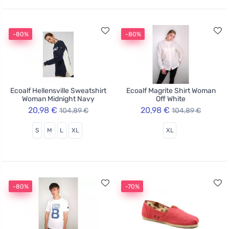
-80%
-80%
Ecoalf Hellensville Sweatshirt
Ecoalf Magrite Shirt Woman
Woman Midnight Navy
Off White
20,98 €
20,98 €
104,89 €
104,89 €
S
M
L
XL
XL
-80%
-70%