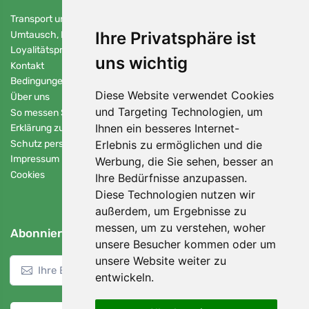
Transport und Bezahlung
Ihre Privatsphäre ist
Umtausch, Rückgabe und Reklamation
Loyalitätsprogramm Ferwer
uns wichtig
Kontakt
Bedingungen und Konditionen
Diese Website verwendet Cookies
Über uns
und Targeting Technologien, um
So messen Sie die Länge des Fußes
Ihnen ein besseres Internet-
Erklärung zur Verwendung von Cookies
Schutz personenbezogener Daten
Erlebnis zu ermöglichen und die
Impressum
Werbung, die Sie sehen, besser an
Cookies
Ihre Bedürfnisse anzupassen.
Diese Technologien nutzen wir
außerdem, um Ergebnisse zu
messen, um zu verstehen, woher
Abonnieren Sie unseren Newsletter
unsere Besucher kommen oder um
unsere Website weiter zu
Einloggen
entwickeln.