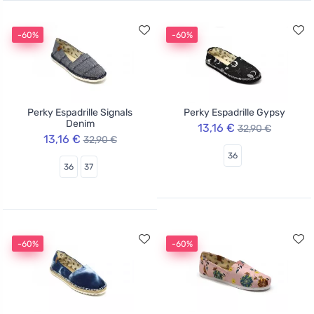
-60%
-60%
Perky Espadrille Signals
Perky Espadrille Gypsy
Denim
13,16 €
32,90 €
13,16 €
32,90 €
36
36
37
-60%
-60%