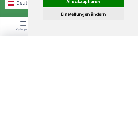
Alle akzeptieren
Deutsch / EUR
Einstellungen ändern
Kategorie
Suche
Warenkorb
4,7/5
97%
Filter
Filter löschen
Vorrätig
Am nächsten Tag und kostenlos
Preisspanne
Kostenloser Versand für Bestellungen über 80 EUR
Kostenloser Umtausch und Rückgabe
Sie können Ihre Bestellung jederzeit innerhalb von 90 Tagen
€
€
zurückgeben oder umtauschen.
Wir unterstützen Trees.org
Für jede Bestellung pflanzen wir einen Baum! Mehr lesen
Marken
Über uns
.