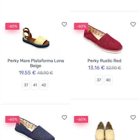
-60%
-60%
Perky Mare Plataforma Lona
Perky Rustic Red
Beige
13,16 €
32,90 €
19,55 €
48,90 €
37
40
37
41
42
-60%
-60%