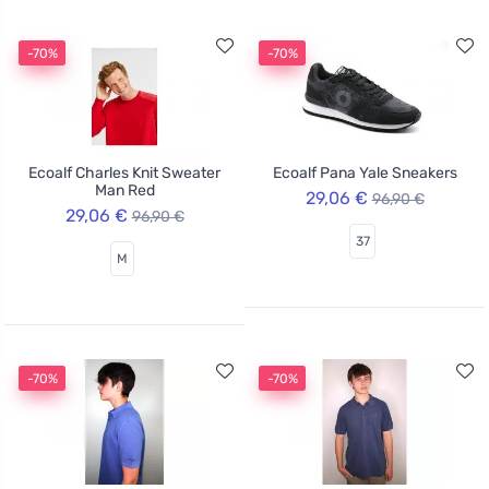
-70%
-70%
Ecoalf Charles Knit Sweater
Ecoalf Pana Yale Sneakers
Man Red
29,06 €
96,90 €
29,06 €
96,90 €
37
M
-70%
-70%