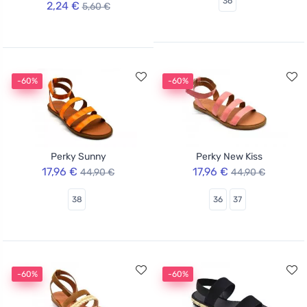
36
2,24 €
5,60 €
-60%
-60%
Perky Sunny
Perky New Kiss
17,96 €
17,96 €
44,90 €
44,90 €
38
36
37
-60%
-60%