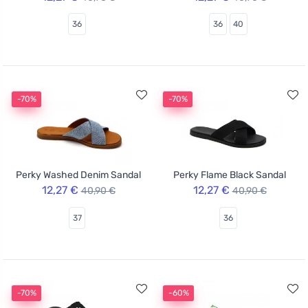
36
36
40
-70%
-70%
Perky Washed Denim Sandal
Perky Flame Black Sandal
12,27 €
12,27 €
40,90 €
40,90 €
37
36
-70%
-60%