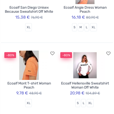
Ecoalf San Diego Unisex
Ecoalf Angie Dress Woman
Because Sweatshirt Off White
Peach
15,38 €
16,18 €
76,90 €
80,90 €
XL
S
M
L
XL
-80%
-80%
Ecoalf Mont T-shirt Woman
Ecoalf Hellensville Sweatshirt
Peach
Woman Off White
9,78 €
20,98 €
48,90 €
104,89 €
XL
S
L
XL