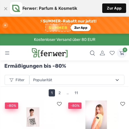
×
Ferwer: Parfum & Kosmetik
Zur App
⚡
SUMMER-Rabatt nur jetzt!
×
SUMMER
Zur App
Kostenloser Versand über 80 EUR
0
Ermäßigungen bis -80%
Filter
1
2
…
11
-80%
-80%