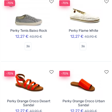
-70%
-70%
Perky Tenis Baixo Rock
Perky Flame White
12,27 €
12,27 €
40,90 €
40,90 €
36
36
-70%
-70%
Perky Orange Croco Desert
Perky Orange Croco Urban
Sandal
Sandal
12,27 €
12,27 €
40,90 €
40,90 €