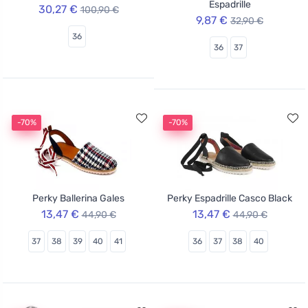
Espadrille
30,27 €
100,90 €
9,87 €
32,90 €
36
36
37
-70%
-70%
Perky Ballerina Gales
Perky Espadrille Casco Black
13,47 €
13,47 €
44,90 €
44,90 €
37
38
39
40
41
36
37
38
40