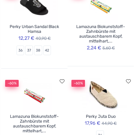
Perky Urban Sandal Black
Lamazuna Biokunststoff-
Hamsa
Zahnbürste mit
austauschbarem Kopf,
12,27 €
40,90 €
mittelhart,...
2,24 €
5,60 €
36
37
38
42
-60%
-60%
Lamazuna Biokunststoff-
Perky Juta Duo
Zahnbürste mit
17,96 €
44,90 €
austauschbarem Kopf,
mittelhart,...