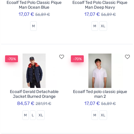
Ecoalf Ted Polo Classic Pique
Ecoalf Ted Polo Classic Pique
Man Ocean Blue
Man Deep Navy
17,07 €
17,07 €
56,89 €
56,89 €
M
M
XL
-70%
-70%
Ecoalf Gerald Detachable
Ecoalf Ted polo classic pique
Jacket Burned Orange
man 2
84,57 €
17,07 €
281,91 €
56,89 €
M
L
XL
M
XL