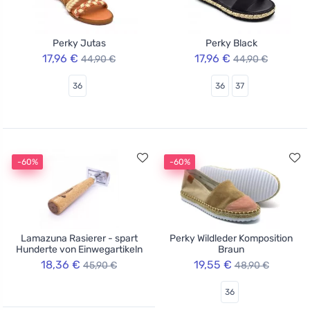
Perky Jutas
Perky Black
17,96 €
17,96 €
44,90 €
44,90 €
36
36
37
-60%
-60%
Lamazuna Rasierer - spart
Perky Wildleder Komposition
Hunderte von Einwegartikeln
Braun
18,36 €
19,55 €
45,90 €
48,90 €
36