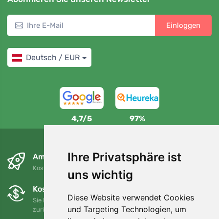
Einloggen
Deutsch / EUR
4,7/5
97%
Ihre Privatsphäre ist
Am nächsten Tag und kostenlos
Kostenloser Versand für Bestellungen über 80 EUR
uns wichtig
Kostenloser Umtausch und Rückgabe
Diese Website verwendet Cookies
Sie können Ihre Bestellung jederzeit innerhalb von 90 Tagen
und Targeting Technologien, um
zurückgeben oder umtauschen.