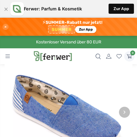
×
Ferwer: Parfum & Kosmetik
Zur App
⚡
SUMMER-Rabatt nur jetzt!
×
SUMMER
Zur App
Kostenloser Versand über 80 EUR
0
›