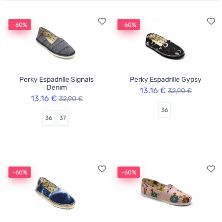
-60%
-60%
Perky Espadrille Signals
Perky Espadrille Gypsy
Denim
13,16 €
32,90 €
13,16 €
32,90 €
36
36
37
-60%
-60%