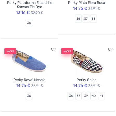
Perky Plataforma Espadrille
Perky Pinta Flora Rosa
Kanvas Tie Dye
14,76 €
36,91 €
13,16 €
32,90 €
36
37
38
36
-60%
-60%
Perky Royal Mescla
Perky Gales
14,76 €
14,76 €
36,91 €
36,91 €
36
36
37
39
40
41