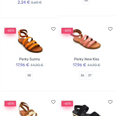
36
2,24 €
5,60 €
-60%
-60%
Perky Sunny
Perky New Kiss
17,96 €
17,96 €
44,90 €
44,90 €
38
36
37
-60%
-60%