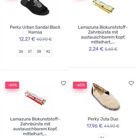
Perky Urban Sandal Black
Lamazuna Biokunststoff-
Hamsa
Zahnbürste mit
austauschbarem Kopf,
12,27 €
40,90 €
mittelhart,...
2,24 €
5,60 €
36
37
38
42
-60%
-60%
Lamazuna Biokunststoff-
Perky Juta Duo
Zahnbürste mit
17,96 €
44,90 €
austauschbarem Kopf,
mittelhart,...