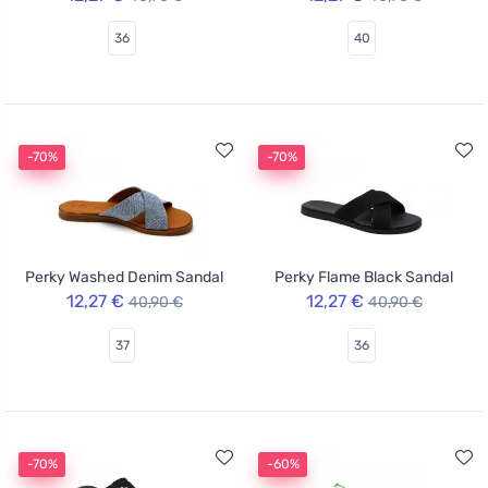
36
40
-70%
-70%
Perky Washed Denim Sandal
Perky Flame Black Sandal
12,27 €
12,27 €
40,90 €
40,90 €
37
36
-70%
-60%