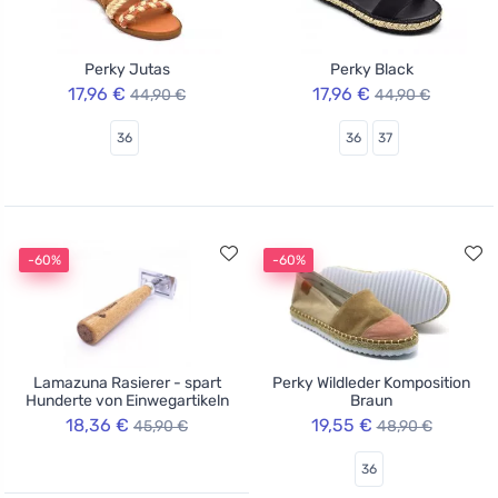
Perky Jutas
Perky Black
17,96 €
17,96 €
44,90 €
44,90 €
36
36
37
-60%
-60%
Lamazuna Rasierer - spart
Perky Wildleder Komposition
Hunderte von Einwegartikeln
Braun
18,36 €
19,55 €
45,90 €
48,90 €
36