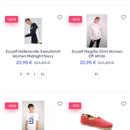
-80%
-80%
Ecoalf Hellensville Sweatshirt
Ecoalf Magrite Shirt Woman
Woman Midnight Navy
Off White
20,98 €
20,98 €
104,89 €
104,89 €
S
M
L
XL
XL
-80%
-70%