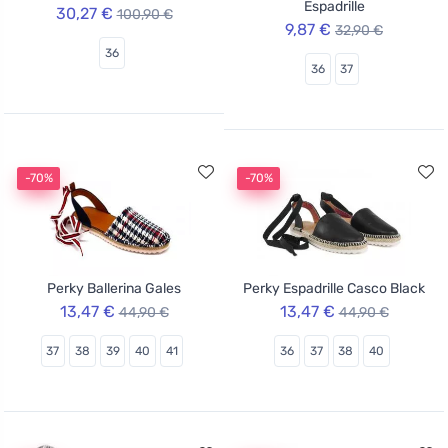
Espadrille
30,27 €
100,90 €
9,87 €
32,90 €
36
36
37
-70%
-70%
Perky Ballerina Gales
Perky Espadrille Casco Black
13,47 €
13,47 €
44,90 €
44,90 €
37
38
39
40
41
36
37
38
40