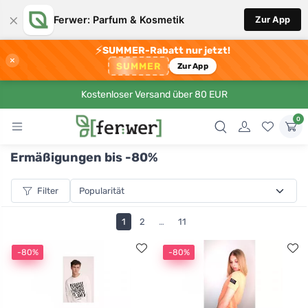
×
Ferwer: Parfum & Kosmetik
Zur App
⚡
SUMMER-Rabatt nur jetzt!
×
SUMMER
Zur App
Kostenloser Versand über 80 EUR
0
Ermäßigungen bis -80%
Filter
1
2
…
11
-80%
-80%