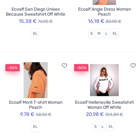
Ecoalf San Diego Unisex
Ecoalf Angie Dress Woman
Because Sweatshirt Off White
Peach
15,38 €
16,18 €
76,90 €
80,90 €
XL
S
M
L
XL
-80%
-80%
Ecoalf Mont T-shirt Woman
Ecoalf Hellensville Sweatshirt
Peach
Woman Off White
9,78 €
20,98 €
48,90 €
104,89 €
XL
S
L
XL