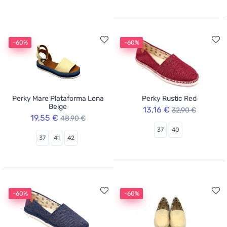
-60%
-60%
Perky Mare Plataforma Lona
Perky Rustic Red
Beige
13,16 €
32,90 €
19,55 €
48,90 €
37
40
37
41
42
-60%
-60%