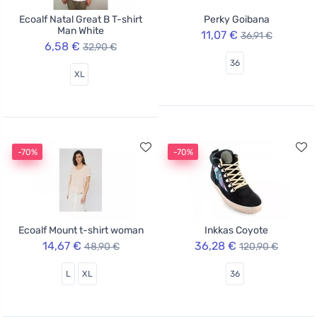
Ecoalf Natal Great B T-shirt
Perky Goibana
Man White
11,07 €
36,91 €
6,58 €
32,90 €
36
XL
-70%
-70%
Ecoalf Mount t-shirt woman
Inkkas Coyote
14,67 €
36,28 €
48,90 €
120,90 €
L
XL
36