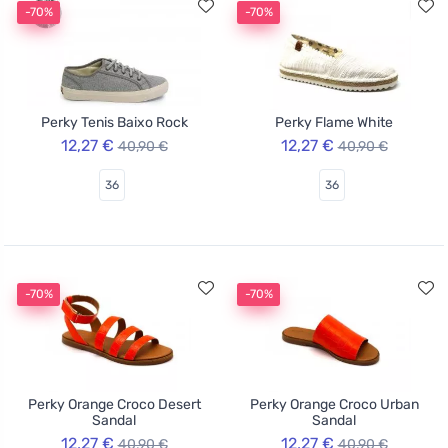
-70%
-70%
Perky Tenis Baixo Rock
Perky Flame White
12,27 €
12,27 €
40,90 €
40,90 €
36
36
-70%
-70%
Perky Orange Croco Desert
Perky Orange Croco Urban
Sandal
Sandal
12,27 €
12,27 €
40,90 €
40,90 €