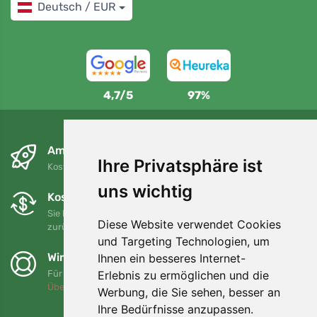
Deutsch / EUR
4,7/5
97%
Am nächsten Tag und kostenlos
Ihre Privatsphäre ist
Kostenloser Versand für Bestellungen über 80 EUR
uns wichtig
Kostenloser Umtausch und Rückgabe
Sie können Ihre Bestellung jederzeit innerhalb von 90 Tagen
Diese Website verwendet Cookies
zurückgeben oder umtauschen.
und Targeting Technologien, um
Wir unterstützen Trees.org
Ihnen ein besseres Internet-
Erlebnis zu ermöglichen und die
Für jede Bestellung pflanzen wir einen Baum! Mehr lesen
Über uns
.
Werbung, die Sie sehen, besser an
Ihre Bedürfnisse anzupassen.