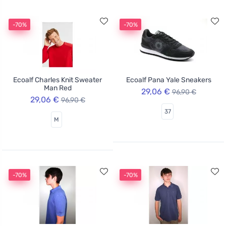
-70%
-70%
Ecoalf Charles Knit Sweater
Ecoalf Pana Yale Sneakers
Man Red
29,06 €
96,90 €
29,06 €
96,90 €
37
M
-70%
-70%