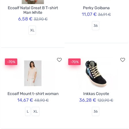
Ecoalf Natal Great B T-shirt
Perky Goibana
Man White
11,07 €
36,91 €
6,58 €
32,90 €
36
XL
-70%
-70%
Ecoalf Mount t-shirt woman
Inkkas Coyote
14,67 €
36,28 €
48,90 €
120,90 €
L
XL
36