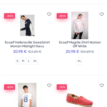
-80%
-80%
Ecoalf Hellensville Sweatshirt
Ecoalf Magrite Shirt Woman
Woman Midnight Navy
Off White
20,98 €
20,98 €
104,89 €
104,89 €
S
M
L
XL
XL
-80%
-70%