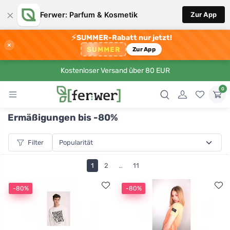
×
Ferwer: Parfum & Kosmetik
Zur App
⚡
SUMMER-Rabatt nur jetzt!
×
SUMMER
Zur App
Kostenloser Versand über 80 EUR
0
Ermäßigungen bis -80%
Filter
1
2
…
11
-80%
-80%