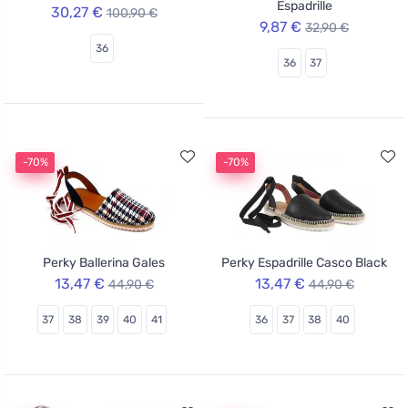
Espadrille
30,27 €
100,90 €
9,87 €
32,90 €
36
36
37
-70%
-70%
Perky Ballerina Gales
Perky Espadrille Casco Black
13,47 €
13,47 €
44,90 €
44,90 €
37
38
39
40
41
36
37
38
40