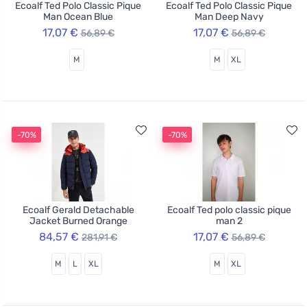
Ecoalf Ted Polo Classic Pique
Ecoalf Ted Polo Classic Pique
Man Ocean Blue
Man Deep Navy
17,07 €
17,07 €
56,89 €
56,89 €
M
M
XL
-70%
-70%
Ecoalf Gerald Detachable
Ecoalf Ted polo classic pique
Jacket Burned Orange
man 2
84,57 €
17,07 €
281,91 €
56,89 €
M
L
XL
M
XL