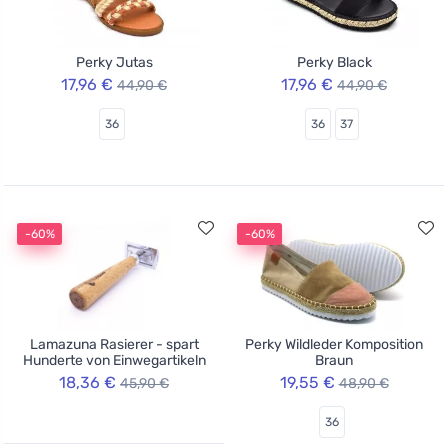
Perky Jutas
Perky Black
17,96 €
17,96 €
44,90 €
44,90 €
36
36
37
-60%
-60%
Lamazuna Rasierer - spart
Perky Wildleder Komposition
Hunderte von Einwegartikeln
Braun
18,36 €
19,55 €
45,90 €
48,90 €
36