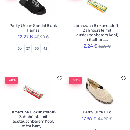
Perky Urban Sandal Black
Lamazuna Biokunststoff-
Hamsa
Zahnbürste mit
austauschbarem Kopf,
12,27 €
40,90 €
mittelhart,...
2,24 €
5,60 €
36
37
38
42
-60%
-60%
Lamazuna Biokunststoff-
Perky Juta Duo
Zahnbürste mit
17,96 €
44,90 €
austauschbarem Kopf,
mittelhart,...