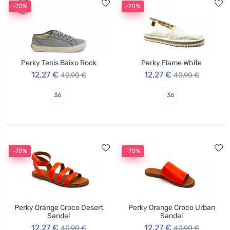
-70%
-70%
Perky Tenis Baixo Rock
Perky Flame White
12,27 €
12,27 €
40,90 €
40,90 €
36
36
-70%
-70%
Perky Orange Croco Desert
Perky Orange Croco Urban
Sandal
Sandal
12,27 €
12,27 €
40,90 €
40,90 €