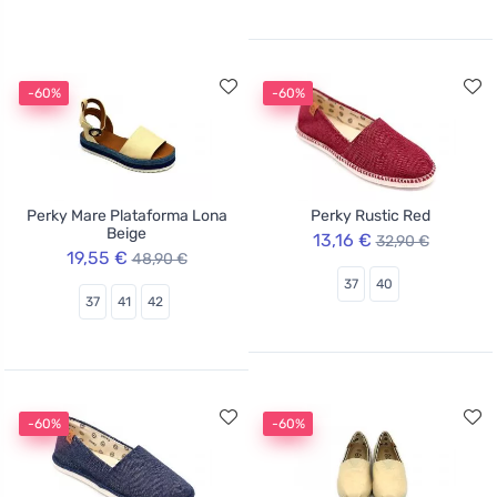
-60%
-60%
Perky Mare Plataforma Lona
Perky Rustic Red
Beige
13,16 €
32,90 €
19,55 €
48,90 €
37
40
37
41
42
-60%
-60%