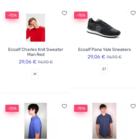
-70%
-70%
Ecoalf Charles Knit Sweater
Ecoalf Pana Yale Sneakers
Man Red
29,06 €
96,90 €
29,06 €
96,90 €
37
M
-70%
-70%