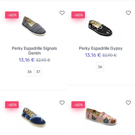
-60%
-60%
Perky Espadrille Signals
Perky Espadrille Gypsy
Denim
13,16 €
32,90 €
13,16 €
32,90 €
36
36
37
-60%
-60%