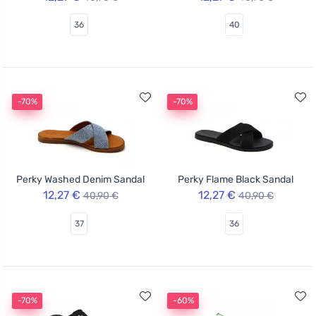
36
40
-70%
-70%
Perky Washed Denim Sandal
Perky Flame Black Sandal
12,27 €
12,27 €
40,90 €
40,90 €
37
36
-70%
-60%