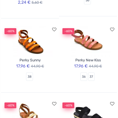
36
2,24 €
5,60 €
-60%
-60%
Perky Sunny
Perky New Kiss
17,96 €
17,96 €
44,90 €
44,90 €
38
36
37
-60%
-60%