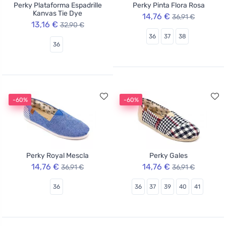
Perky Plataforma Espadrille
Perky Pinta Flora Rosa
Kanvas Tie Dye
14,76 €
36,91 €
13,16 €
32,90 €
36
37
38
36
-60%
-60%
Perky Royal Mescla
Perky Gales
14,76 €
14,76 €
36,91 €
36,91 €
36
36
37
39
40
41