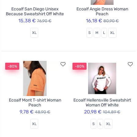
Ecoalf San Diego Unisex
Ecoalf Angie Dress Woman
Because Sweatshirt Off White
Peach
15,38 €
16,18 €
76,90 €
80,90 €
XL
S
M
L
XL
-80%
-80%
Ecoalf Mont T-shirt Woman
Ecoalf Hellensville Sweatshirt
Peach
Woman Off White
9,78 €
20,98 €
48,90 €
104,89 €
XL
S
L
XL