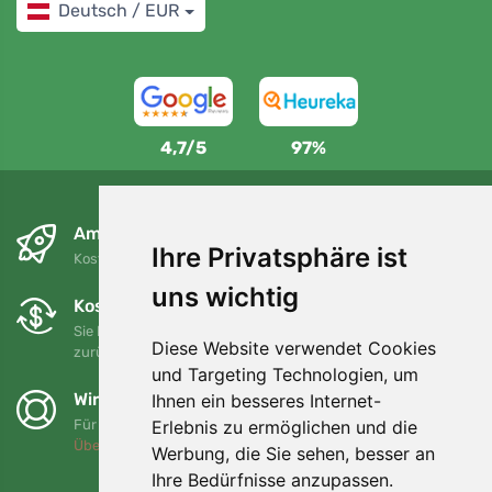
Deutsch / EUR
4,7/5
97%
Am nächsten Tag und kostenlos
Ihre Privatsphäre ist
Kostenloser Versand für Bestellungen über 80 EUR
uns wichtig
Kostenloser Umtausch und Rückgabe
Sie können Ihre Bestellung jederzeit innerhalb von 90 Tagen
Diese Website verwendet Cookies
zurückgeben oder umtauschen.
und Targeting Technologien, um
Wir unterstützen Trees.org
Ihnen ein besseres Internet-
Erlebnis zu ermöglichen und die
Für jede Bestellung pflanzen wir einen Baum! Mehr lesen
Über uns
.
Werbung, die Sie sehen, besser an
Ihre Bedürfnisse anzupassen.