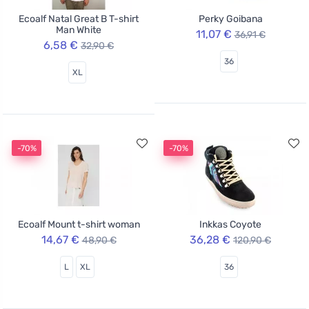
Ecoalf Natal Great B T-shirt
Perky Goibana
Man White
11,07 €
36,91 €
6,58 €
32,90 €
36
XL
-70%
-70%
Ecoalf Mount t-shirt woman
Inkkas Coyote
14,67 €
36,28 €
48,90 €
120,90 €
L
XL
36