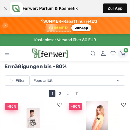
×
Ferwer: Parfum & Kosmetik
Zur App
⚡
SUMMER-Rabatt nur jetzt!
×
SUMMER
Zur App
Kostenloser Versand über 80 EUR
0
Ermäßigungen bis -80%
Filter
1
2
…
11
-80%
-80%