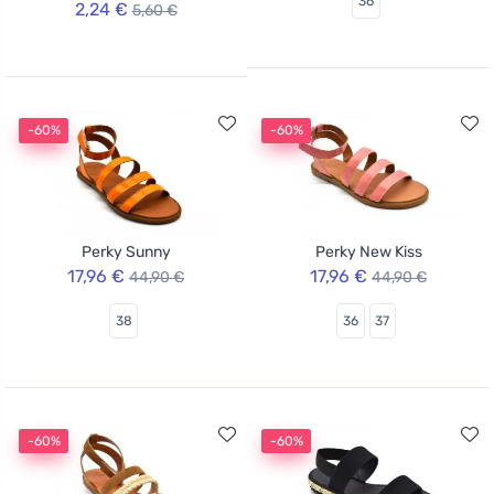
36
2,24 €
5,60 €
-60%
-60%
Perky Sunny
Perky New Kiss
17,96 €
17,96 €
44,90 €
44,90 €
38
36
37
-60%
-60%