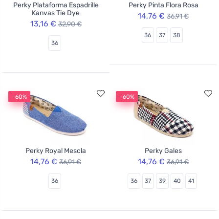
Perky Plataforma Espadrille
Perky Pinta Flora Rosa
Kanvas Tie Dye
14,76 €
36,91 €
13,16 €
32,90 €
36
37
38
36
-60%
-60%
Perky Royal Mescla
Perky Gales
14,76 €
14,76 €
36,91 €
36,91 €
36
36
37
39
40
41