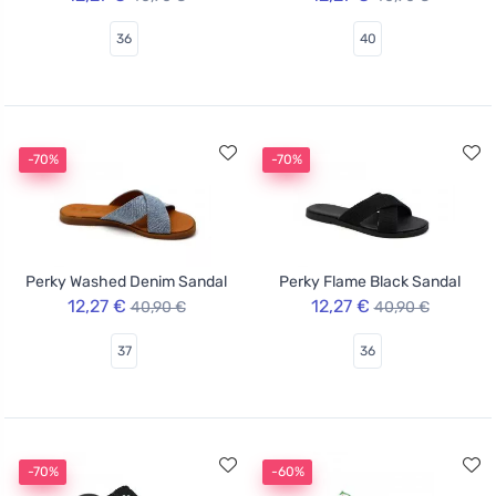
36
40
-70%
-70%
Perky Washed Denim Sandal
Perky Flame Black Sandal
12,27 €
12,27 €
40,90 €
40,90 €
37
36
-70%
-60%