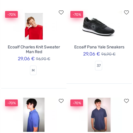
-70%
-70%
Ecoalf Charles Knit Sweater
Ecoalf Pana Yale Sneakers
Man Red
29,06 €
96,90 €
29,06 €
96,90 €
37
M
-70%
-70%