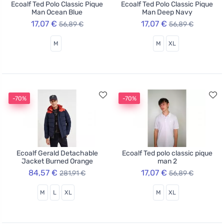
Ecoalf Ted Polo Classic Pique
Ecoalf Ted Polo Classic Pique
Man Ocean Blue
Man Deep Navy
17,07 €
17,07 €
56,89 €
56,89 €
M
M
XL
-70%
-70%
Ecoalf Gerald Detachable
Ecoalf Ted polo classic pique
Jacket Burned Orange
man 2
84,57 €
17,07 €
281,91 €
56,89 €
M
L
XL
M
XL