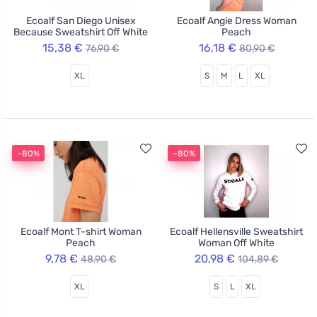
Ecoalf San Diego Unisex
Ecoalf Angie Dress Woman
Because Sweatshirt Off White
Peach
15,38 €
16,18 €
76,90 €
80,90 €
XL
S
M
L
XL
-80%
-80%
Ecoalf Mont T-shirt Woman
Ecoalf Hellensville Sweatshirt
Peach
Woman Off White
9,78 €
20,98 €
48,90 €
104,89 €
XL
S
L
XL