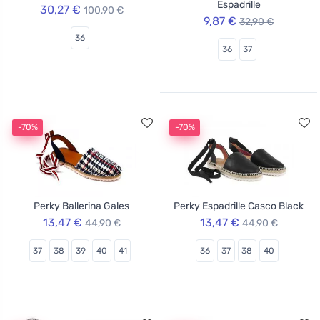
Espadrille
30,27 €
100,90 €
9,87 €
32,90 €
36
36
37
-70%
-70%
Perky Ballerina Gales
Perky Espadrille Casco Black
13,47 €
13,47 €
44,90 €
44,90 €
37
38
39
40
41
36
37
38
40