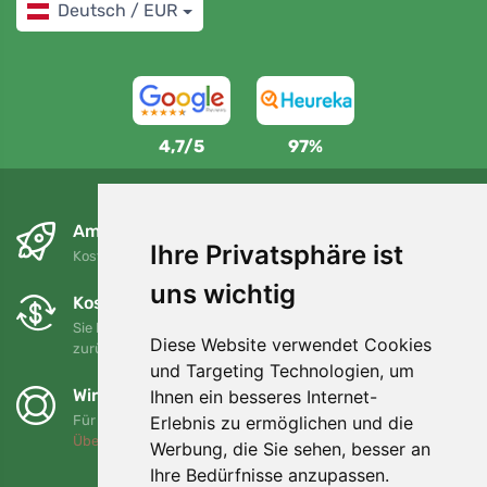
Deutsch / EUR
4,7/5
97%
Am nächsten Tag und kostenlos
Ihre Privatsphäre ist
Kostenloser Versand für Bestellungen über 80 EUR
uns wichtig
Kostenloser Umtausch und Rückgabe
Sie können Ihre Bestellung jederzeit innerhalb von 90 Tagen
Diese Website verwendet Cookies
zurückgeben oder umtauschen.
und Targeting Technologien, um
Wir unterstützen Trees.org
Ihnen ein besseres Internet-
Erlebnis zu ermöglichen und die
Für jede Bestellung pflanzen wir einen Baum! Mehr lesen
Über uns
.
Werbung, die Sie sehen, besser an
Ihre Bedürfnisse anzupassen.