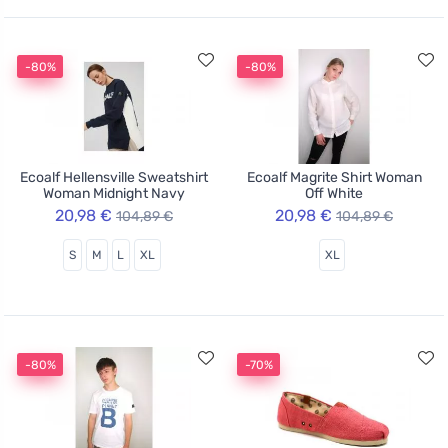
-80%
-80%
Ecoalf Hellensville Sweatshirt
Ecoalf Magrite Shirt Woman
Woman Midnight Navy
Off White
20,98 €
20,98 €
104,89 €
104,89 €
S
M
L
XL
XL
-80%
-70%