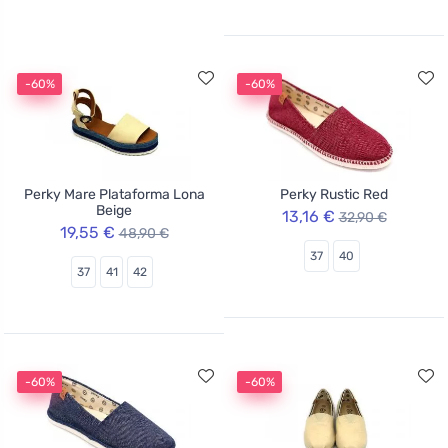
-60%
-60%
Perky Mare Plataforma Lona
Perky Rustic Red
Beige
13,16 €
32,90 €
19,55 €
48,90 €
37
40
37
41
42
-60%
-60%