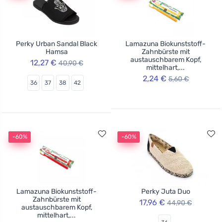
Perky Urban Sandal Black
Lamazuna Biokunststoff-
Hamsa
Zahnbürste mit
austauschbarem Kopf,
12,27 €
40,90 €
mittelhart,...
2,24 €
5,60 €
36
37
38
42
-60%
-60%
Lamazuna Biokunststoff-
Perky Juta Duo
Zahnbürste mit
17,96 €
44,90 €
austauschbarem Kopf,
mittelhart,...