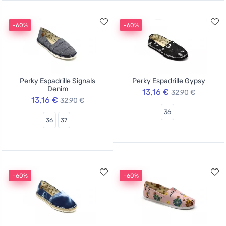
-60%
-60%
Perky Espadrille Signals
Perky Espadrille Gypsy
Denim
13,16 €
32,90 €
13,16 €
32,90 €
36
36
37
-60%
-60%