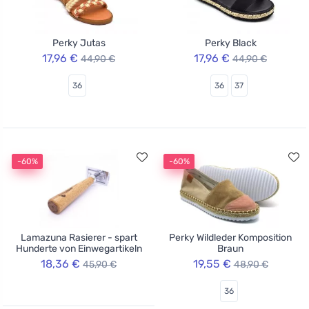
Perky Jutas
Perky Black
17,96 €
17,96 €
44,90 €
44,90 €
36
36
37
-60%
-60%
Lamazuna Rasierer - spart
Perky Wildleder Komposition
Hunderte von Einwegartikeln
Braun
18,36 €
19,55 €
45,90 €
48,90 €
36