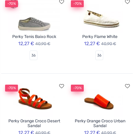
-70%
-70%
Perky Tenis Baixo Rock
Perky Flame White
12,27 €
12,27 €
40,90 €
40,90 €
36
36
-70%
-70%
Perky Orange Croco Desert
Perky Orange Croco Urban
Sandal
Sandal
12,27 €
12,27 €
40,90 €
40,90 €