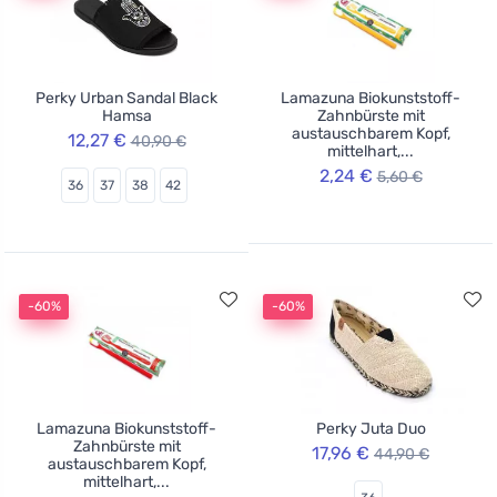
Perky Urban Sandal Black
Lamazuna Biokunststoff-
Hamsa
Zahnbürste mit
austauschbarem Kopf,
12,27 €
40,90 €
mittelhart,...
2,24 €
5,60 €
36
37
38
42
-60%
-60%
Lamazuna Biokunststoff-
Perky Juta Duo
Zahnbürste mit
17,96 €
44,90 €
austauschbarem Kopf,
mittelhart,...