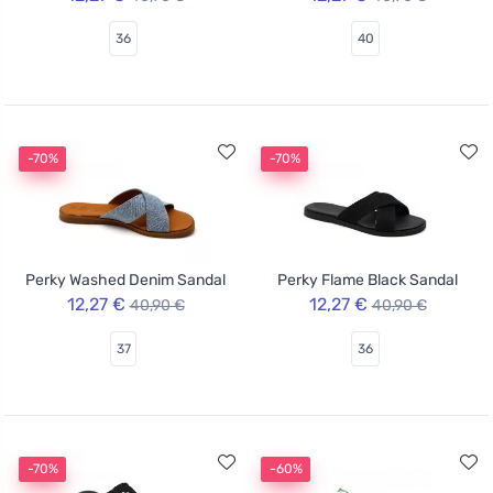
36
40
-70%
-70%
Perky Washed Denim Sandal
Perky Flame Black Sandal
12,27 €
12,27 €
40,90 €
40,90 €
37
36
-70%
-60%