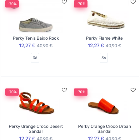
-70%
-70%
Perky Tenis Baixo Rock
Perky Flame White
12,27 €
12,27 €
40,90 €
40,90 €
36
36
-70%
-70%
Perky Orange Croco Desert
Perky Orange Croco Urban
Sandal
Sandal
12,27 €
12,27 €
40,90 €
40,90 €