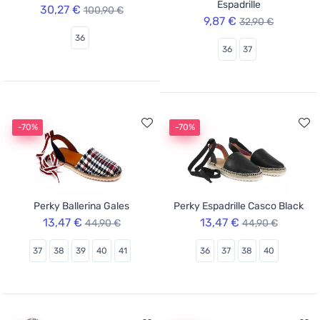
Espadrille
30,27 €
100,90 €
9,87 €
32,90 €
36
36
37
-70%
-70%
Perky Ballerina Gales
Perky Espadrille Casco Black
13,47 €
13,47 €
44,90 €
44,90 €
37
38
39
40
41
36
37
38
40