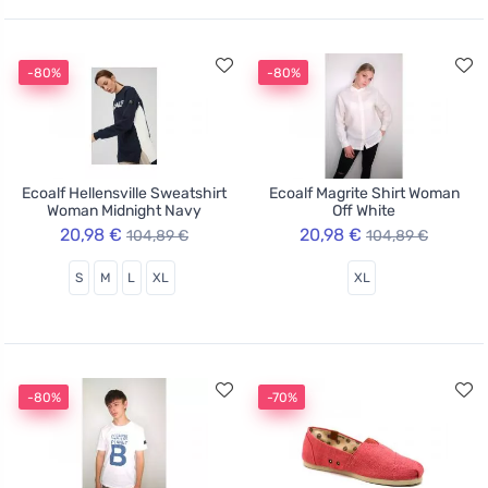
-80%
-80%
Ecoalf Hellensville Sweatshirt
Ecoalf Magrite Shirt Woman
Woman Midnight Navy
Off White
20,98 €
20,98 €
104,89 €
104,89 €
S
M
L
XL
XL
-80%
-70%