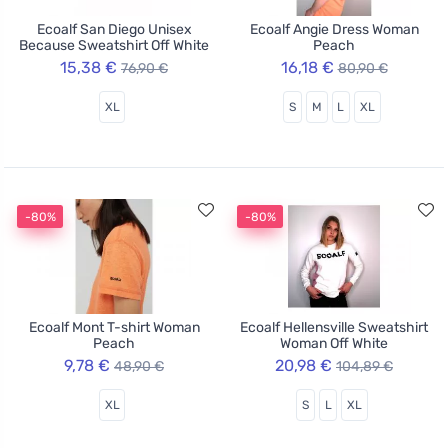
Ecoalf San Diego Unisex
Ecoalf Angie Dress Woman
Because Sweatshirt Off White
Peach
15,38 €
16,18 €
76,90 €
80,90 €
XL
S
M
L
XL
-80%
-80%
Ecoalf Mont T-shirt Woman
Ecoalf Hellensville Sweatshirt
Peach
Woman Off White
9,78 €
20,98 €
48,90 €
104,89 €
XL
S
L
XL