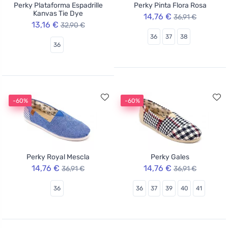
Perky Plataforma Espadrille
Perky Pinta Flora Rosa
Kanvas Tie Dye
14,76 €
36,91 €
13,16 €
32,90 €
36
37
38
36
-60%
-60%
Perky Royal Mescla
Perky Gales
14,76 €
14,76 €
36,91 €
36,91 €
36
36
37
39
40
41