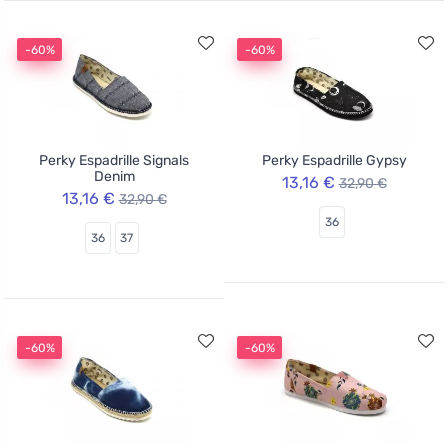
-60%
-60%
Perky Espadrille Signals
Perky Espadrille Gypsy
Denim
13,16 €
32,90 €
13,16 €
32,90 €
36
36
37
-60%
-60%