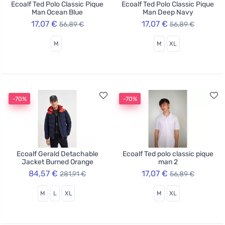
Ecoalf Ted Polo Classic Pique
Ecoalf Ted Polo Classic Pique
Man Ocean Blue
Man Deep Navy
17,07 €
17,07 €
56,89 €
56,89 €
M
M
XL
-70%
-70%
Ecoalf Gerald Detachable
Ecoalf Ted polo classic pique
Jacket Burned Orange
man 2
84,57 €
17,07 €
281,91 €
56,89 €
M
L
XL
M
XL