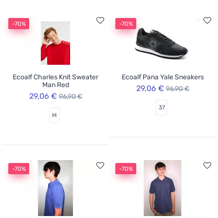
-70%
-70%
Ecoalf Charles Knit Sweater
Ecoalf Pana Yale Sneakers
Man Red
29,06 €
96,90 €
29,06 €
96,90 €
37
M
-70%
-70%