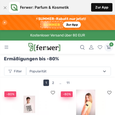
×
Ferwer: Parfum & Kosmetik
Zur App
⚡
SUMMER-Rabatt nur jetzt!
×
SUMMER
Zur App
Kostenloser Versand über 80 EUR
0
Ermäßigungen bis -80%
Filter
1
2
…
11
-80%
-80%