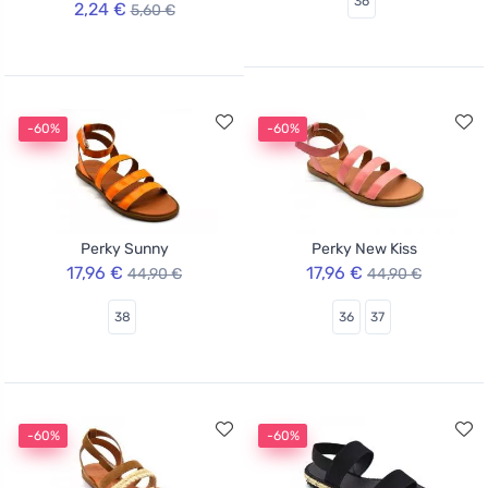
36
2,24 €
5,60 €
-60%
-60%
Perky Sunny
Perky New Kiss
17,96 €
17,96 €
44,90 €
44,90 €
38
36
37
-60%
-60%