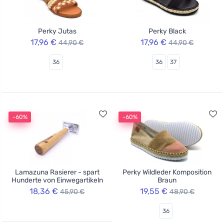
Perky Jutas
Perky Black
17,96 €
17,96 €
44,90 €
44,90 €
36
36
37
-60%
-60%
Lamazuna Rasierer - spart
Perky Wildleder Komposition
Hunderte von Einwegartikeln
Braun
18,36 €
19,55 €
45,90 €
48,90 €
36