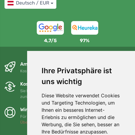
Deutsch / EUR
4,7/5
97%
Am nächsten Tag und kostenlos
Ihre Privatsphäre ist
Kostenloser Versand für Bestellungen über 80 EUR
uns wichtig
Kostenloser Umtausch und Rückgabe
Sie können Ihre Bestellung jederzeit innerhalb von 90 Tagen
Diese Website verwendet Cookies
zurückgeben oder umtauschen.
und Targeting Technologien, um
Wir unterstützen Trees.org
Ihnen ein besseres Internet-
Erlebnis zu ermöglichen und die
Für jede Bestellung pflanzen wir einen Baum! Mehr lesen
Über uns
.
Werbung, die Sie sehen, besser an
Ihre Bedürfnisse anzupassen.