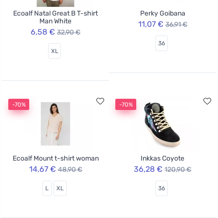
Ecoalf Natal Great B T-shirt
Perky Goibana
Man White
11,07 €
36,91 €
6,58 €
32,90 €
36
XL
-70%
-70%
Ecoalf Mount t-shirt woman
Inkkas Coyote
14,67 €
36,28 €
48,90 €
120,90 €
L
XL
36