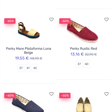
-60%
-60%
Perky Mare Plataforma Lona
Perky Rustic Red
Beige
13,16 €
32,90 €
19,55 €
48,90 €
37
40
37
41
42
-60%
-60%