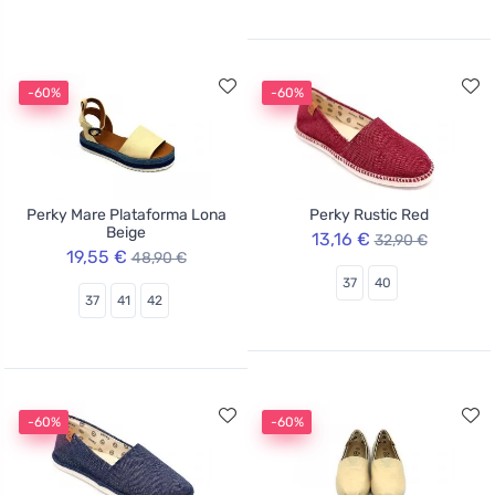
-60%
-60%
Perky Mare Plataforma Lona
Perky Rustic Red
Beige
13,16 €
32,90 €
19,55 €
48,90 €
37
40
37
41
42
-60%
-60%