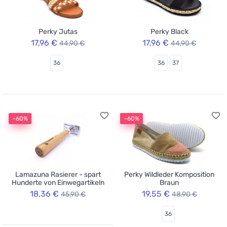
Perky Jutas
Perky Black
17,96 €
17,96 €
44,90 €
44,90 €
36
36
37
-60%
-60%
Lamazuna Rasierer - spart
Perky Wildleder Komposition
Hunderte von Einwegartikeln
Braun
18,36 €
19,55 €
45,90 €
48,90 €
36