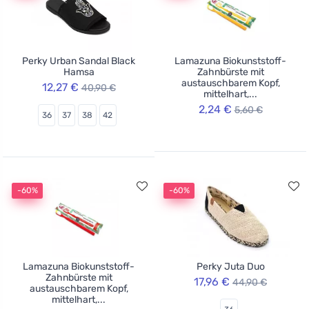
Perky Urban Sandal Black
Lamazuna Biokunststoff-
Hamsa
Zahnbürste mit
austauschbarem Kopf,
12,27 €
40,90 €
mittelhart,...
2,24 €
5,60 €
36
37
38
42
-60%
-60%
Lamazuna Biokunststoff-
Perky Juta Duo
Zahnbürste mit
17,96 €
44,90 €
austauschbarem Kopf,
mittelhart,...