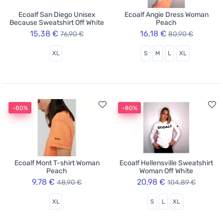
Ecoalf San Diego Unisex
Ecoalf Angie Dress Woman
Because Sweatshirt Off White
Peach
15,38 €
16,18 €
76,90 €
80,90 €
XL
S
M
L
XL
-80%
-80%
Ecoalf Mont T-shirt Woman
Ecoalf Hellensville Sweatshirt
Peach
Woman Off White
9,78 €
20,98 €
48,90 €
104,89 €
XL
S
L
XL