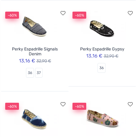
-60%
-60%
Perky Espadrille Signals
Perky Espadrille Gypsy
Denim
13,16 €
32,90 €
13,16 €
32,90 €
36
36
37
-60%
-60%