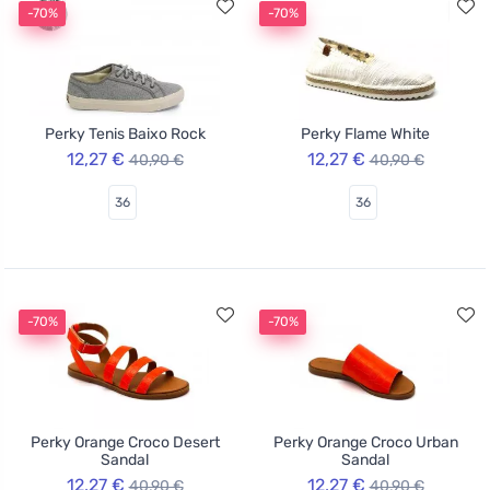
-70%
-70%
Perky Tenis Baixo Rock
Perky Flame White
12,27 €
12,27 €
40,90 €
40,90 €
36
36
-70%
-70%
Perky Orange Croco Desert
Perky Orange Croco Urban
Sandal
Sandal
12,27 €
12,27 €
40,90 €
40,90 €