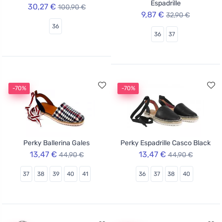
Espadrille
30,27 €
100,90 €
9,87 €
32,90 €
36
36
37
-70%
-70%
Perky Ballerina Gales
Perky Espadrille Casco Black
13,47 €
13,47 €
44,90 €
44,90 €
37
38
39
40
41
36
37
38
40