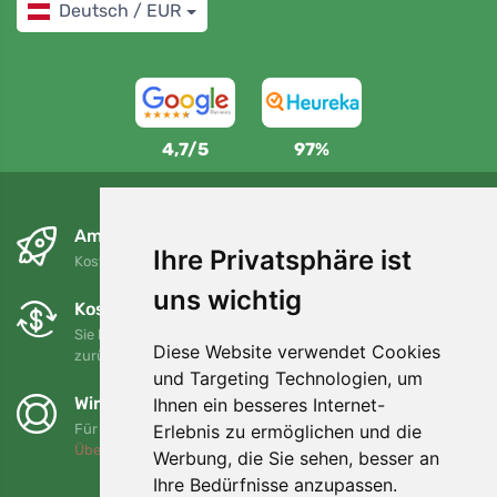
Deutsch / EUR
4,7/5
97%
Am nächsten Tag und kostenlos
Ihre Privatsphäre ist
Kostenloser Versand für Bestellungen über 80 EUR
uns wichtig
Kostenloser Umtausch und Rückgabe
Sie können Ihre Bestellung jederzeit innerhalb von 90 Tagen
Diese Website verwendet Cookies
zurückgeben oder umtauschen.
und Targeting Technologien, um
Wir unterstützen Trees.org
Ihnen ein besseres Internet-
Erlebnis zu ermöglichen und die
Für jede Bestellung pflanzen wir einen Baum! Mehr lesen
Über uns
.
Werbung, die Sie sehen, besser an
Ihre Bedürfnisse anzupassen.