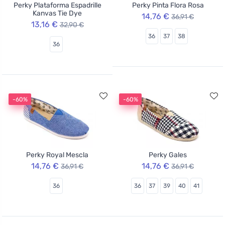
Perky Plataforma Espadrille
Perky Pinta Flora Rosa
Kanvas Tie Dye
14,76 €
36,91 €
13,16 €
32,90 €
36
37
38
36
-60%
-60%
Perky Royal Mescla
Perky Gales
14,76 €
14,76 €
36,91 €
36,91 €
36
36
37
39
40
41