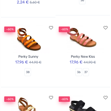
36
2,24 €
5,60 €
-60%
-60%
Perky Sunny
Perky New Kiss
17,96 €
17,96 €
44,90 €
44,90 €
38
36
37
-60%
-60%