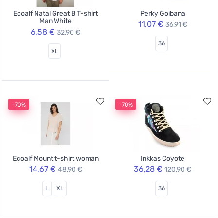
Ecoalf Natal Great B T-shirt
Perky Goibana
Man White
11,07 €
36,91 €
6,58 €
32,90 €
36
XL
-70%
-70%
Ecoalf Mount t-shirt woman
Inkkas Coyote
14,67 €
36,28 €
48,90 €
120,90 €
L
XL
36