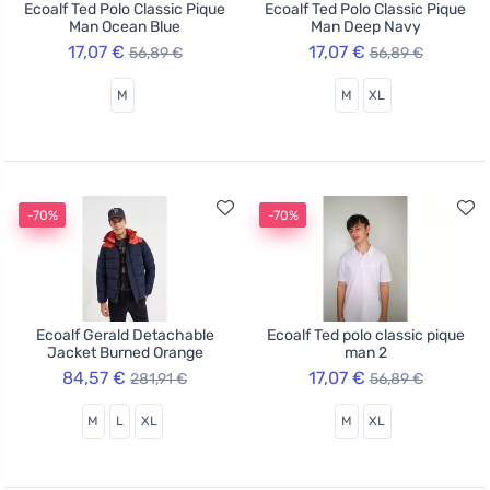
Ecoalf Ted Polo Classic Pique
Ecoalf Ted Polo Classic Pique
Man Ocean Blue
Man Deep Navy
17,07 €
17,07 €
56,89 €
56,89 €
M
M
XL
-70%
-70%
Ecoalf Gerald Detachable
Ecoalf Ted polo classic pique
Jacket Burned Orange
man 2
84,57 €
17,07 €
281,91 €
56,89 €
M
L
XL
M
XL