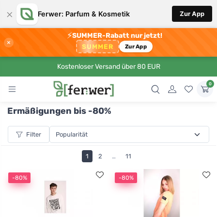
×
Ferwer: Parfum & Kosmetik
Zur App
⚡
SUMMER-Rabatt nur jetzt!
×
SUMMER
Zur App
Kostenloser Versand über 80 EUR
0
Ermäßigungen bis -80%
Filter
1
2
…
11
-80%
-80%