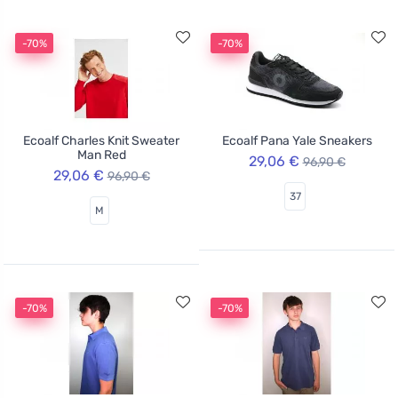
-70%
-70%
Ecoalf Charles Knit Sweater
Ecoalf Pana Yale Sneakers
Man Red
29,06 €
96,90 €
29,06 €
96,90 €
37
M
-70%
-70%