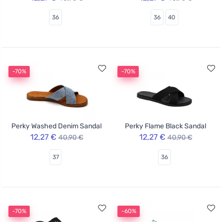
36
36
40
-70%
-70%
Perky Washed Denim Sandal
Perky Flame Black Sandal
12,27 €
12,27 €
40,90 €
40,90 €
37
36
-70%
-60%