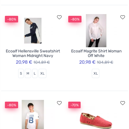
-80%
-80%
Ecoalf Hellensville Sweatshirt
Ecoalf Magrite Shirt Woman
Woman Midnight Navy
Off White
20,98 €
20,98 €
104,89 €
104,89 €
S
M
L
XL
XL
-80%
-70%