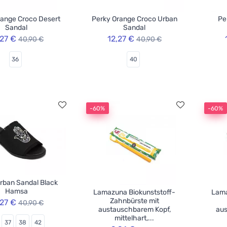
range Croco Desert
Perky Orange Croco Urban
Pe
Sandal
Sandal
,27 €
12,27 €
40,90 €
40,90 €
36
40
-60%
-60%
rban Sandal Black
Hamsa
Lamazuna Biokunststoff-
Lama
Zahnbürste mit
,27 €
40,90 €
austauschbarem Kopf,
aus
mittelhart,...
37
38
42