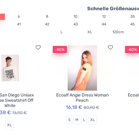
Schnelle Größenaus
6
8
10
12
35
41
42
43
44
45
L
XL
120cm
-80%
-80%
 San Diego Unisex
Ecoalf Angie Dress Woman
Ecoal
e Sweatshirt Off
Peach
White
16,18 €
80,90 €
,38 €
76,90 €
S
M
L
XL
XL