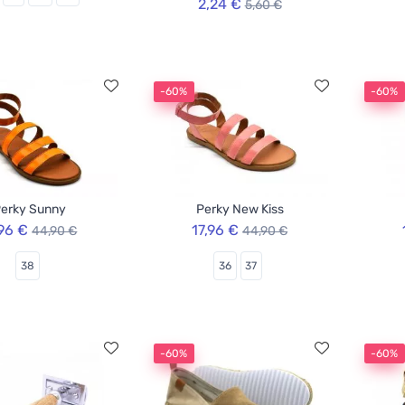
2,24 €
5,60 €
-60%
-60%
erky Sunny
Perky New Kiss
,96 €
17,96 €
44,90 €
44,90 €
38
36
37
-60%
-60%