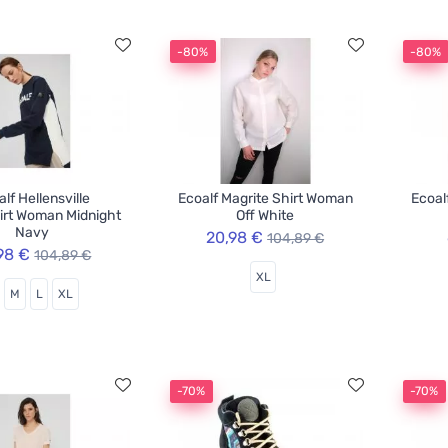
-80%
-80%
lf Hellensville
Ecoalf Magrite Shirt Woman
Ecoal
irt Woman Midnight
Off White
Navy
20,98 €
104,89 €
98 €
104,89 €
XL
M
L
XL
-70%
-70%