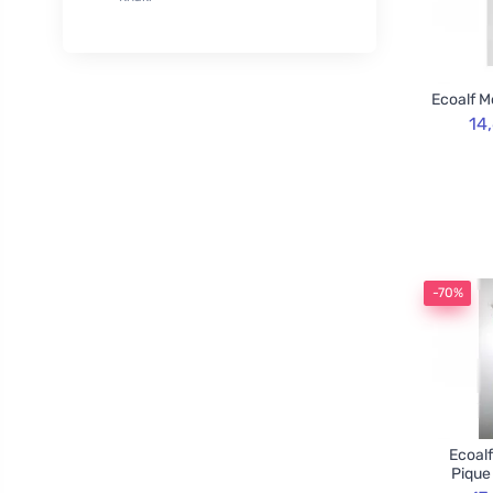
XL
50
Rozvoněno
29
120cm
3
TOOT!
1
130cm
2
Goliate
10
Ecoalf M
160cm
2
Chimpanzee
1
14
Blossombs
30
Innobiz
1
Velvety
2
Childs Farm
6
Allnature
1
-70%
BemaBio
2
Ecoalf
Pique