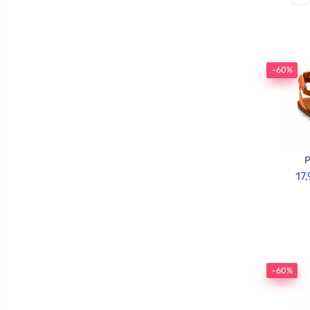
-60%
P
17
-60%