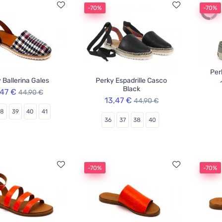
-70%
-70%
Per
 Ballerina Gales
Perky Espadrille Casco
Black
,47 €
44,90 €
13,47 €
44,90 €
38
39
40
41
36
37
38
40
-70%
-70%