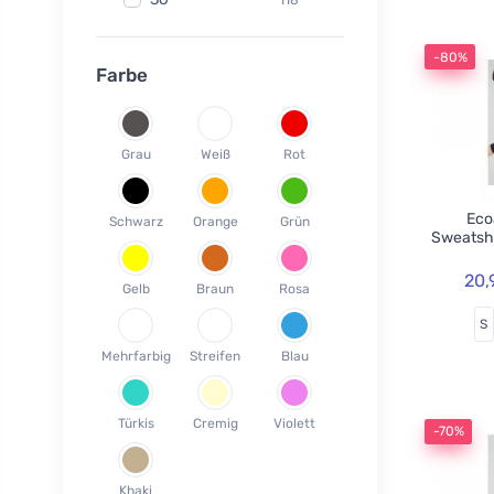
Fair Squared
9
37
120
Lamazuna
7
-80%
38
78
Farbe
Ecodis
37
39
45
Officina Naturae
6
40
58
OnlyBio
1
Grau
Weiß
Rot
41
65
Endles by Econea
3
42
35
Pinke Welle
3
Ecoa
Schwarz
Orange
Grün
43
26
Sweatsh
Lonka
1
44
17
Jack n Jill
35
20,
Gelb
Braun
Rosa
45
18
Einhorn
5
S
46
19
Weleda
1
Mehrfarbig
Streifen
Blau
XS
3
Circular Cup
1
S
19
Neobotanics
17
Türkis
Cremig
Violett
M
40
-70%
FINO
4
L
39
Bombus
1
Khaki