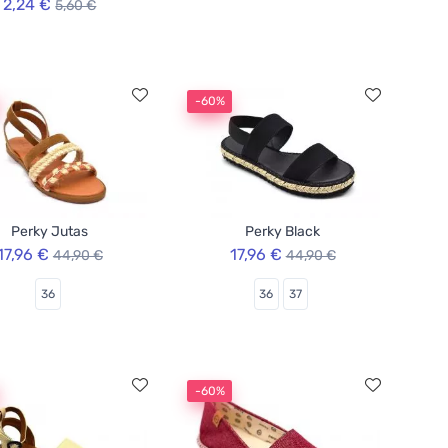
2,24 €
5,60 €
-60%
Perky Jutas
Perky Black
17,96 €
17,96 €
44,90 €
44,90 €
36
36
37
-60%