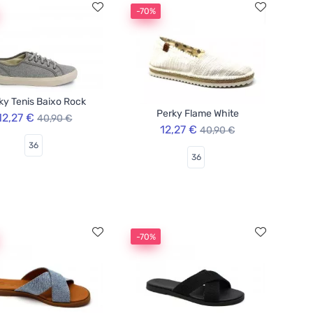
-70%
ky Tenis Baixo Rock
Perky Flame White
12,27 €
40,90 €
12,27 €
40,90 €
36
36
-70%