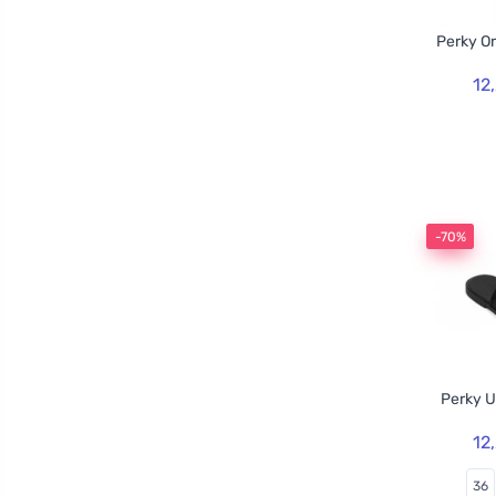
Perky O
12
-70%
Perky U
12
36