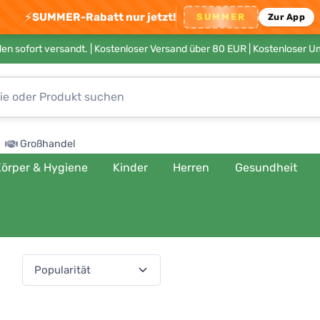
⚡
SUMMER-Rabatt nur jetzt!
SUMMER
Zur App
en sofort versandt. |
Kostenloser Versand über 80 EUR
| Kostenloser 
Großhandel
örper & Hygiene
Kinder
Herren
Gesundheit
ach:
(541 Produkte)