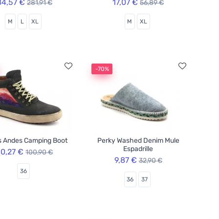
84,57 €
17,07 €
281,91 €
56,89 €
M
L
XL
M
XL
-70%
s Andes Camping Boot
Perky Washed Denim Mule
Espadrille
0,27 €
100,90 €
9,87 €
32,90 €
36
36
37