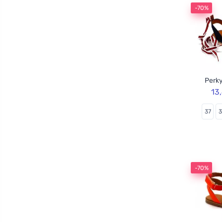
-70%
Perky
13
37
-70%