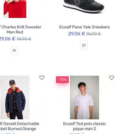
f Charles Knit Sweater
Ecoalf Pana Yale Sneakers
Man Red
29,06 €
96,90 €
29,06 €
96,90 €
37
M
-70%
lf Gerald Detachable
Ecoalf Ted polo classic
ket Burned Orange
pique man 2