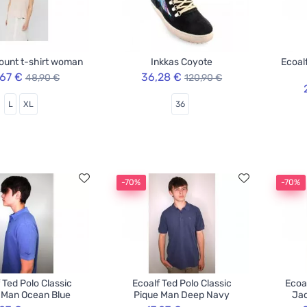
ount t-shirt woman
Inkkas Coyote
Ecoal
,67 €
36,28 €
48,90 €
120,90 €
L
XL
36
-70%
-70%
 Ted Polo Classic
Ecoalf Ted Polo Classic
Ecoa
 Man Ocean Blue
Pique Man Deep Navy
Jac