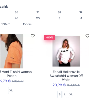
wahl
:
36
37
38
39
46
XS
S
M
130cm
160cm
-80%
f Mont T-shirt Woman
Ecoalf Hellensville
Peach
Sweatshirt Woman Off
White
9,78 €
48,90 €
20,98 €
104,89 €
XL
S
L
XL