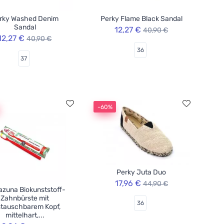
rky Washed Denim
Perky Flame Black Sandal
Sandal
12,27 €
40,90 €
12,27 €
40,90 €
36
37
-60%
Perky Juta Duo
17,96 €
44,90 €
zuna Biokunststoff-
Zahnbürste mit
36
tauschbarem Kopf,
mittelhart,...