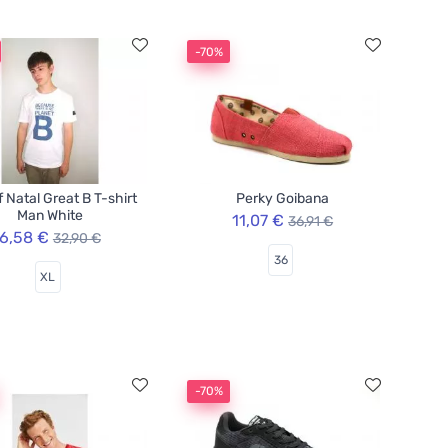
-70%
f Natal Great B T-shirt
Perky Goibana
Man White
11,07 €
36,91 €
6,58 €
32,90 €
36
XL
-70%