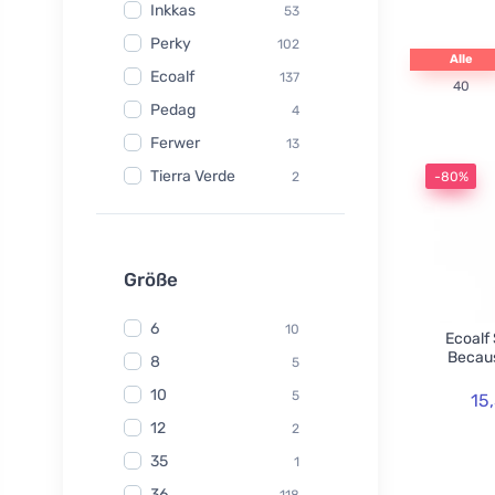
Inkkas
53
Perky
102
Alle
Ecoalf
137
40
Pedag
4
Ferwer
13
Tierra Verde
2
-80%
Watersavers
6
Made Sustained
1
Yuuki
Größe
1
TIO
6
6
10
Ecoalf
Hydrophil
5
Becaus
8
5
Kongy
7
10
5
15
Radico
31
12
2
Swirl
2
35
1
laSaponaria
7
36
118