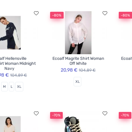
-80%
-80%
lf Hellensville
Ecoalf Magrite Shirt Woman
Ecoal
irt Woman Midnight
Off White
Navy
20,98 €
104,89 €
98 €
104,89 €
XL
M
L
XL
-70%
-70%