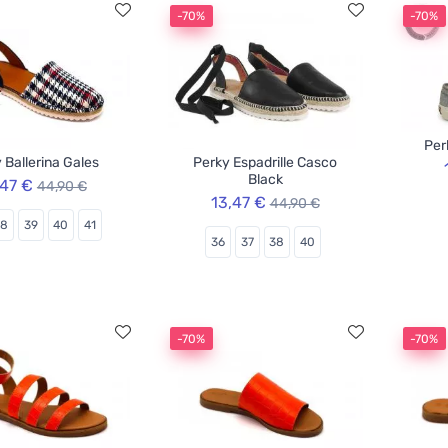
-70%
-70%
Per
 Ballerina Gales
Perky Espadrille Casco
Black
,47 €
44,90 €
13,47 €
44,90 €
38
39
40
41
36
37
38
40
-70%
-70%