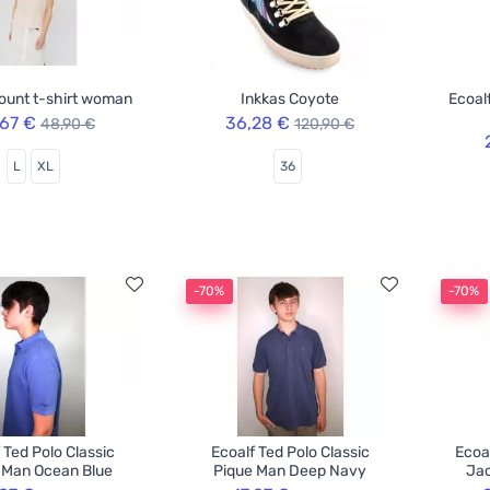
ount t-shirt woman
Inkkas Coyote
Ecoal
,67 €
36,28 €
48,90 €
120,90 €
L
XL
36
-70%
-70%
 Ted Polo Classic
Ecoalf Ted Polo Classic
Ecoa
 Man Ocean Blue
Pique Man Deep Navy
Jac