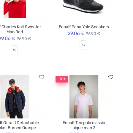
f Charles Knit Sweater
Ecoalf Pana Yale Sneakers
Man Red
29,06 €
96,90 €
29,06 €
96,90 €
37
M
-70%
lf Gerald Detachable
Ecoalf Ted polo classic
ket Burned Orange
pique man 2