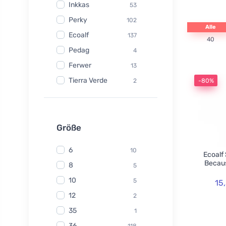
Inkkas
53
Perky
102
Alle
Ecoalf
137
40
Pedag
4
Ferwer
13
Tierra Verde
2
-80%
Watersavers
6
Made Sustained
1
Yuuki
Größe
1
TIO
6
6
10
Ecoalf
Hydrophil
5
Becaus
8
5
Kongy
7
10
5
15
Radico
31
12
2
Swirl
2
35
1
laSaponaria
7
36
118