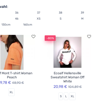
wahl
:
36
37
38
39
46
XS
S
M
130cm
160cm
-80%
f Mont T-shirt Woman
Ecoalf Hellensville
Peach
Sweatshirt Woman Off
White
9,78 €
48,90 €
20,98 €
104,89 €
XL
S
L
XL