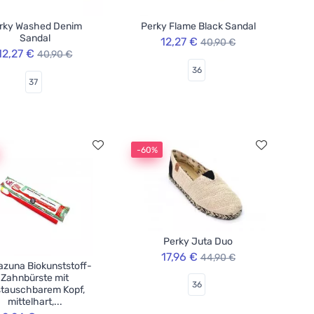
rky Washed Denim
Perky Flame Black Sandal
Sandal
12,27 €
40,90 €
12,27 €
40,90 €
36
37
-60%
Perky Juta Duo
17,96 €
44,90 €
zuna Biokunststoff-
Zahnbürste mit
36
tauschbarem Kopf,
mittelhart,...