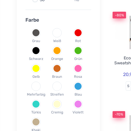
Fair Squared
9
37
120
Lamazuna
7
-80%
38
78
Farbe
Ecodis
37
39
45
Officina Naturae
6
40
58
OnlyBio
1
Grau
Weiß
Rot
41
65
Endles by Econea
3
42
35
Pinke Welle
3
Ecoa
Schwarz
Orange
Grün
43
26
Sweatsh
Lonka
1
44
17
Jack n Jill
35
20,
Gelb
Braun
Rosa
45
18
Einhorn
5
S
46
19
Weleda
1
Mehrfarbig
Streifen
Blau
XS
3
Circular Cup
1
S
19
Neobotanics
17
Türkis
Cremig
Violett
M
40
-70%
FINO
4
L
39
Bombus
1
Khaki