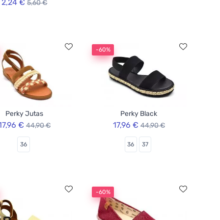
2,24 €
5,60 €
-60%
Perky Jutas
Perky Black
17,96 €
17,96 €
44,90 €
44,90 €
36
36
37
-60%