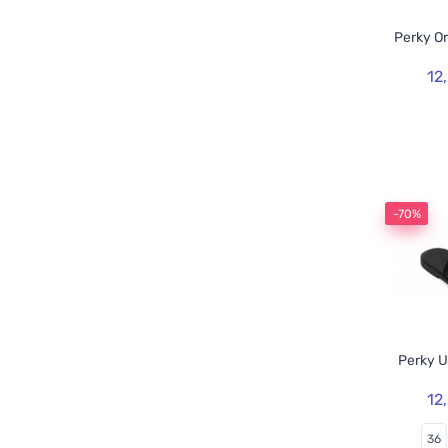
Perky O
12
-70%
Perky U
12
36