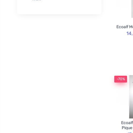
XL
50
Rozvoněno
29
120cm
3
TOOT!
1
130cm
2
Goliate
10
Ecoalf M
160cm
2
Chimpanzee
1
14
Blossombs
30
Innobiz
1
Velvety
2
Childs Farm
6
Allnature
1
-70%
BemaBio
2
Ecoalf
Pique