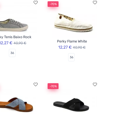
-70%
ky Tenis Baixo Rock
Perky Flame White
12,27 €
40,90 €
12,27 €
40,90 €
36
36
-70%