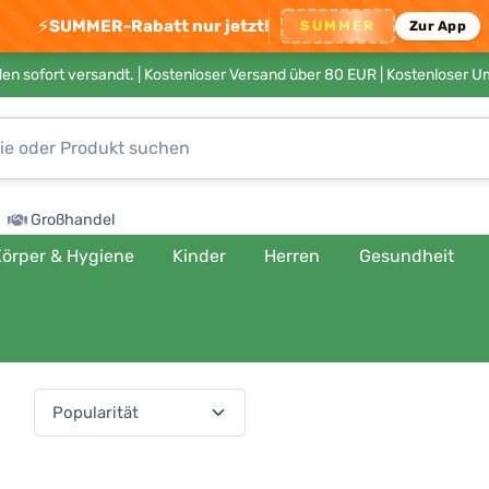
⚡
SUMMER-Rabatt nur jetzt!
SUMMER
Zur App
en sofort versandt. |
Kostenloser Versand über 80 EUR
| Kostenloser 
Großhandel
örper & Hygiene
Kinder
Herren
Gesundheit
ach:
(541 Produkte)