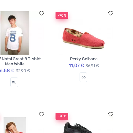
-70%
f Natal Great B T-shirt
Perky Goibana
Man White
11,07 €
36,91 €
6,58 €
32,90 €
36
XL
-70%