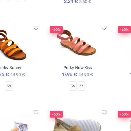
2,24 €
5,60 €
-60%
-60%
erky Sunny
Perky New Kiss
,96 €
17,96 €
44,90 €
44,90 €
38
36
37
-60%
-60%