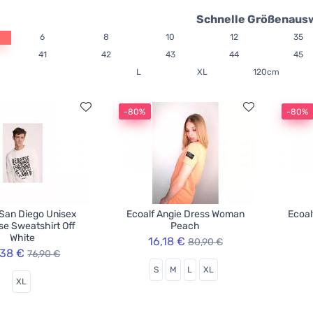
Schnelle Größenaus
6
8
10
12
35
41
42
43
44
45
L
XL
120cm
-80%
-80%
 San Diego Unisex
Ecoalf Angie Dress Woman
Ecoal
e Sweatshirt Off
Peach
White
16,18 €
80,90 €
,38 €
76,90 €
S
M
L
XL
XL