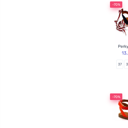
-70%
Perky
13
37
-70%