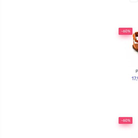
-60%
P
17
-60%