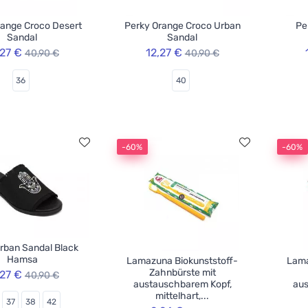
range Croco Desert
Perky Orange Croco Urban
Pe
Sandal
Sandal
,27 €
12,27 €
40,90 €
40,90 €
36
40
-60%
-60%
rban Sandal Black
Hamsa
Lamazuna Biokunststoff-
Lama
Zahnbürste mit
,27 €
40,90 €
austauschbarem Kopf,
aus
mittelhart,...
37
38
42