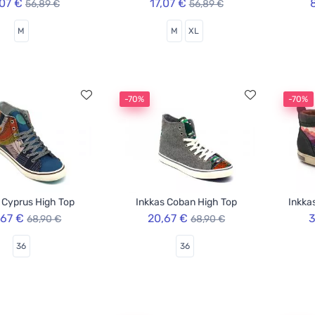
,07 €
17,07 €
56,89 €
56,89 €
M
M
XL
-70%
-70%
 Cyprus High Top
Inkkas Coban High Top
Inkka
,67 €
20,67 €
3
68,90 €
68,90 €
36
36