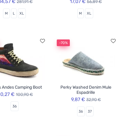
84,57 €
17,07 €
281,91 €
56,89 €
M
L
XL
M
XL
-70%
s Andes Camping Boot
Perky Washed Denim Mule
Espadrille
0,27 €
100,90 €
9,87 €
32,90 €
36
36
37