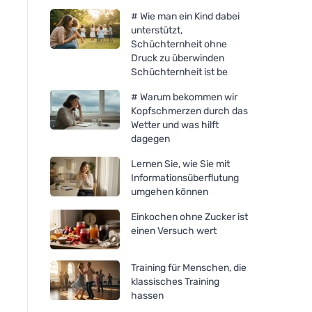
# Wie man ein Kind dabei
unterstützt,
Schüchternheit ohne
Druck zu überwinden
Schüchternheit ist be
# Warum bekommen wir
Kopfschmerzen durch das
Wetter und was hilft
dagegen
Lernen Sie, wie Sie mit
Informationsüberflutung
umgehen können
Einkochen ohne Zucker ist
einen Versuch wert
FINO Müllsäcke Green Life
FINO Zeus FLEX 35
Training für Menschen, die
Easy pack 25 μm - 35 l (22
versenkbare Müllsäc
klassisches Training
Stück)
(8 Stück)
hassen