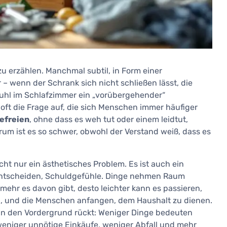
u erzählen. Manchmal subtil, in Form einer
– wenn der Schrank sich nicht schließen lässt, die
uhl im Schlafzimmer ein „vorübergehender“
ft die Frage auf, die sich Menschen immer häufiger
efreien
, ohne dass es weh tut oder einem leidtut,
um ist es so schwer, obwohl der Verstand weiß, dass es
icht nur ein ästhetisches Problem. Es ist auch ein
Entscheiden, Schuldgefühle. Dinge nehmen Raum
mehr es davon gibt, desto leichter kann es passieren,
n, und die Menschen anfangen, dem Haushalt zu dienen.
in den Vordergrund rückt: Weniger Dinge bedeuten
 weniger unnötige Einkäufe, weniger Abfall und mehr