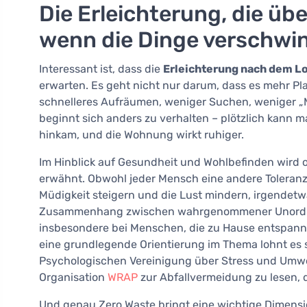
Die Erleichterung, die üb
wenn die Dinge verschwi
Interessant ist, dass die
Erleichterung nach dem L
erwarten. Es geht nicht nur darum, dass es mehr Pla
schnelleres Aufräumen, weniger Suchen, weniger „M
beginnt sich anders zu verhalten – plötzlich kann ma
hinkam, und die Wohnung wirkt ruhiger.
Im Hinblick auf Gesundheit und Wohlbefinden wird
erwähnt. Obwohl jeder Mensch eine andere Toleranz 
Müdigkeit steigern und die Lust mindern, irgendetw
Zusammenhang zwischen wahrgenommener Unordnu
insbesondere bei Menschen, die zu Hause entspann
eine grundlegende Orientierung im Thema lohnt es s
Psychologischen Vereinigung über Stress und Umwe
Organisation
WRAP
zur Abfallvermeidung zu lesen, 
Und genau Zero Waste bringt eine wichtige Dimension