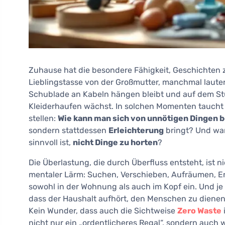
Zuhause hat die besondere Fähigkeit, Geschichten z
Lieblingstasse von der Großmutter, manchmal lauter 
Schublade an Kabeln hängen bleibt und auf dem St
Kleiderhaufen wächst. In solchen Momenten taucht o
stellen:
Wie kann man sich von unnötigen Dingen b
sondern stattdessen
Erleichterung
bringt? Und war
sinnvoll ist,
nicht Dinge zu horten
?
Die Überlastung, die durch Überfluss entsteht, ist n
mentaler Lärm: Suchen, Verschieben, Aufräumen, 
sowohl in der Wohnung als auch im Kopf ein. Und je 
dass der Haushalt aufhört, den Menschen zu diene
Kein Wunder, dass auch die Sichtweise
Zero Waste
nicht nur ein „ordentlicheres Regal“, sondern auch