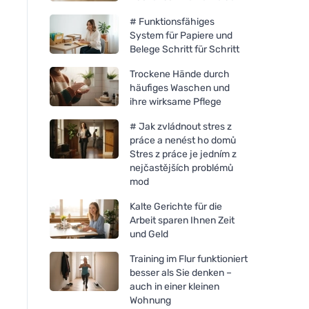
# Funktionsfähiges
System für Papiere und
Belege Schritt für Schritt
Trockene Hände durch
häufiges Waschen und
ihre wirksame Pflege
# Jak zvládnout stres z
práce a nenést ho domů
Stres z práce je jedním z
nejčastějších problémů
mod
Kalte Gerichte für die
Arbeit sparen Ihnen Zeit
und Geld
Training im Flur funktioniert
besser als Sie denken –
auch in einer kleinen
Wohnung