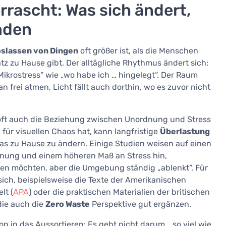
errascht: Was sich ändert,
nden
oslassen von Dingen
oft größer ist, als die Menschen
tz zu Hause gibt. Der alltägliche Rhythmus ändert sich:
ikrostress“ wie „wo habe ich … hingelegt“. Der Raum
n frei atmen, Licht fällt auch dorthin, wo es zuvor nicht
 oft auch die Beziehung zwischen Unordnung und Stress
für visuellen Chaos hat, kann langfristige
Überlastung
as zu Hause zu ändern. Einige Studien weisen auf einen
ng und einem höheren Maß an Stress hin,
en möchten, aber die Umgebung ständig „ablenkt“. Für
ich, beispielsweise die Texte der Amerikanischen
lt (
APA
) oder die praktischen Materialien der britischen
die auch die
Zero Waste
Perspektive gut ergänzen.
 in das Aussortieren: Es geht nicht darum, „so viel wie