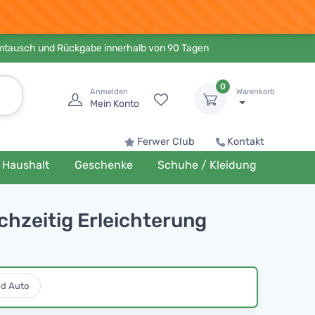
Umtausch und Rückgabe innerhalb von 90 Tagen
0
Anmelden
Warenkorb
Mein Konto
Ferwer Club
Kontakt
Haushalt
Geschenke
Schuhe / Kleidung
chzeitig Erleichterung
nd Auto