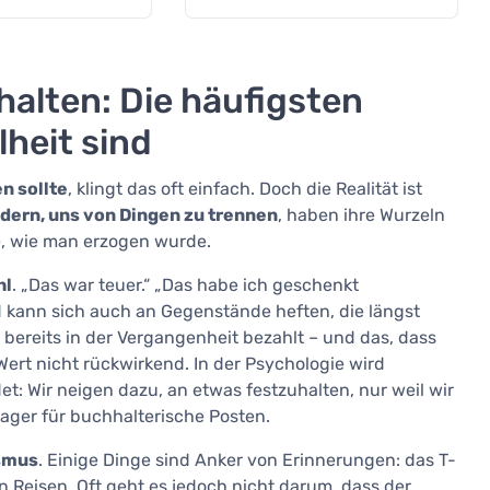
halten: Die häufigsten
heit sind
n sollte
, klingt das oft einfach. Doch die Realität ist
ndern, uns von Dingen zu trennen
, haben ihre Wurzeln
e, wie man erzogen wurde.
hl
. „Das war teuer.“ „Das habe ich geschenkt
d kann sich auch an Gegenstände heften, die längst
 bereits in der Vergangenheit bezahlt – und das, dass
Wert nicht rückwirkend. In der Psychologie wird
: Wir neigen dazu, an etwas festzuhalten, nur weil wir
 Lager für buchhalterische Posten.
smus
. Einige Dinge sind Anker von Erinnerungen: das T-
n Reisen. Oft geht es jedoch nicht darum, dass der