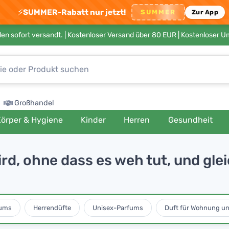
⚡
SUMMER-Rabatt nur jetzt!
SUMMER
Zur App
en sofort versandt. |
Kostenloser Versand über 80 EUR
| Kostenloser 
Großhandel
örper & Hygiene
Kinder
Herren
Gesundheit
rd, ohne dass es weh tut, und glei
ums
Herrendüfte
Unisex-Parfums
Duft für Wohnung u