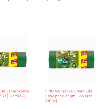
Life versenkbare
FINO Müllsäcke Green Life
5 l (15 Stück)
Easy pack 27 μm - 60 l (18
Stück)