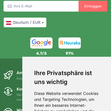
Einloggen
Deutsch / EUR
4,7/5
97%
Ihre Privatsphäre ist
Am nächsten Tag und kostenlos
Kostenloser Versand für Bestellungen über 80 EUR
uns wichtig
Kostenloser Umtausch und Rückgabe
Diese Website verwendet Cookies
Sie können Ihre Bestellung jederzeit innerhalb von 90 Tagen
und Targeting Technologien, um
zurückgeben oder umtauschen.
Ihnen ein besseres Internet-
Wir unterstützen Trees.org