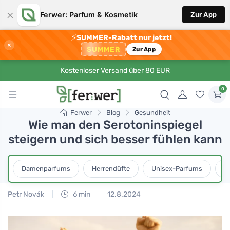
×
Ferwer: Parfum & Kosmetik
Zur App
⚡
SUMMER-Rabatt nur jetzt!
×
SUMMER
Zur App
Kostenloser Versand über 80 EUR
0
Ferwer
Blog
Gesundheit
Wie man den Serotoninspiegel
steigern und sich besser fühlen kann
Damenparfums
Herrendüfte
Unisex-Parfums
D
Petr Novák
6 min
12.8.2024