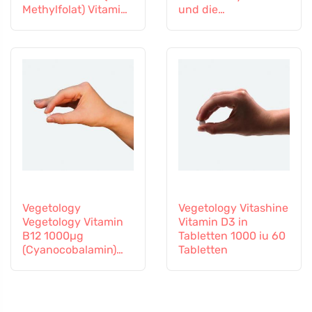
Methylfolat) Vitamin
und die
B12 und Zink, 60
Mikrozirkulation
Kapseln
Vegetology
Vegetology Vitashine
Vegetology Vitamin
Vitamin D3 in
B12 1000µg
Tabletten 1000 iu 60
(Cyanocobalamin)
Tabletten
allmähliche
Freisetzung 60
Tabletten