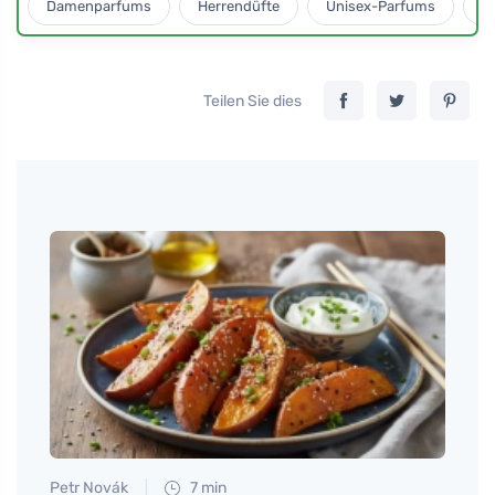
Damenparfums
Herrendüfte
Unisex-Parfums
D
Teilen Sie dies
Petr Novák
7 min
Martin