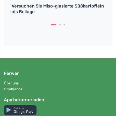
Versuchen Sie Miso-glasierte Süßkartoffeln
Wie m
ez
als Beilage
erke
Ferwer
Über uns
Großhandel
App herunterladen
Get it on
Google Play