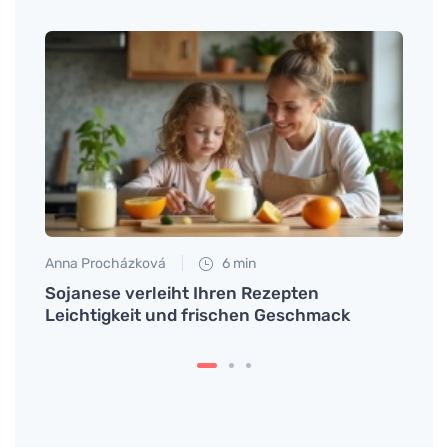
Anna Procházková
6 min
Tomáš
Sojanese verleiht Ihren Rezepten
Wie 
Leichtigkeit und frischen Geschmack
Rezep