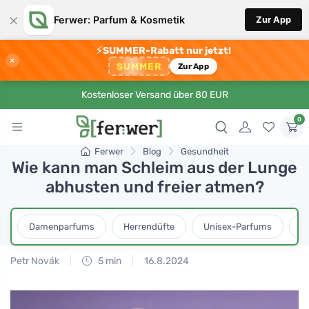
×
Ferwer: Parfum & Kosmetik
Zur App
⚡
SUMMER-Rabatt nur jetzt!
×
SUMMER
Zur App
Kostenloser Versand über 80 EUR
0
Ferwer
Blog
Gesundheit
Wie kann man Schleim aus der Lunge
abhusten und freier atmen?
Damenparfums
Herrendüfte
Unisex-Parfums
D
Petr Novák
5 min
16.8.2024