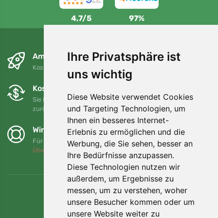
4,7/5
97%
Ihre Privatsphäre ist
Am nächsten Tag und kostenlos
Kostenloser Versand für Bestellungen über 80 EUR
uns wichtig
Kostenloser Umtausch und Rückgabe
Diese Website verwendet Cookies
Sie können Ihre Bestellung jederzeit innerhalb von 90 Tagen
und Targeting Technologien, um
zurückgeben oder umtauschen.
Ihnen ein besseres Internet-
Wir unterstützen Trees.org
Erlebnis zu ermöglichen und die
Für jede Bestellung pflanzen wir einen Baum! Mehr lesen
Werbung, die Sie sehen, besser an
Über uns
.
Ihre Bedürfnisse anzupassen.
Diese Technologien nutzen wir
außerdem, um Ergebnisse zu
messen, um zu verstehen, woher
unsere Besucher kommen oder um
unsere Website weiter zu