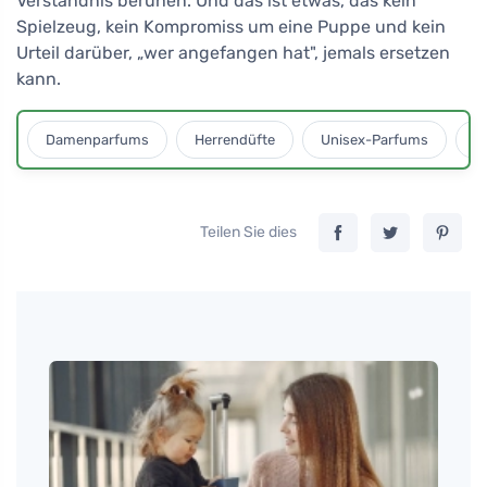
Verständnis beruhen. Und das ist etwas, das kein
Spielzeug, kein Kompromiss um eine Puppe und kein
Urteil darüber, „wer angefangen hat", jemals ersetzen
kann.
Damenparfums
Herrendüfte
Unisex-Parfums
D
Teilen Sie dies