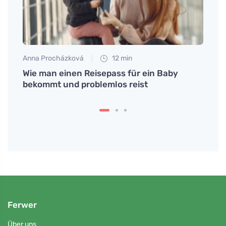
Anna Procházková
12 min
Petr N
on
Wie man einen Reisepass für ein Baby
Was f
bekommt und problemlos reist
Sie a
Ferwer
Über uns