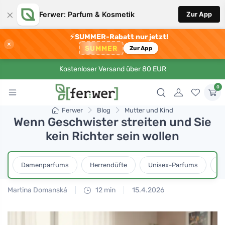
×
Ferwer: Parfum & Kosmetik
Zur App
⚡
SUMMER-Rabatt nur jetzt!
×
SUMMER
Zur App
Kostenloser Versand über 80 EUR
0
Ferwer
Blog
Mutter und Kind
Wenn Geschwister streiten und Sie
kein Richter sein wollen
Damenparfums
Herrendüfte
Unisex-Parfums
D
Martina Domanská
12 min
15.4.2026