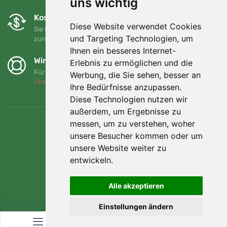
uns wichtig
Kostenloser Umtausch und Rückgabe
Diese Website verwendet Cookies
Sie können Ihre Bestellung jederzeit innerhalb von 90 Tagen
und Targeting Technologien, um
zurückgeben oder umtauschen.
Ihnen ein besseres Internet-
Wir unterstützen Trees.org
Erlebnis zu ermöglichen und die
Für jede Bestellung pflanzen wir einen Baum! Mehr lesen
Werbung, die Sie sehen, besser an
Über uns
.
Ihre Bedürfnisse anzupassen.
Diese Technologien nutzen wir
außerdem, um Ergebnisse zu
messen, um zu verstehen, woher
unsere Besucher kommen oder um
unsere Website weiter zu
entwickeln.
Alle akzeptieren
Einstellungen ändern
© Topshelf s.r.o. Alle Rechte vorbehalten.