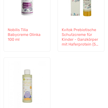
Nobilis Tilia
Kvitok Prebiotische
Babycreme Olinka
Schutzcreme für
100 ml
Kinder - Ganzkörper
mit Haferprotein (50
ml) - schützt vor
äußeren Einflüssen