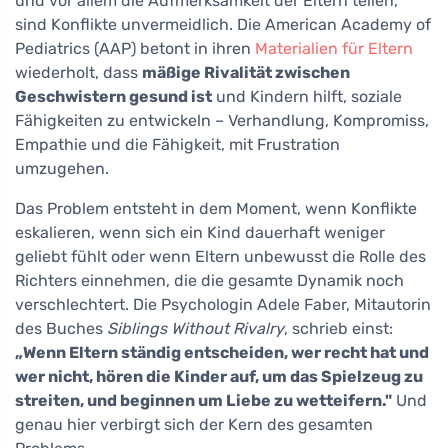
und vor allem die Aufmerksamkeit der Eltern teilen,
sind Konflikte unvermeidlich. Die American Academy of
Pediatrics (AAP) betont in ihren
Materialien für Eltern
wiederholt, dass
mäßige Rivalität zwischen
Geschwistern gesund ist
und Kindern hilft, soziale
Fähigkeiten zu entwickeln – Verhandlung, Kompromiss,
Empathie und die Fähigkeit, mit Frustration
umzugehen.
Das Problem entsteht in dem Moment, wenn Konflikte
eskalieren, wenn sich ein Kind dauerhaft weniger
geliebt fühlt oder wenn Eltern unbewusst die Rolle des
Richters einnehmen, die die gesamte Dynamik noch
verschlechtert. Die Psychologin Adele Faber, Mitautorin
des Buches
Siblings Without Rivalry
, schrieb einst:
„Wenn Eltern ständig entscheiden, wer recht hat und
wer nicht, hören die Kinder auf, um das Spielzeug zu
streiten, und beginnen um Liebe zu wetteifern."
Und
genau hier verbirgt sich der Kern des gesamten