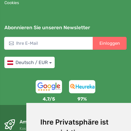
Cookies
Abonnieren Sie unseren Newsletter
Einloggen
Deutsch / EUR
4,7/5
97%
Ihre Privatsphäre ist
Am nächsten Tag und kostenlos
Kostenloser Versand für Bestellungen über 80 EUR