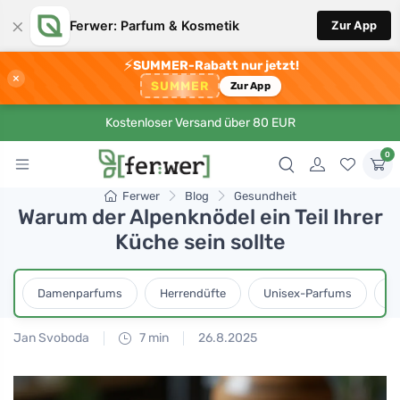
×
Ferwer: Parfum & Kosmetik
Zur App
⚡
SUMMER-Rabatt nur jetzt!
×
SUMMER
Zur App
Kostenloser Versand über 80 EUR
0
Ferwer
Blog
Gesundheit
Warum der Alpenknödel ein Teil Ihrer
Küche sein sollte
Damenparfums
Herrendüfte
Unisex-Parfums
D
Jan Svoboda
7 min
26.8.2025