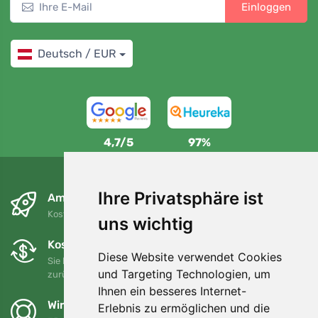
Einloggen
Deutsch / EUR
4,7/5
97%
Ihre Privatsphäre ist
Am nächsten Tag und kostenlos
Kostenloser Versand für Bestellungen über 80 EUR
uns wichtig
Kostenloser Umtausch und Rückgabe
Diese Website verwendet Cookies
Sie können Ihre Bestellung jederzeit innerhalb von 90 Tagen
und Targeting Technologien, um
zurückgeben oder umtauschen.
Ihnen ein besseres Internet-
Wir unterstützen Trees.org
Erlebnis zu ermöglichen und die