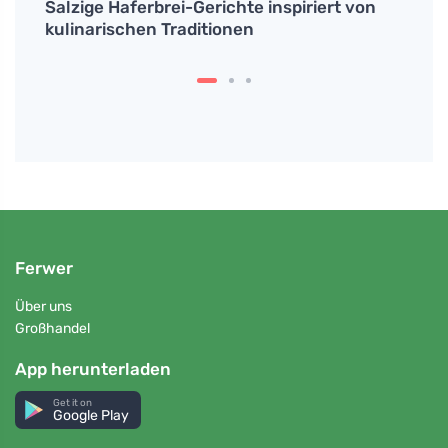
Salzige Haferbrei-Gerichte inspiriert von
Waru
n?
kulinarischen Traditionen
erhö
Ferwer
Über uns
Großhandel
App herunterladen
Get it on
Google Play