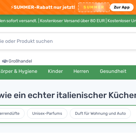
⚡
SUMMER-Rabatt nur jetzt!
SUMMER
Zur App
en sofort versandt. |
Kostenloser Versand über 80 EUR
| Kostenloser 
Großhandel
örper & Hygiene
Kinder
Herren
Gesundheit
wie ein echter italienischer Küch
errendüfte
Unisex-Parfums
Duft für Wohnung und Auto