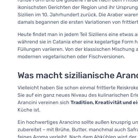
ikonischsten Gerichten der Region und ihr Ursprung 
Sizilien im 10. Jahrhundert zurück. Die Araber ware
damals begannen die ersten Variationen von frittier
Heute findet man in jedem Teil Siziliens eine etwas 
während sie in Catania eher eine kegelartige Form h
Füllungen variieren. Von der klassischen Mischung 
modernen vegetarischen oder Fischversionen.
Was macht sizilianische Aran
Vielleicht haben Sie schon einmal frittierte Reiskrok
Sie auf ein ganz neues Niveau des kulinarischen Er
Arancini vereinen sich
Tradition, Kreativität und ei
Küche ist.
Ein hochwertiges Arancino sollte außen knusprig und
zubereitet – mit Brühe, Butter, manchmal auch Safra
feines Aroma verleiht. Nach dem Abkühlen wird der