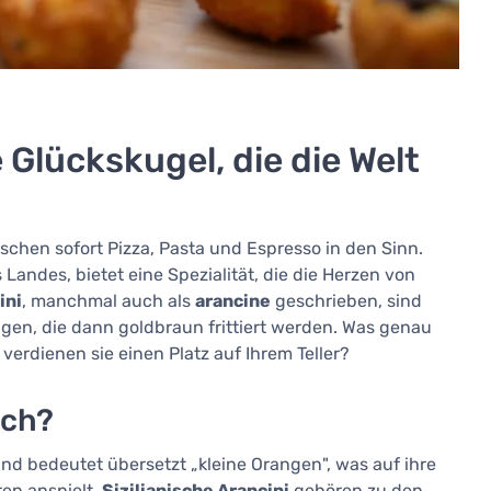
e Glückskugel, die die Welt
chen sofort Pizza, Pasta und Espresso in den Sinn.
 Landes, bietet eine Spezialität, die die Herzen von
ini
, manchmal auch als
arancine
geschrieben, sind
ungen, die dann goldbraun frittiert werden. Was genau
verdienen sie einen Platz auf Ihrem Teller?
ich?
d bedeutet übersetzt „kleine Orangen", was auf ihre
en anspielt.
Sizilianische Arancini
gehören zu den