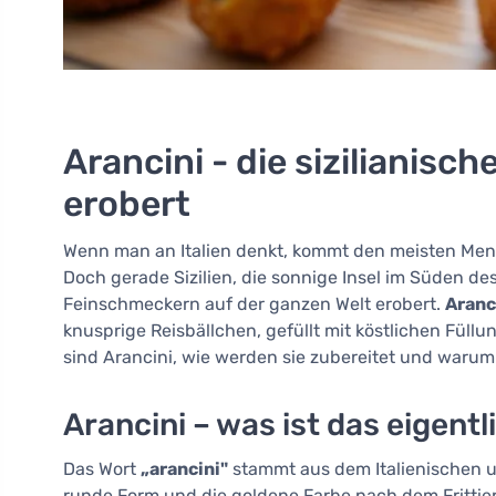
Arancini - die sizilianisch
erobert
Wenn man an Italien denkt, kommt den meisten Mens
Doch gerade Sizilien, die sonnige Insel im Süden des
Feinschmeckern auf der ganzen Welt erobert.
Aranc
knusprige Reisbällchen, gefüllt mit köstlichen Füll
sind Arancini, wie werden sie zubereitet und warum 
Arancini – was ist das eigentl
Das Wort
„arancini"
stammt aus dem Italienischen un
runde Form und die goldene Farbe nach dem Frittier