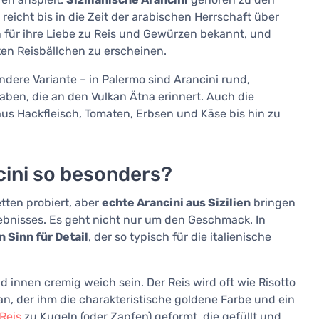
reicht bis in die Zeit der arabischen Herrschaft über
n für ihre Liebe zu Reis und Gewürzen bekannt, und
ten Reisbällchen zu erscheinen.
andere Variante – in Palermo sind Arancini rund,
aben, die an den Vulkan Ätna erinnert. Auch die
aus Hackfleisch, Tomaten, Erbsen und Käse bis hin zu
cini so besonders?
etten probiert, aber
echte Arancini aus Sizilien
bringen
lebnisses. Es geht nicht nur um den Geschmack. In
n Sinn für Detail
, der so typisch für die italienische
 innen cremig weich sein. Der Reis wird oft wie Risotto
n, der ihm die charakteristische goldene Farbe und ein
Reis
zu Kugeln (oder Zapfen) geformt, die gefüllt und