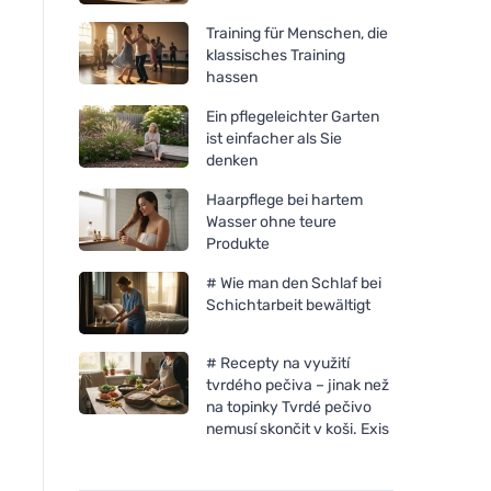
Training für Menschen, die
klassisches Training
hassen
Ein pflegeleichter Garten
ist einfacher als Sie
denken
Haarpflege bei hartem
Wasser ohne teure
Produkte
# Wie man den Schlaf bei
Schichtarbeit bewältigt
# Recepty na využití
tvrdého pečiva – jinak než
na topinky Tvrdé pečivo
nemusí skončit v koši. Exis