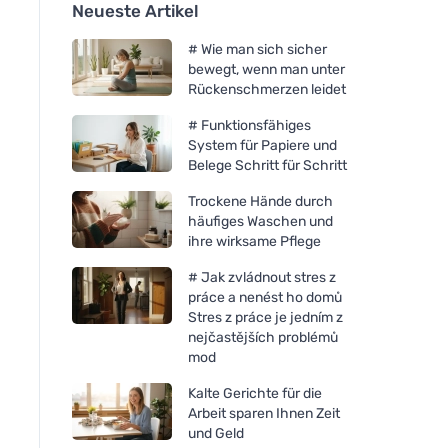
Neueste Artikel
# Wie man sich sicher
bewegt, wenn man unter
Rückenschmerzen leidet
# Funktionsfähiges
System für Papiere und
Belege Schritt für Schritt
Trockene Hände durch
häufiges Waschen und
ihre wirksame Pflege
# Jak zvládnout stres z
práce a nenést ho domů
Stres z práce je jedním z
nejčastějších problémů
mod
Kalte Gerichte für die
Arbeit sparen Ihnen Zeit
und Geld