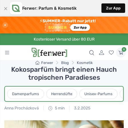
×
Ferwer: Parfum & Kosmetik
Zur App
⚡
SUMMER-Rabatt nur jetzt!
×
SUMMER
Zur App
Kostenloser Versand über 80 EUR
0
Ferwer
Blog
Kosmetik
Kokosparfüm bringt einen Hauch
tropischen Paradieses
Damenparfums
Herrendüfte
Unisex-Parfums
D
Anna Procházková
5 min
3.2.2025