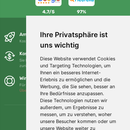
4,7/5
97%
Ihre Privatsphäre ist
Am nächsten Tag und kostenlos
Kostenloser Versand für Bestellungen über 80 EUR
uns wichtig
Kostenloser Umtausch und Rückgabe
Diese Website verwendet Cookies
Sie können Ihre Bestellung jederzeit innerhalb von 90 Tagen
und Targeting Technologien, um
zurückgeben oder umtauschen.
Ihnen ein besseres Internet-
Wir unterstützen Trees.org
Erlebnis zu ermöglichen und die
Für jede Bestellung pflanzen wir einen Baum! Mehr lesen
Werbung, die Sie sehen, besser an
Über uns
.
Ihre Bedürfnisse anzupassen.
Diese Technologien nutzen wir
außerdem, um Ergebnisse zu
messen, um zu verstehen, woher
unsere Besucher kommen oder um
unsere Website weiter zu