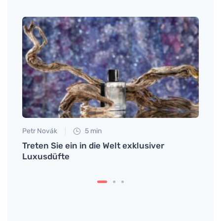
Petr Novák
5 min
Anna 
m
Treten Sie ein in die Welt exklusiver
Rücke
Luxusdüfte
das 