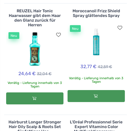
REUZEL Hair Tonic
Moroccanoil Frizz Shield
Haarwasser gibt dem Haar
Spray glättendes Spray
den Glanz zurück für
Herren
Neu
Neu
32,77 €
42,59 €
24,64 €
32,04 €
Vorrätig - Lieferung innerhalb von 3
Tagen
Vorrätig - Lieferung innerhalb von 3
Tagen
Hairburst Longer Stronger
L'Oréal Professionnel Serie
Hair Oily Scalp & Roots Set
Expert Vitamino Color