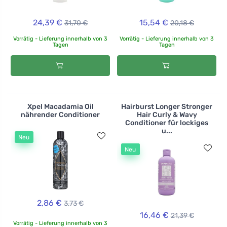
24,39 €
15,54 €
31,70 €
20,18 €
Vorrätig - Lieferung innerhalb von 3
Vorrätig - Lieferung innerhalb von 3
Tagen
Tagen
Xpel Macadamia Oil
Hairburst Longer Stronger
nährender Conditioner
Hair Curly & Wavy
Conditioner für lockiges
u...
Neu
Neu
2,86 €
3,73 €
16,46 €
21,39 €
Vorrätig - Lieferung innerhalb von 3