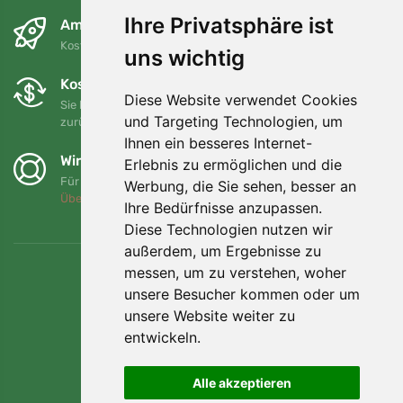
Ihre Privatsphäre ist
Am nächsten Tag und kostenlos
Kostenloser Versand für Bestellungen über 80 EUR
uns wichtig
Kostenloser Umtausch und Rückgabe
Diese Website verwendet Cookies
Sie können Ihre Bestellung jederzeit innerhalb von 90 Tagen
und Targeting Technologien, um
zurückgeben oder umtauschen.
Ihnen ein besseres Internet-
Wir unterstützen Trees.org
Erlebnis zu ermöglichen und die
Für jede Bestellung pflanzen wir einen Baum! Mehr lesen
Werbung, die Sie sehen, besser an
Über uns
.
Ihre Bedürfnisse anzupassen.
Diese Technologien nutzen wir
außerdem, um Ergebnisse zu
messen, um zu verstehen, woher
unsere Besucher kommen oder um
unsere Website weiter zu
entwickeln.
Alle akzeptieren