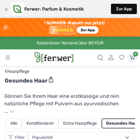
×
Ferwer: Parfum & Kosmetik
Zur App
⚡
SUMMER-Rabatt nur jetzt!
×
SUMMER
Zur App
Kostenloser Versand über 80 EUR
0
‹
Haarpflege
Gesundes Haar
Gönnen Sie Ihrem Haar eine erstklassige und rein
natürliche Pflege mit Pulvern aus ayurvedischen
Kräutern. Neben der Gewissheit, dass es sich um rein
...
natürliche Inhaltsstoffe handelt, vermeiden Sie
Alle
Konditionierer
Extra Haarpflege
Gesundes Haar
Plastikverpackungen und unnötige Chemikalien, die in
herkömmlichen Shampoos enthalten sind. Und wenn
Filter