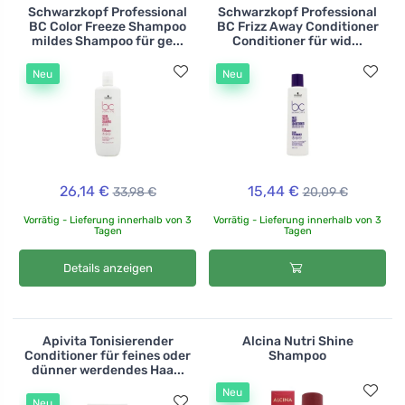
Schwarzkopf Professional
Schwarzkopf Professional
BC Color Freeze Shampoo
BC Frizz Away Conditioner
mildes Shampoo für ge...
Conditioner für wid...
Neu
Neu
26,14 €
15,44 €
33,98 €
20,09 €
Vorrätig - Lieferung innerhalb von 3
Vorrätig - Lieferung innerhalb von 3
Tagen
Tagen
Details anzeigen
Apivita Tonisierender
Alcina Nutri Shine
Conditioner für feines oder
Shampoo
dünner werdendes Haa...
Neu
Neu