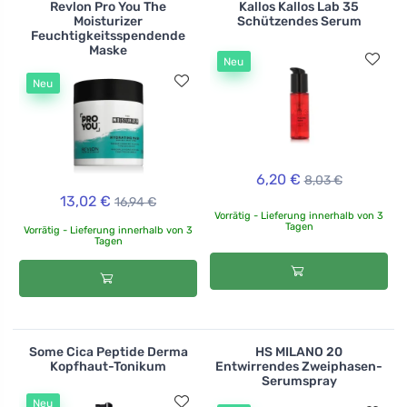
Revlon Pro You The
Kallos Kallos Lab 35
Moisturizer
Schützendes Serum
Feuchtigkeitsspendende
Maske
Neu
Neu
6,20 €
8,03 €
13,02 €
16,94 €
Vorrätig - Lieferung innerhalb von 3
Tagen
Vorrätig - Lieferung innerhalb von 3
Tagen
Some Cica Peptide Derma
HS MILANO 20
Kopfhaut-Tonikum
Entwirrendes Zweiphasen-
Serumspray
Neu