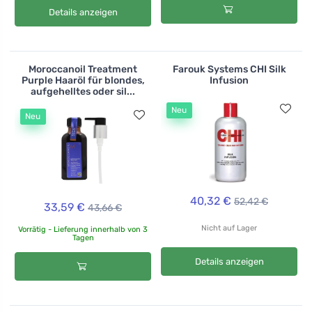
Details anzeigen
Moroccanoil Treatment
Farouk Systems CHI Silk
Purple Haaröl für blondes,
Infusion
aufgehelltes oder sil...
Neu
Neu
40,32 €
52,42 €
33,59 €
43,66 €
Nicht auf Lager
Vorrätig - Lieferung innerhalb von 3
Tagen
Details anzeigen