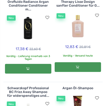
Orofluido Radiance Argan
Therapy Lisse Design
Conditioner Conditioner
sanfter Conditioner für G...
m...
Neu
Neu
12,83 €
20,81 €
17,38 €
22,60 €
Vorrätig - Versand heute
Vorrätig - Lieferung innerhalb von 3
Tagen
Schwarzkopf Professional
Argan Öl-Shampoo
BC Frizz Away Shampoo
für widerspenstiges und...
Neu
Neu