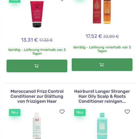
17,52 €
22,80 €
13,31 €
17,33 €
Vorrätig - Lieferung innerhalb von 3
Vorrätig - Lieferung innerhalb von 3
Tagen
Tagen
Moroccanoil Frizz Control
Hairburst Longer Stronger
Conditioner zur Glättung
Hair Oily Scalp & Roots
von frizzigem Haar
Conditioner reinigen...
Neu
Neu