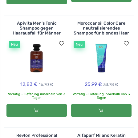
Apivita Men's Tonic
Moroccanoil Color Care
Shampoo gegen
neutralisierendes
Haarausfall für Männer
Shampoo für blondes Haar
Neu
Neu
12,83 €
25,99 €
16,70 €
33,78 €
Vorrätig - Lieferung innerhalb von 3
Vorrätig - Lieferung innerhalb von 3
Tagen
Tagen
Revlon Professional
Alfaparf Milano Keratin