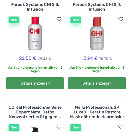
Farouk Systems CHI Silk
Farouk Systems CHI Silk
Infusion
Infusion
Neu
Neu
22,55 €
13,94 €
29,33 €
18,10 €
Vorrätig - Lieferung innerhalb von 3
Vorrätig - Lieferung innerhalb von 3
Tagen
Tagen
Details anzeigen
Details anzeigen
L'Oréal Professionnel Série
Wella Professionals SP
Expert Metal Detox
LuxeOil Keratin Restore
Konzentriertes Öl gegen...
Mask nährende Haarmaske
Neu
Neu